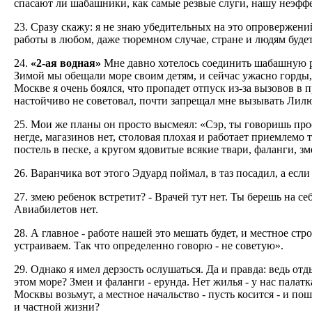
спасают ли шабашники, как самые резвые слуги, нашу неэфф
23. Сразу скажу: я не знаю убедительных на это опровержений
работы в любом, даже тюремном случае, стране и людям будет 
24.
«2-ая водная»
Мне давно хотелось соединить шабашную ра
Зимой мы обещали море своим детям, и сейчас ужасно горды, 
Москве я очень боялся, что пропадет отпуск из-за вызовов в 
настойчиво не советовал, почти запрещал мне вызывать Лилю
25. Мои же планы он просто высмеял: «Сэр, ты говоришь про
негде, магазинов нет, столовая плохая и работает приемлемо 
постель в песке, а кругом ядовитые всякие твари, фаланги, зм
26. Варанчика вот этого Эдуард поймал, в таз посадил, а если
27. змею ребенок встретит? - Врачей тут нет. Ты берешь на с
Авиабилетов нет.
28. А главное - работе нашей это мешать будет, и местное ст
устраиваем. Так что определенно говорю - не советую».
29. Однако я имел дерзость ослушаться. Да и правда: ведь от
этом море? Змеи и фаланги - ерунда. Нет жилья - у нас палатк
Москвы возьмут, а местное начальство - пусть косится - и пош
и частной жизни?