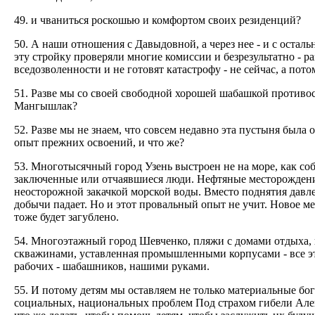
49. и чваниться роскошью и комфортом своих резиденций?
50. А наши отношения с Давыдовной, а через нее - и с остал
эту стройку проверяли многие комиссии и безрезультатно - р
вседозволенности и не готовят катастрофу - не сейчас, а пото
51. Разве мы со своей свободной хорошей шабашкой противо
Мангышлак?
52. Разве мы не знаем, что совсем недавно эта пустыня была
опыт прежних освоений, и что же?
53. Многотысячный город Узень выстроен не на море, как соб
заключенные или отчаявшиеся люди. Нефтяные месторождения
неосторожной закачкой морской воды. Вместо поднятия давле
добычи падает. Но и этот провальный опыт не учит. Новое ме
тоже будет загублено.
54. Многоэтажный город Шевченко, пляжи с домами отдыха, 
скважинами, уставленная промышленными корпусами - все э
рабочих - шабашников, нашими руками.
55. И потому детям мы оставляем не только материальные бо
социальных, национальных проблем Под страхом гибели Алеше