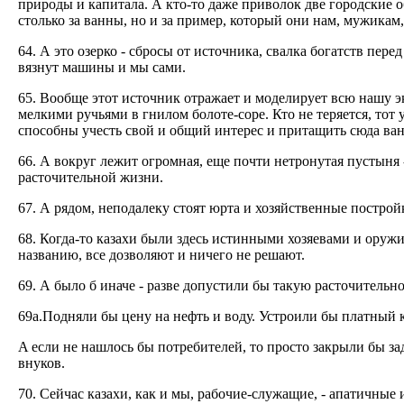
природы и капитала. А кто-то даже приволок две городские о
столько за ванны, но и за пример, который они нам, мужикам
64. А это озерко - сбросы от источника, свалка богатств пере
вязнут машины и мы сами.
65. Вообще этот источник отражает и моделирует всю нашу э
мелкими ручьями в гнилом болоте-соре. Кто не теряется, тот
способны учесть свой и общий интерес и притащить сюда ва
66. А вокруг лежит огромная, еще почти нетронутая пустыня -
расточительной жизни.
67. А рядом, неподалеку стоят юрта и хозяйственные постройк
68. Когда-то казахи были здесь истинными хозяевами и оруж
названию, все дозволяют и ничего не решают.
69. А было б иначе - разве допустили бы такую расточительно
69a.Подняли бы цену на нефть и воду. Устроили бы платный 
A если не нашлось бы потребителей, то просто закрыли бы за
внуков.
70. Сейчас казахи, как и мы, рабочие-служащие, - апатичные 