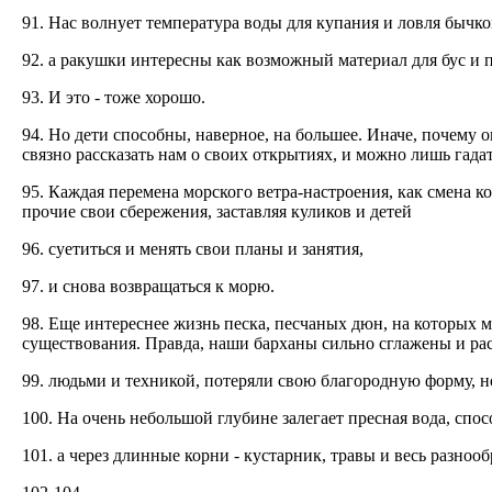
91. Нас волнует температура воды для купания и ловля бычко
92. а ракушки интересны как возможный материал для бус и 
93. И это - тоже хорошо.
94. Но дети способны, наверное, на большее. Иначе, почему 
связно рассказать нам о своих открытиях, и можно лишь гада
95. Каждая перемена морского ветра-настроения, как смена 
прочие свои сбережения, заставляя куликов и детей
96. суетиться и менять свои планы и занятия,
97. и снова возвращаться к морю.
98. Еще интереснее жизнь песка, песчаных дюн, на которых м
существования. Правда, наши барханы сильно сглажены и ра
99. людьми и техникой, потеряли свою благородную форму, но
100. На очень небольшой глубине залегает пресная вода, спос
101. а через длинные корни - кустарник, травы и весь разн