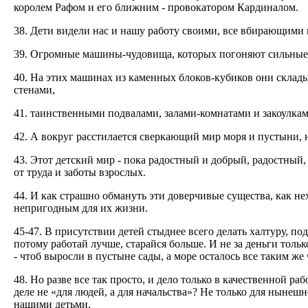
королем Рафом и его ближним - провокатором Кардиналом.
38. Дети видели нас и нашу работу своими, все вбирающими 
39. Огромные машины-чудовища, которых погоняют сильные 
40. На этих машинах из каменных блоков-кубиков они склад
стенами,
41. таинственными подвалами, залами-комнатами и закоулкам
42. А вокруг расстилается сверкающий мир моря и пустыни,
43. Этот детский мир - пока радостный и добрый, радостный,
от труда и заботы взрослых.
44. И как страшно обмануть эти доверчивые существа, как н
непригодным для их жизни.
45-47. В присутствии детей стыднее всего делать халтуру, под
потому работай лучше, старайся больше. И не за деньги только,
- чтоб выросли в пустыне сады, а море осталось все таким ж
48. Но разве все так просто, и дело только в качественной раб
деле не «для людей, а для начальства»? Не только для нынешне
нашими детьми,