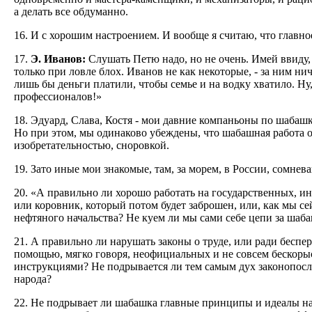
а делать все обдуманно.
16. И с хорошим настроением. И вообще я считаю, что главное
17.
Э. Иванов:
Слушать Петю надо, но не очень. Имей ввиду, 
только при ловле блох. Иванов не как некоторые, - за ним нич
лишь бы деньги платили, чтобы семье и на водку хватило. Ну,
профессионалов!»
18. Эдуард, Слава, Костя - мои давние компаньоны по шабашка
Но при этом, мы одинаково убеждены, что шабашная работа оч
изобретательностью, сноровкой.
19. Зато иные мои знакомые, там, за морем, в России, сомне
20. «А правильно ли хорошо работать на государственных, ин
или коровник, который потом будет заброшен, или, как мы се
нефтяного начальства? Не куем ли мы сами себе цепи за шаба
21. А правильно ли нарушать законы о труде, или ради бесп
помощью, мягко говоря, неофициальных и не совсем бескоры
инструкциями? Нe подрывается ли тем самым дух законопосл
народа?
22. Не подрывает ли шабашка главные принципы и идеалы наш