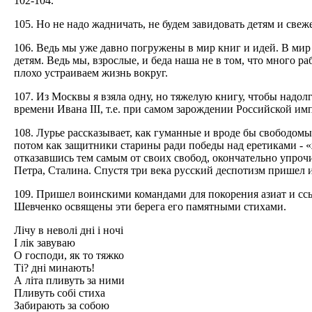
102-104.
105. Но не надо жадничать, не будем завидовать детям и свеж
106. Ведь мы уже давно погружены в мир книг и идей. В ми
детям. Ведь мы, взрослые, и беда наша не в том, что много ра
плохо устраиваем жизнь вокруг.
107. Из Москвы я взяла одну, но тяжелую книгу, чтобы надол
времени Ивана III, т.е. при самом зарождении Российской им
108. Лурье рассказывает, как гуманные и вроде бы свободом
потом как защитники старины ради победы над еретиками - «
отказавшись тем самым от своих свобод, окончательно упроч
Петра, Сталина. Спустя три века русский деспотизм пришел и
109. Пришел воинскими командами для покорения азиат и сс
Шевченко освящены эти берега его памятными стихами.
Лiчу в неволi днi i ночi
I лiк завуваю
О господи, як то тяжко
Тi? днi минають!
А лiта пливуть за ними
Пливуть собi стиха
Забирають за собою