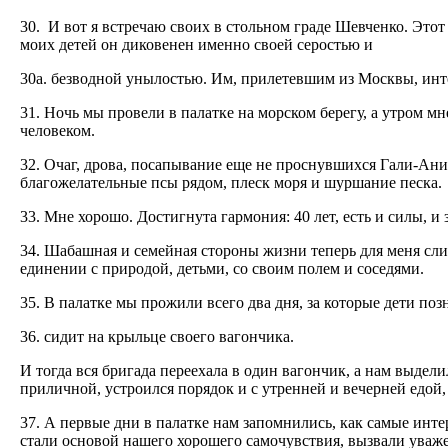
30. И вот я встречаю своих в стольном граде Шевченко. Это
моих детей он диковенен именно своей серостью и
30а. безводной унылостью. Им, прилетевшим из Москвы, инте
31. Ночь мы провели в палатке на морском берегу, а утром 
человеком.
32. Очаг, дрова, посапывание еще не проснувшихся Гали-Ани,
благожелательные псы рядом, плеск моря и шуршание песка.
33. Мне хорошо. Достигнута гармония: 40 лет, есть и силы, и 
34. Шабашная и семейная стороны жизни теперь для меня сли
единении с природой, детьми, со своим полем и соседями.
35. В палатке мы прожили всего два дня, за которые дети п
36. сидит на крыльце своего вагончика.
И тогда вся бригада переехала в один вагончик, а нам выдели
приличной, устроился порядок и с утренней и вечерней едой, 
37. А первые дни в палатке нам запомнились, как самые инт
стали основой нашего хорошего самочувствия, вызвали уваж