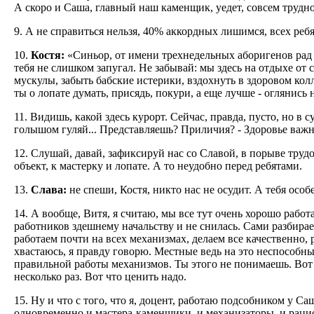
А скоро и Саша, главный наш каменщик, уедет, совсем трудно
9. А не справиться нельзя, 40% аккордных лишимся, всех ребя
10.
Костя:
«Синьор, от имени трехнедельных аборигенов рад 
тебя не слишком запугал. Не забывай: мы здесь на отдыхе от
мускулы, забыть бабские истерики, вздохнуть в здоровом колле
ты о лопате думать, присядь, покури, а еще лучше - оглянись 
11. Видишь, какой здесь курорт. Сейчас, правда, пусто, но в 
голышом гуляй... Представляешь? Приличия? - Здоровье важн
12. Слушай, давай, зафиксируй нас со Славой, в порыве труд
объект, к мастерку и лопате. А то неудобно перед ребятами.
13.
Слава:
не спеши, Костя, никто нас не осудит. А тебя особ
14. А вообще, Витя, я считаю, мы все тут очень хорошо работ
работников здешнему начальству и не снилась. Сами разбирае
работаем почти на всех механизмах, делаем все качественно, 
хвастаюсь, я правду говорю. Местные ведь на это неспособны
правильной работы механизмов. Ты этого не понимаешь. Вот 
несколько раз. Вот что ценить надо.
15. Ну и что с того, что я, доцент, работаю подсобником у С
одновременно и мастера-каменщики, и механизаторы, и рацио