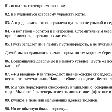
81. испытать гостеприимство казахов,
82. и наудивляться ковровому убранству юрты.
83. А я радовалась, что они увидели пустыню не унылой и се
84. - а вот такой - богатой и интересной. Стремительным бе
приветливостью пустынных жителей.
85. Пусть западает им в память пустыня-радость, а не пустыня
Домой мы возвращались сначала сором, потом морским берег
86. Возвращались довольные и немного усталые. Пусть же все
каторгой.
87. «4- я вводная» Как утверждают шевченковские стюардесс
песок - это замечательно. Наипростейшее, а на деле - бескон
88. Мы уже порастеряли способность к удивлению, совершен
мира. Мы способны теперь отмечать лишь самое эффектное и я
89. куликов в пене или мелькающих вдалеке тюленей.
90. Но не обычную божью коровку...