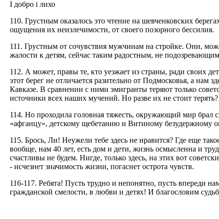
I добро i лихо
110. Грустным оказалось это чтение на шевченковских берег
ощущения их неизлечимости, от своего позорного бессилия.
111. Грустным от сочувствия мужчинам на стройке. Они, може
жалости к детям, сейчас таким радостным, не подозревающим,
112. А может, правы те, кто уезжает из страны, ради своих де
этот берег не отличается разительно от Подмосковья, а нам зд
Кавказе. В сравнении с ними эмигранты теряют только совет
источники всех наших мучений. Но разве их не стоит терять?
114. Но проходила головная тяжесть, окружающий мир брал с
«афганцу», детскому щебетанию и Витиному безудержному о
115. Брось, Ли! Неужели тебе здесь не нравится? Где еще тако
вообще, нам 40 лет, есть дом и дети, жизнь осмысленна и труд
счастливы не будем. Нигде, только здесь, на этих вот совет
- исчезнет значимость жизни, погаснет острота чувств.
116-117. Ребята! Пусть трудно и непонятно, пусть впереди на
гражданской смелости, в любви и детях! И благословим судь