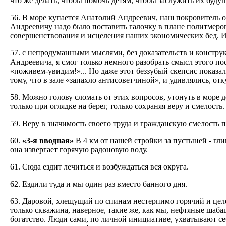
что же делать, чтобы помочь детям, чтобы заслужить их буд
56. В море купается Анатолий Андреевич, наш покровитель о
Андреевичу надо было поставить галочку в плане политмер
совершенствования и исцеления наших экономических бед. И
57. с непродуманными мыслями, без доказательств и констр
Андреевича, я смог только немного разобрать смысл этого по
«поживем-увидим!»... Но даже этот беззубый скепсис показа
тому, что в зале «запахло антисоветчиной», и удивлялись, от
58. Можно голову сломать от этих вопросов, утонуть в море
только при оглядке на берег, только сохраняя веру и смелость.
59. Веру в значимость своего труда и гражданскую смелость
60.
«3-я вводная»
В 4 км от нашей стройки за пустыней - г
она извергает горячую радоновую воду.
61. Сюда ездит лечиться и возбуждаться вся округа.
62. Ездили туда и мы один paз вместо банного дня.
63. Даровой, хлещущий по спинам нестерпимо горячий и целе
только скважина, наверное, такие же, как мы, нефтяные шаб
богатство. Люди сами, по личной инициативе, ухватывают се