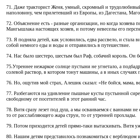
71. Даже тракторист Женя, умный, скромный и трудолюбивый,
наполовину, чем прилетевший из Европы, из Дагестана, Магом
72. Объяснение есть - разные организации, но когда хозяев
Мангышлака настоящих хозяев, и потому невеселы его персп
73. Я подняла детей, как условились, едва рассвело, и стала 
собой немного еды и воды и отправились в путешествие.
74. Нас было шестеро, шестым был Раф, собачий король. Он б
75.Утреннее нежаркое солнце пустыни не угнетало, а подбадр
солевой раствор, в котором тонут машины, а в иных случаях
76. Но, ощутив мой страх, Алешик сказал: «Не бойся, мама, в
77. Разбегаются на удивление пышные кусты пустынной сирен
свободному от посетителей в этот ранний час.
78. Витя сразу лезет под душ, а мы осваиваемся с ваннами не 
то от расслабляющего жара струи, то от утренней прохлады.
79. Потом приходится детей прямо-таки вытаскивать. Витя у
80. Нашим детям представилось познакомиться с верблюдом и