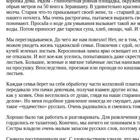
коробка дома. Рядом - глинобитная ровная площадка, окружен
обрыв метров на 50 вниз к Зеравшану. В удивительно красив
молча. Старик что-то приказывает своей жене, та - старшей 
нашего ночлега. Мы очень растроганы, пытаемся выразить сво
понимают. Просьба о воде для умывания вызывает такой же м
воды. Потом приносит две тарелки супа, хлеб, овощи, чай. И 
Мы переглядываемся. До чего же нам повезло! Нет, не в том,
можем увидеть жизнь таджикской семьи. Покончив с едой, осм
кучей зеленых листьев. Керосиновая лампа ярко освещает их
не отказали. И вот кое-как уселись, попытавшись даже скрес
листьев. Большие, зеленые и мягкие табачные листья нанизы
на просушку. Впоследствии, проезжая или проходя по кишла
листьев.
Каждая семья берет на себя обработку части колхозной план
передавали эти пачки девочкам, получая взамен другие иглы. 
как у хозяек. Они веселились от души, глядя на наши старани
делом». Но меня подобное удивление никогда не смущает, даж
такое «чудачество» русских. Очень радовались и смеялись том
Хорошо было так работать и разговаривать. Для развлечения
гордились ее талантом). Конечно, мы ничего не понимаем в т
Сестры владели очень малым запасом русских слов, поэтому 
Сначала расспрашивали нас. С удовольствием узнали, что м