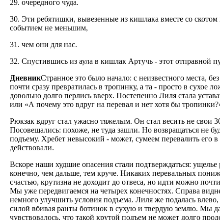
29. очередного чуда.
30. Эти ребятишки, вывезенные из кишлака вместе со скотом 
событием не меньшим,
31. чем они для нас.
32. Спустившись из аула в кишлак Артучь - этот отправной пу
Дневник
Странное это было начало: с неизвестного места, бе
почти сразу превратилась в тропинку, а та - просто в сухое 
довольно долго перлись вверх. Постепенно Лиля стала устава
или «А почему это вдруг на перевал и нет хотя бы тропинки?
Рюкзак вдруг стал ужасно тяжелым. Он стал весить не свои 30
Посовещались: похоже, не туда зашли. Но возвращаться не бу
подъему. Хребет невысокий - может, сумеем перевалить его в
действовали.
Вскоре наши худшие опасения стали подтверждаться: ущелье
конечно, чем дальше, тем круче. Никаких перевальных пониже
счастью, крутизна не доходит до отвеса, но идти можно почт
Мы уже передвигаемся на четырех конечностях. Справа виднел
немного улучшить условия подъема. Лиля же подалась влево, 
силой вбивая ранты ботинок в сухую и твердую землю. Мы да
чувствовалось, что такой крутой подъем не может долго прод