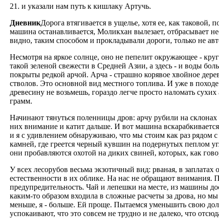
21. и указали нам путь к кишлаку Артучь.
Дневник
Дорога втягивается в ущелье, хотя ее, как таковой, 
машина останавливается, Моликхан вылезает, отбрасывает не
видно, таким способом и прокладывали дороги, только не ав
Несмотря на яркое солнце, оно не пепелит окружающее - круг
такой зеленой свежести в Средней Азии, а здесь - и воды бо
покрыты редкой арчой. Арча - страшно корявое хвойное дере
стволов. Это основной вид местного топлива. И уже в походе
древесину не возьмешь, гораздо легче просто наломать сухих 
грамм.
Начинают тянуться поленницы дров: арчу рубили на склонах 
них внимание и катит дальше. И вот машина вскарабкивается
и я с удивлением обнаруживаю, что мы стоим как раз рядом с 
камней, где греется черный кувшин на подернутых пеплом уг
они пробавляются охотой на диких свиней, которых, как говор
У всех лесорубов весьма экзотичный вид: рваная, в заплатах
естественности в их облике. На нас не обращают внимания. 
предупредительность. Чай и лепешки на месте, из машины до
каким-то образом входила в сложные расчеты за дрова, но мы -
меньше, я - больше. Ей проще. Пытаемся уменьшить свою долю
успокаивают, что это совсем не трудно и не далеко, что отсюд