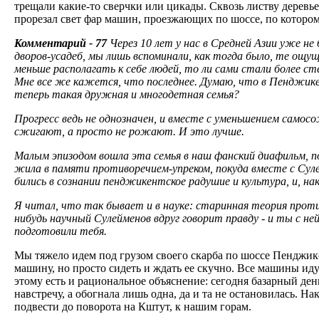
трещали какие-то сверчки или цикады. Сквозь листву деревь
прорезал свет фap машин, проезжающих по шоссе, по котором
Комментарий - 77
Через 10 лет у нас в Средней Азии уже не
дворов-усадеб, мы лишь вспоминали, как тогда было, те ощу
меньше располагать к себе людей, то ли сами стали более 
Мне все же кажется, что последнее. Думаю, что в Пенджик
теперь такая дружная и многодетная семья?
Прогресс ведь не однозначен, и вместе с уменьшением самос
сжигают, а просто не рожают. И это лучше.
Малым эпизодом вошла эта семья в наш фанский диафильм, по
жила в памяти противоречием-упреком, покуда вместе с Сул
бились в сознании пенджикентское радушие и культура, и, нак
Я читал, что так бывает и в науке: старинная теория проти
нибудь научный Сулейменов вдруг говорит правду - и ты с не
подготовили тебя.
Мы тяжело идем под грузом своего скарба по шоссе Пенджике
машину, но просто сидеть и ждать ее скучно. Все машины иду
этому есть и рациональное объяснение: сегодня базарный ден
навстречу, а обогнала лишь одна, да и та не остановилась. На
подвести до поворота на Кштут, к нашим горам.