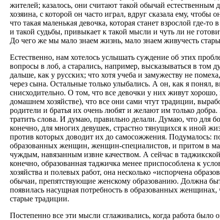
жителей; казалось, они считают такой обычай естественным д
хозяина, с которой он часто играл, вдруг сказала ему, чтобы 
что такая маленькая девочка, которая станет взрослой где-то
и такой судьбы, привыкает к такой мысли и чуть ли не готов
До чего же мы мало знаем жизнь, мало знаем живучесть стары
Естественно, нам хотелось услышать суждение об этих пробл
вопросы в лоб, а старались, например, высказываться в том д
дальше, как у русских; что хотя учеба и замужеству не помеха
через сына. Остальные только улыбались. А он, как я понял
снисходительно. О том, что все девочки у них живут хорошо, в
домашнем хозяйстве), что все они сами чтут традиции, вырабо
родители и братья их очень любят и желают им только добра. 
тратить слова. И думаю, правильно делали. Думаю, что для 
конечно, для многих девушек, страстно тянущихся к иной жиз
против которых доводит их до самосожжения. Подумалось: п
образованных женщин, женщин-специалистов, и притом в масс
чуждым, навязанным извне качеством. А сейчас в таджикской
конечно, образованная таджичка менее приспособлена к усл
хозяйства и полевых работ, она несколько «испорчена образо
обычаи, препятствующие женскому образованию. Должна быт
появилась насущная потребность в образованных женщинах, 
старые традиции.
Постепенно все эти мысли сглаживались, когда работа было о