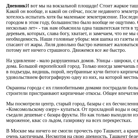
Дневник
И вот мы на вокзальной площади! Стоит жаркое ташк
Какой он вообще, и какой он сейчас, после недавнего землетр
хотелось испытать хотя бы маленькое землетрясение. Последне
городом в этом году, большинство было вообще не ощутимо. С
несколько лет» - так нам объяснила одна ташкентская тетя в 
деревьев, которых, слава богу, хватает, и замечаем, что не м
необходимость. Наши головные уборы: моя шапка из газеты и
спасают от жары. Лиля довольно быстро начинает жаловаться, 
потому нет ничего страшного. Движемся все же быстро.
На удивление - мало разрушенных домов. Улицы - широки, с
дома. Большой европейский город. Только иногда замечаешь 
в подъезды, видишь, порой, неубранные кучи битого кирпича 
удовольствием фотографирую одну из них, на которой местны
Окраины города с их глинобитными домами пострадали больш
строители пристраивают кирпичные откосы. Общее впечатлен
Мы посмотрели центр, старый город, базары с их бесчисленн
«Комсомольскому озеру» купаться. От прохладной воды и о
съедали дешевые с базара фрукты. Но как только выходили из
мороженое, квас со льдом, газировку на всех перекрестках.
В Москве мы ничего не смогли прочесть про Ташкент, а краев
очень хаотичным. Несмотря на свою древность, Ташкент беде