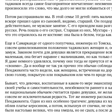
таджиков всегда самое благоприятное впечатление: неизменное
произносили это слово, что мы долго не могли избавиться от 
Потом расспрашивали мы. В этой семье 10 детей: пять мальчик
вскоре пришел один из сыновей, видимо, старший. Он поздоро
действительно, не мужское занятие. С его приходом наш разг
русски. Речь пошла о его сестрах. Старшая из них, Мухтара -
что это отразилось на ее костюме: она была в белом, тогда ка
Еще в Самарканде от одного попутчика, инженера из Томска
совсем цивилизованном положении таджикских женщин и, осо
замуж. Законом почти для девушки является прекращение вся
маленькая, она бегает наравне с мальчишками, но как только 
Я даже немного удивлялся, почему они тогда не прячутся от м
«своими». Да и вообще не так уж прочно эти обычаи соблюдаю
Пенджикента часто видели, как женщина, встреченная на дор
свою голову, покрытую или покрывалом или чем-то вроде пи
Бывает, что девочки, воспитанные в каком-то мере эмансипи
своей учебы и самостоятельности, неизбежности раннего и к
не национальным обычаем считается право девушки, не жела
совсем не исключительная редкость. Тот же инженер рассказ
Пенджикента. Один из них особенно трагичен: девушка из хо
облив платье керосином, а потом, вспыхнув от спички, не см
были настолько велики, что она умерла, но не сразу, а пос