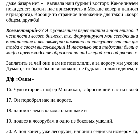
даже базара нет!» - вызвала наш бурный восторг. Какое значе
пока денег; просит нас присмотреть в Москве ковер и написа
втридорога). Вообще-то странное положение для такой «ковро
общем, дружба!
Комментарий-77
Я с удивлением перепечатал этот эпизод. Т
честности левого бизнеса, т.е. формулируют мои сегодняшни
впечатление и высокомерно намекаю на «нелучшее влияние ц
тогда в своем высокомерии! И насколько эти таджики были в
миф о превосходстве образования над «серой массой рядовых
Заплатить за чай они нам не позволили, а за дорогу мы уже н
Думаю, это было бы невозможно, не будь мы только вдвоем, т
Д/ф «Фаны»
16. Чудо второе - шофер Моликхан, забросивший нас на свое
17. Он подобрал нас на дороге,
18. напоил чаем в каком-то кишлаке и
19. подвез к лесорубам в одно из боковых ущелий.
20. А под конец, уже лесорубы, напоили седьмым номером т