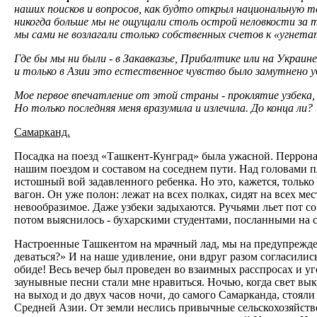
наших поисков и вопросов, как будто открыл национальную т
никогда больше мы не ощущали столь острой неловкости за т
мы сами не возлагали столько собственных счетов к «угнетат
Где бы мы ни были - в Закавказье, Прибалтике или на Украин
и только в Азии это естественное чувство было замутнено 
Мое первое впечатление от этой страны - проклятие узбека, 
Но только последняя меня вразумила и излечила. До конца ли?
Самарканд.
Посадка на поезд «Ташкент-Кунград» была ужасной. Перрона 
нашим поездом и составом на соседнем пути. Над головами п
истошный вой задавленного ребенка. Но это, кажется, только
вагон. Он уже полон: лежат на всех полках, сидят на всех ме
невообразимое. Даже узбеки задыхаются. Ручьями льет пот со
потом выяснилось - бухарскими студентами, посланными на
Настроенные Ташкентом на мрачный лад, мы на предупреждени
деваться?» И на наше удивление, они вдруг разом согласились 
обиде! Весь вечер был проведен во взаимных расспросах и у
заунывные песни стали мне нравиться. Ночью, когда свет в
на выход и до двух часов ночи, до самого Самарканда, стоял
Средней Азии. От земли неслись привычные сельскохозяйств