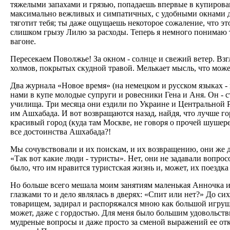
тяжелыми запахами и грязью, попадаешь впервые в купирова
максимально вежливых и симпатичных, с удобными окнами д
тяготит тебя; ты даже ощущаешь некоторое сожаление, что эт
слишком грызу Лилю за расходы. Теперь я немного понимаю т
вагоне.
Пересекаем Поволжье! За окном - солнце и свежий ветер. Взг
холмов, покрытых скудной травой. Мелькает мысль, что может
Два журнала «Новое время» (на немецком и русском языках -
нами в купе молодые супруги и ровесники Гена и Аня. Он - 
училища. Три месяца они ездили по Украине и Центральной Ро
им Ашхабада. И вот возвращаются назад, найдя, что лучше горо
красивый город (куда там Москве, не говоря о прочей шушере
все достоинства Ашхабада?!
Мы сочувствовали и их поискам, и их возвращению, они же д
«Так вот какие люди - туристы». Нет, они не задавали вопросо
было, что им нравится туристская жизнь и, может, их поездк
Но больше всего мешала моим занятиям маленькая Анночка из
глазками то и дело являлась в дверях: «Спит или нет?» До с
товарищем, задирал и распоряжался мною как большой игруш
может, даже с гордостью. Для меня было большим удовольстви
мудреные вопросы и даже просто за сменой выражений ее отк