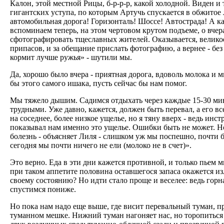
Калон, этой местной Рицы, б-p-p-p, какой холодной. Виден и 
гигантских уступа, по которым Артучь спускается в обжитое 
автомобильная дорога! Горизонталь! Шоссе! Автострада! А к
вспоминаем теперь, на этом чертовом крутом подъеме, о вчер
сфотографировать тщеславных жителей. Оказывается, велико
припасов, и за обещание прислать фотографию, а вернее - бе
кормит лучше ружья» - шутили мы.
Да, хорошо было вчера - приятная дорога, вдоволь молока и м
бы этого самого ишака, пусть сейчас бы нам помог.
Мы тяжело дышим. Садимся отдыхать через каждые 15-30 мину
трудными. Уже давно, кажется, должен быть перевал, а его в
на соседнее, более низкое ущелье, но я тяну вверх - ведь ин
показывал нам именно это ущелье. Ошибки быть не может. Н
болезнь - объясняет Лиля - слишком уж мы поспешно, почти б
сегодня мы почти ничего не ели (молоко не в счет)».
Это верно. Еда в эти дни кажется противной, и только пьем м
при таком аппетите половина оставшегося запаса окажется изл
своему состоянию? Но идти стало проще и веселее: ведь горна
спустимся пониже.
Но пока нам надо еще выше, где висит перевальный туман, п
туманном мешке. Нижний туман нагоняет нас, но торопиться н