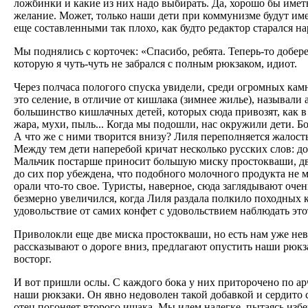
ложбинки и какие из них надо выбирать. Да, хорошо бы имет
желание. Может, только наши дети при коммунизме будут име
еще составленными так плохо, как будто редактор старался н
Мы поднялись с корточек: «Спасибо, ребята. Теперь-то добер
которую я чуть-чуть не забрался с полным рюкзаком, идиот.
Через полчаса пологого спуска увидели, среди огромных кам
это селение, в отличие от кишлака (зимнее жилье), называли 
большинство кишлачных детей, которых сюда привозят, как в с
жара, мухи, пыль... Когда мы подошли, нас окружили дети. 
А что же с ними творится внизу? Лиля переполняется жалостью, 
Между тем дети наперебой кричат несколько русских слов: до
Мальчик постарше приносит большую миску простокваши, две
до сих пор убеждена, что подобного молочного продукта не 
орали что-то свое. Туристы, наверное, сюда заглядывают оче
безмерно увеличился, когда Лиля раздала полкило походных к
удовольствие от самих конфет с удовольствием наблюдать это
Приволокли еще две миска простокваши, но есть нам уже не
рассказывают о дороге вниз, предлагают опустить наши рюкз
восторг.
И вот пришли ослы. С каждого бока у них приторочено по арч
наши рюкзаки. Он явно недоволен такой добавкой и сердито 
отец погоняет второго ишака. Мы идем налегке, пытаясь изб