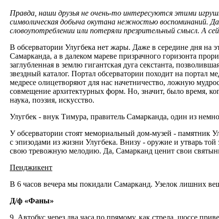
Правда, наши друзья не очень-то интересуются этими игрушк
символическая добыча окутана нежностью воспоминаний. Да 
словоупотреблении или потеряли презрительный смысл. А се
В обсерватории Улугбека нет жары. Даже в середине дня на э
Самарканда, а в далеком мареве призрачного горизонта прори
заглубленная в землю гигантская дуга секстанта, позволивша
звездный каталог. Портал обсерватории походит на портал м
медресе олицетворяют для нас начетничество, ложную мудрос
совмещение архитектурных форм. Но, значит, было время, ког
наука, поэзия, искусство.
Улугбек - внук Тимура, правитель Самарканда, один из нем
У обсерватории стоят мемориальный дом-музей - памятник Ул
с эпизодами из жизни Улугбека. Внизу - оружие и утварь той 
свою тревожную мелодию. Да, Самарканд ценит свои святыни
Пенджикент
В 6 часов вечера мы покидали Самарканд. Узелок лишних веще
Д/ф «Фаны»
9. Автобус через два часа по прямому, как стрела, шоссе при