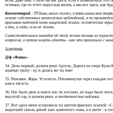
всем, даже нам. Спали бы мы здесь, если б хозяйничали эти са
огоньки, где-то течет нерусская жизнь, а мы вот здесь, как б
Комментарий - 77
Лишь много позже, в тянь-шаньском диафил
основе собственных ничтожных наблюдений, а по произведе
краешком виденной нами нищенской жизни, человеческие траг
и дни, а годы, если не жизнь.
Самостоятельных выводов об этой жизни только из туристск
вопросом, а потом искать ответы - как это произошло с нам
Алаудины
Д/ф «Фаны»
34. День первый, долина реки Артучь. Дорога на озера Кули-
ишачью тропу - ну и далась же ты нам!
35. Рюкзаки. Жара. Усталость. Пятиминутки через каждые пол
нам в тягость.
36. Нас было двое и никто нас не погонял, не надо было лезть
высотой гор, и шумом реки, и необычностью пейзажа.
37. Вот здесь меня остановила ты цветом фанских осыпей: «С
выросшей сквозь дикий хаос каменного лома, а в цвете - в т