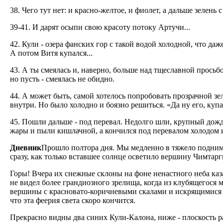
38. Чего тут нет: и красно-желтое, и фиолет, а дальше зелень с
39-41. И дарят осыпи свою красоту потоку Артучи...
42. Кули - озера фанских гор с такой водой холодной, что даж
А потом Витя купался...
43. А ты смеялась и, наверно, больше над тщеславной просьб
но пусть - смеялась не обидно.
44. А может быть, самой хотелось попробовать прозрачной зе
внутри. Но было холодно и боязно решиться. «Да ну его, куп
45. Пошли дальше - под перевал. Недолго шли, крупный дождь 
жары и пыли кишлачной, а кончился под перевалом холодом и
Дневник
Прошло полтора дня. Мы медленно в тяжело поднима
сразу, как только вставшее солнце осветило вершину Чимтарг
Горы! Вчера их снежные склоны на фоне ненастного неба ка
не видел более грандиозного зрелища, когда из клубящегося м
вершины с красновато-коричневыми скалами и искрящимися б
что эта феерия света скоро кончится.
Прекрасно видны два синих Кули-Калона, ниже - плоскость ра