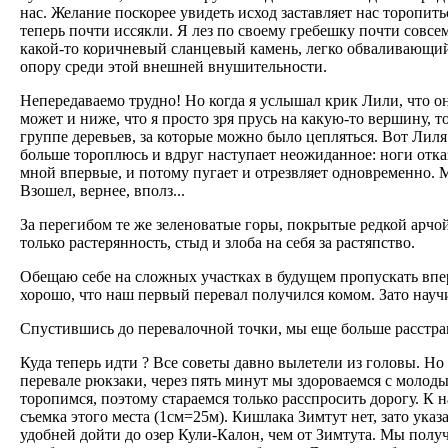
нас. Желание поскорее увидеть исход заставляет нас торопить
теперь почти иссякли. Я лез по своему гребешку почти совс
какой-то коричневый сланцевый камень, легко обваливающи
опору среди этой внешней внушительности.
Непередаваемо трудно! Но когда я услышал крик Лили, что она
может и ниже, что я просто зря прусь на какую-то вершину, т
группе деревьев, за которые можно было цепляться. Вот Лиля
больше тороплюсь и вдруг наступает неожиданное: ноги отказ
мной впервые, и потому пугает и отрезвляет одновременно. 
Взошел, вернее, вполз...
За перегибом те же зеленоватые горы, покрытые редкой арчой.
только растерянность, стыд и злоба на себя за растяпство.
Обещаю себе на сложных участках в будущем пропускать впер
хорошо, что наш первый перевал получился комом. Зато науч
Спустившись до перевалочной точки, мы еще больше расстраи
Куда теперь идти ? Все советы давно вылетели из головы. Но 
перевале рюкзаки, через пять минут мы здороваемся с моло
торопимся, поэтому стараемся только расспросить дорогу. К 
съемка этого места (1см=25м). Кишлака Зимтут нет, зато указ
удобней дойти до озер Кули-Калон, чем от Зимтута. Мы получ