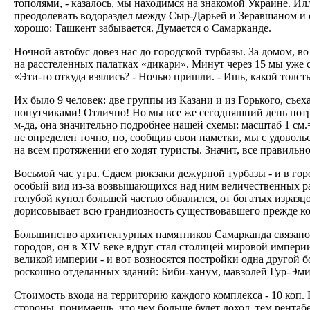
тополями, - казалось, мы находимся на знакомой Украине. И
преодолевать водораздел между Сыр-Дарьей и Зеравшаном и 
хорошо: Ташкент забывается. Думается о Самарканде.
Ночной автобус довез нас до городской турбазы. За домом, во
на расстеленных палатках «дикари». Минут через 15 мы уже с
«Эти-то откуда взялись? - Ночью пришли. - Ишь, какой толст
Их было 9 человек: две группы из Казани и из Горького, съех
попутчиками! Отлично! Но мы все же сегодняшний день потра
м-да, она значительно подробнее нашей схемы: масштаб 1 см.=
не определен точно, но, сообщив свои наметки, мы с удовольс
на всем протяжении его ходят туристы. Значит, все правильно
Восьмой час утра. Сдаем рюкзаки дежурной турбазы - и в гор
особый вид из-за возвышающихся над ним величественных ра
голубой купол большей частью обвалился, от богатых израз
дорисовывает всю грандиозность существовавшего прежде ко
Большинство архитектурных памятников Самарканда связано 
городов, он в XIV веке вдруг стал столицей мировой импери
великой империи - и вот возносятся постройки одна другой б
роскошно отделанных зданий: Биби-ханум, мавзолей Гур-Эмир
Стоимость входа на территорию каждого комплекса - 10 коп. Н
стороны, понимаешь, что чем больше будет доход, тем рентаб