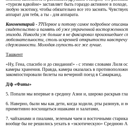
«туризм вдвойне» заставляет быть гораздо активнее в походе,
любую экзотику, чтобы обязательно все это заснять. Чувствуе
аппарат для тебя, а ты - для аппарата.
Комментарий - 77
Первое и потому самое подробное описани
свидетельство и память об уже утраченной восторженност
эпизода. Никогда уж больше я не фиксировал произошедшее с
любознательности, столь искренней открытости навстречу н
сдержанности. Молодая глупость все же лучше.
Ташкент
«Ну, Гена, спасибо и до свидания!» - с этими словами Лиля 
камеры хранения. Правда, камера оказалась в противоположн
закомпостировали билеты на вечерний поезд в Самарканд.
Д/ф «Фаны»
5. Попали мы впервые в средину Азии и, широко раскрыв глаз
6. Наверно, были мы как дети, когда ходили, рты разинув, и
примитивно восхищаться ишаками и халатами,
7. чайханами и пиалами, зеленым чаем и восточными старикам
вообще бы не решились уехать в «экзотическую» Среднюю Аз