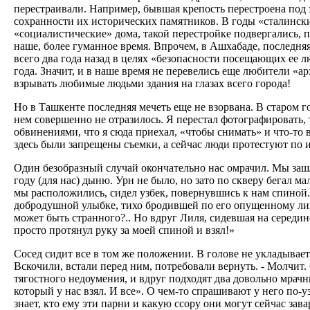
перестраивали. Например, бывшая крепость перестроена под
сохранности их исторических памятников. В годы «сталинских
«социалистические» дома, такой перестройке подвергались, п
наше, более гуманное время. Впрочем, в Ашхабаде, последня
всего два года назад в целях «безопасности посещающих ее лю
года. Значит, и в наше время не перевелись еще любители «
взрывать любимые людьми здания на глазах всего города!
Но в Ташкенте последняя мечеть еще не взорвана. В старом 
нем совершенно не отразилось. Я перестал фотографировать, 
обвинениями, что я сюда приехал, «чтобы снимать» и что-то 
здесь были запрещены съемки, а сейчас люди протестуют по 
Один безобразный случай окончательно нас омрачил. Мы зашл
году (для нас) дыню. Урн не было, но зато по скверу бегал ма
мы расположились, сидел узбек, повернувшись к нам спиной. 
добродушной улыбке, тихо бродившей по его опущенному лицу,
может быть странного?.. Но вдруг Лиля, сидевшая на середин
просто протянул руку за моей спиной и взял!»
Сосед сидит все в том же положении. В голове не укладывается
Вскочили, встали перед ним, потребовали вернуть. - Молчит.
тягостного недоумения, и вдруг подходят два довольно мрачны
который у нас взял. И все». О чем-то спрашивают у него по-уз
знает, кто ему эти парни и какую ссору они могут сейчас зава