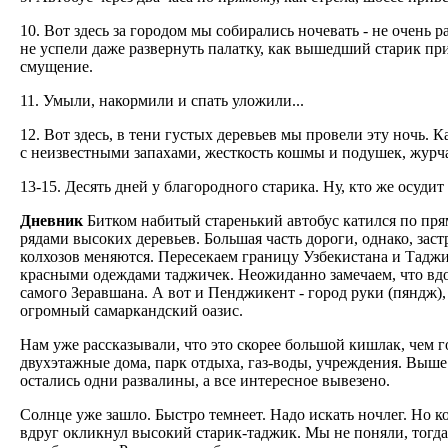
10. Вот здесь за городом мы собирались ночевать - не очень
не успели даже развернуть палатку, как вышедший старик приг
смущение.
11. Умыли, накормили и спать уложили...
12. Вот здесь, в тени густых деревьев мы провели эту ночь.
с неизвестными запахами, жесткость кошмы и подушек, журча
13-15. Десять дней у благородного старика. Ну, кто же осудит
Дневник
Битком набитый старенький автобус катился по пр
рядами высоких деревьев. Большая часть дороги, однако, зас
колхозов меняются. Пересекаем границу Узбекистана и Таджик
красными одеждами таджичек. Неожиданно замечаем, что вдо
самого Зеравшана. А вот и Пенджикент - город руки (пяндж), 
огромный самаркандский оазис.
Нам уже рассказывали, что это скорее большой кишлак, чем г
двухэтажные дома, парк отдыха, газ-воды, учреждения. Выше 
остались одни развалины, а все интересное вывезено.
Солнце уже зашло. Быстро темнеет. Надо искать ночлег. Но к
вдруг окликнул высокий старик-таджик. Мы не поняли, тогд