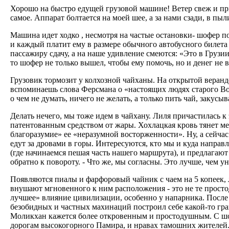
Хорошо на быстро едущей грузовой машине! Ветер свеж и прия
самое. Аппарат болтается на моей шее, а за нами сзади, в пы
Машина идет ходко , несмотря на частые остановки- шофер п
и каждый платит ему в размере обычного автобусного билета
пассажиру сдачу, а на наше удивление смеются: «Это в Грузии
то шофер не только вышел, чтобы ему помочь, но и денег не в
Грузовик тормозит у колхозной чайханы. На открытой веранд
вспоминаешь слова Ферсмана о «настоящих людях старого Вос
о чем не думать, ничего не желать, а только пить чай, закусыв
Делать нечего, мы тоже идем в чайхану. Лиля причастилась к э
патентованным средством от жары. Хохлацкая кровь тянет м
благоразумие» ее «неразумной восторженности». Ну, a сейч
едут за дровами в горы. Интересуются, кто мы и куда направ
(где начинаемся пешая часть нашего маршрута), и предлагают 
обратно к повороту. - Что же, мы согласны. Это лучше, чем у
Появляются пиалы и фарфоровый чайник с чаем на 5 копеек, 
внушают мгновенного к ним расположения - это не те прост
лучшее» влияние цивилизации, особенно у напарника. После ег
безобидных и частных махинаций построил себе какой-то гра
Моликхан кажется более откровенным и простодушным. С шо
дорогам высокогорного Памира, и нравах тамошних жителей. Е