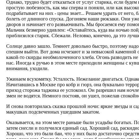
Однако, трудно будет отказаться от услуг старика, если будем
простую любезность, как мы сперва и поняли, или как высок
подрабатывает на них - цены знает... Решаем удрать от него, 
болеть от длинного спуска. Догоняем наши рюкзаки. Они уже
дворов и начинает его развьючивать. Мы бросаемся ему помо
Мальчик безмерно удивлен: «Оставайтесь, куда вы ночью пой
приблизился старик. Сбежали. Неловко, конечно, да это лучш
Солнце давно зашло. Темнеет довольно быстро, поэтому над
спешим выйти. Вот дома исчезают и за невысокой каменной ог
какой-то скирды необмолоченного хлеба. Огонь разводить не 
нас. Иногда к ручью в этом месте приходили женщины с кувш
внимания, уходили.
Ужинаем всухомятку. Усталость. Нежелание двигаться. Однако
Начитавшись в Москве про кобр и гюрз, она буквально терро
приход сторожа таджика ее успокоил. Он разрешил нам ночлег
змеи не водятся. Немного постояв, он ушел, пожелав спокойн
И снова повторилась сказка прошлой ночи: яркие звезды и 
макушках подсвеченных ушедшим закатом.
Оказывается, на этом месте раньше были усадьбы богатых. П
затем снесли и получился единый сад. Хороший сад, раскиди
Хорошо, что это были баи, что у них было достаточно средств 