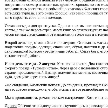
все же очень хотелось попасть в эту чертову Среднюю Азию, г
потратим на осмотр знаменитых древних городов, но это мо
вспомнились рассказы о необычайно красивых Фанских горах 
есть даже турбаза, а это очень хорошо! Раз район посещают тур
кого спросить совета или помощи.
Оставалось два дня до отпуска. Один из них мы полностью 
карты, а так же пересмотрев массу книг об архитектурных па
часов вечера с вспухшими от напряжения головами и с тонен
Второй день подготовки был и последним. Оставалась масса д
подготовка посуды, одежды, спальника, обуви, палатки и др. 
свистопляска! Ко всему этому я еще работал. Слава богу, чт
титанической работе.
И вот день отъезда -
2 августа
. Казанский вокзал. Два тяжел
скорого поезда «Туркменистан». Через двое с половиной сут
стране, прославленный Памир, знаменитые мечети, восточные
туда, едем уже через пять минут!
«До свидания, Казанский вокзал! До свидания, прохладная Мо
на вас совсем непохожие, чтобы испытать все разнообразие ми
Мы в приподнятом, романтическом настроении. Хоть и пытаемс
Дорога
Обычно это надоедливое и скучное времяпровождение