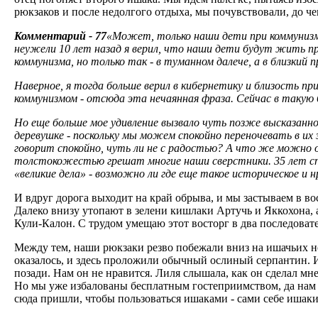
рюкзаков и после недолгого отдыха, мы почувствовали, до чег
Комментарий - 77
«Может, только наши дети при коммунизм
неужели 10 лет назад я верил, что наши дети будут жить при
коммунизма, но только так - в туманном далече, а в близкий 
Наверное, я тогда больше верил в кибернетику и близость п
коммунизмом - отсюда эта нечаянная фраза. Сейчас в такую 
Но еще больше мое удивление вызвало чуть позже высказанно
деревушке - поскольку мы можем спокойно переночевать в их 
говорит спокойно, чуть ли не с радостью? А что же можно 
толстокожестью грешат многие наши сверстники. 35 лет спу
«великие дела» - возможно ли где еще такое историческое и
И вдруг дорога выходит на край обрыва, и мы застываем в в
Далеко внизу утопают в зелени кишлаки Артучь и Яккохона, а
Кули-Калон. С трудом умещаю этот восторг в два последовате
Между тем, наши рюкзаки резво побежали вниз на ишачьих но
оказалось, и здесь проложили обычный ослиный серпантин. Из
позади. Нам он не нравится. Лиля слышала, как он сделал мн
Но мы уже избалованы бесплатным гостеприимством, да нам и 
сюда пришли, чтобы пользоваться ишаками - сами себе ишаки