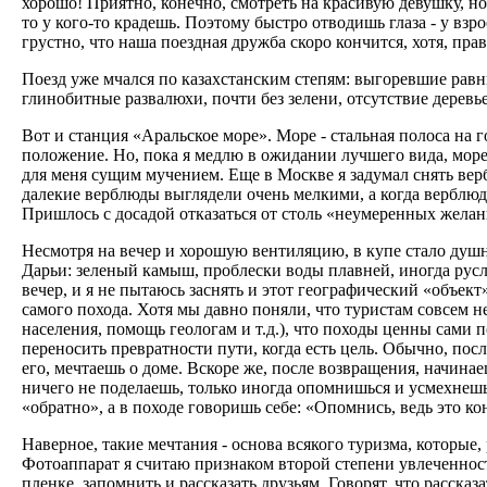
хорошо! Приятно, конечно, смотреть на красивую девушку, но
то у кого-то крадешь. Поэтому быстро отводишь глаза - у взр
грустно, что наша поездная дружба скоро кончится, хотя, прав
Поезд уже мчался по казахстанским степям: выгоревшие равни
глинобитные развалюхи, почти без зелени, отсутствие деревье
Вот и станция «Аральское море». Море - стальная полоса на 
положение. Нo, пока я медлю в ожидании лучшего вида, море 
для меня сущим мучением. Еще в Москве я задумал снять вербл
далекие верблюды выглядели очень мелкими, а когда верблюд 
Пришлось с досадой отказаться от столь «неумеренных желан
Несмотря на вечер и хорошую вентиляцию, в купе стало душн
Дарьи: зеленый камыш, проблески воды плавней, иногда русло
вечер, и я не пытаюсь заснять и этот географический «объек
самого похода. Хотя мы давно поняли, что туристам совсем не
населения, помощь геологам и т.д.), что походы ценны сами по
переносить превратности пути, когда есть цель. Обычно, по
его, мечтаешь о доме. Вскоре же, после возвращения, начина
ничего не поделаешь, только иногда опомнишься и усмехнешьс
«обратно», а в походе говоришь себе: «Опомнись, ведь это кон
Наверное, такие мечтания - основа всякого туризма, которые,
Фотоаппарат я считаю признаком второй степени увлеченности
пленке, запомнить и рассказать друзьям. Говорят, что рассказ