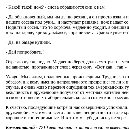
- Какой такой нож? - снова обращаются они к нам.
- Да обыкновенный, мы им дыню резали, а он просто взял и 
нашего соседа под руки... и наступает развязка: нож падает 
Поднятый сосед, что-то бормоча, медленно уходит, а опешивши
них постарше, криво улыбаясь, спрашивает: - Дыню кушает
- Да, на базаре купили.
- Дай попробовать!
Отрезаю кусок, подаю. Медленно берет, долго смотрит на меня
ненавистью, проталкивает слова через силу: «Вот как... так!»
Уходят. Мы сидим, подавленные происшедшим. Трудно сказат
образом и к кому именно направляли это презрение: то ли к п
случае, я очень живо пережил ощущения тех американских т
вежливость и дружелюбие получают от местных жителей нена
взаимоотношениях с аборигенами, когда из отпускного месяц
К счастью, последующие встречи нас совершенно успокоили. 
дружелюбия мы имели всего лишь две неприятности и две кр
хорошие и гостеприимные. И в этом мы убедились уже через 
Комментарий - 77
10 лeт прошло, а этот эпизод не выветрил