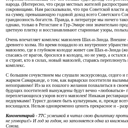
народа. (Интересно, что среди местных жителей распростран
сокровищами. Нам рассказывали, что при Советской власти 
на сумму, превышающую годовой доход всего Советского Союза
грандиозность богатств. Правда, в литературе мы ничего так
однако, только в Регистане и Гур-Эмире они значительно пр
цветную плитку и восстанавливают старинные узоры, полых
Очень впечатляет комплекс мавзолеев Шах-и-Зинда. Внешне 
древнего холма. Но время пощадило их внутреннее убранство
мавзолею, где в глубоком колодце живет сам Шах-и-Зинда (жи
спасаясь от врагов, бросился в колодец, но не умер, а остал
и строят, кто в силах, новый мавзолей, стараясь переплюнут
комплекс.
С большим сочувствием мы слушали экскурсовода, седого и п
жарком Самарканде, о том, как варварски посетители выламы
непоправимо! Из-за их пошлого желания похвалиться в свое
будущих посетителей вынуждены будут вечно «любоваться» г
переплетающихся узоров всего мавзолея! Никакая реставрац
недоумками! Турист должен быть культурным, и, прежде всего,
восхищался. Нельзя одновременно ценить прекрасное и - разр
Комментарий - 77
С усмешкой я читал свою филиппику против
не уговорил!» И год за годом, но заполняется одна из книжн
Союза.