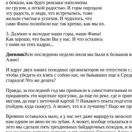
а бежали, как будто рюкзаки наполнены
не грузом, а легкой радостью. И горы ощущали
эту радость, и люди, что встречались, тоже
желали счастья и успехов. И чудилось, что
сами Фаны полюбили нас так крепко, как мы их.
3. Далекие и молодые наши горы, наши Фаны!
Как хорошо, что были Вы у нас. И что остались
с нами на этих кадрах...
Дневник
Всю последнюю неделю июля мы были в большом возб
Азию!
И вдруг двух наших походных организаторов не отпустили с р
чтобы убедить их взять с собою нас, не бывавших еще в Средн
старался! Что же делать?
Правда, за последний год мы привыкли к самостоятельным по
приравнять эти короткие прогулки, да еще по реке, где и ор
местам, да еще с неточной картой ?! Никакого опыта подгото
(пойдем, куда скажут). А может, это и к лучшему? Надо же п
Времени оставалось мало, а у нас нет даже маршрута запасн
нам одним он явно не по зубам. А может, вообще отказаться от
лето мы сделали пять трехдневных байдарочных походов, и вод