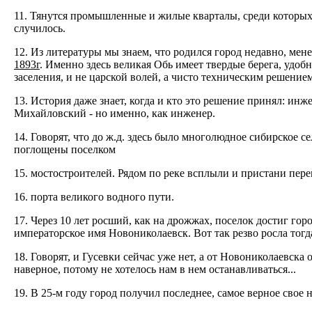
11. Тянутся промышленные и жилые кварталы, среди которых я,
случилось.
12. Из литературы мы знаем, что родился город недавно, мен
1893г
. Именно здесь великая Обь имеет твердые берега, удоб
заселения, и не царской волей, а чисто техническим решением
13. История даже знает, когда и кто это решение принял: ин
Михайловский - но именно, как инженер.
14. Говорят, что до ж.д. здесь было многолюдное сибирское се
поглощены поселком
15. мостостроителей. Рядом по реке всплыли и пристани пер
16. порта великого водного пути.
17. Через 10 лет росший, как на дрожжах, поселок достиг го
императорское имя Новониколаевск. Вот так резво росла тогд
18. Говорят, и Гусевки сейчас уже нет, а от Новониколаевска
наверное, потому не хотелось нам в нем останавливаться...
19. В 25-м году город получил последнее, самое верное свое 