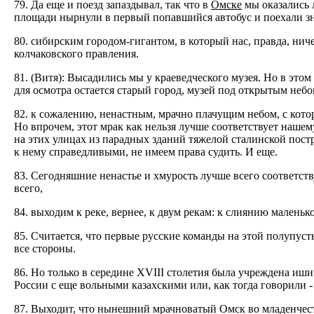
79. Да еще и поезд запаздывал, так что в
Омске
мы оказались 
площади нырнули в первый попавшийся автобус и поехали з
80. сибирским городом-гигантом, в который нас, правда, нич
колчаковского правления.
81. (Витя): Высадились мы у краеведческого музея. Но в этом
для осмотра остается старый город, музей под открытым небо
82. к сожалению, ненастным, мрачно плачущим небом, с кото
Но впрочем, этот мрак как нельзя лучше соответствует нашем
на этих улицах из парадных зданий тяжелой сталинской пост
к нему справедливыми, не имеем права судить. И еще.
83. Сегодняшние ненастье и хмурость лучше всего соответст
всего,
84. выходим к реке, вернее, к двум рекам: к слиянию маленьк
85. Считается, что первые русские команды на этой полупуст
все стороны.
86. Но только в середине XVIII столетия была учреждена иши
России с еще вольными казахскими или, как тогда говорили 
87. Выходит, что нынешний мрачноватый Омск во младенчес