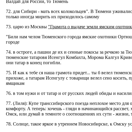
Валдай для России, то Тюмень
72. для Сибири - мать всех колокольцев". В Тюмени уживалис
только иногда мирить их приходилось самому
73. царю из Москвы
"Грамота о выдаче земли ямским охотник
"Били нам челом Тюменского города ямские охотники Ортюшк
городе
74. в остроге, а пашни де их и сенные покосы за речкою за Т
тюменские татаровя Исенгул Комбахта, Морома Калгул Кривой с
они татар в конец погибли.
75. И как к тебе ся наша грамота придет... ты б велел тюмен
прихоже, а татарам Исенгулу с товарищи велел сено косить, п
ямщикам
76. в том нужи и от татар и от русских людей обиды и насилия
77. (Лиля): Купе транссибирского поезда неплохое место для
комфорту. А теперь: хочешь - гляди в начинающийся рассвет,
Омск, или думай в темноте о соотношениях их сути - жизни, т
78. Солнце, такое яркое в утреннем Новосибирске, к Омску у