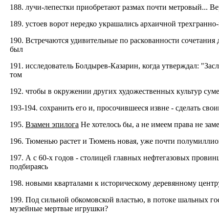
188. лучи-лепестки приобретают размах почти метровый... В
189. устоев ворот нередко украшались архаичной трехгранно
190. Встречаются удивительные по раскованности сочетания 
был
191. исследователь Болдырев-Казарин, когда утверждал: "Заслу
том
192. чтобы в окружении других художественных культур суме
193-194. сохранить его и, просочившееся извне - сделать свои
195.
Взамен эпилога
Не хотелось бы, а не имеем права не зам
196. Тюменью растет и Тюмень новая, уже почти полумиллион
197. А с 60-х годов - столицей главных нефтегазовых провин
подбираясь
198. новыми кварталами к историческому деревянному центру
199. Под сильной обкомовской властью, в потоке шальных го
музейные мертвые игрушки?