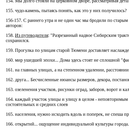
154. Мы долго стояли на церковном дворе, рассматривая дет
155. чудо-камень, пытаясь понять, как это у них получилось?
156-157. С раннего утра и не один час мы бродили по стары
авторов:
158.
Из путеводителя
: "Разрезанный надвое Сибирским тракт
сохранился.
159. Прогулка по улицам старой Тюмени доставляет наслажде
160. мир ушедшей эпохи... Дома здесь стоят не сплошной "фа
161. на главных улицах, а на степенном удалении, расстоянии
162. друга... Бесчисленные нюансы размеров, декора, постано
163. озеленения участков, рисунки оград, заборов, ворот и к
164. каждый участок улицы и улицу в целом - неповторимым 
состоятельных и средних слоев
165. населения, нужно исходить вдоль и поперек, не спеша п
166. открытий... ощущение индивидуальной культуры города.