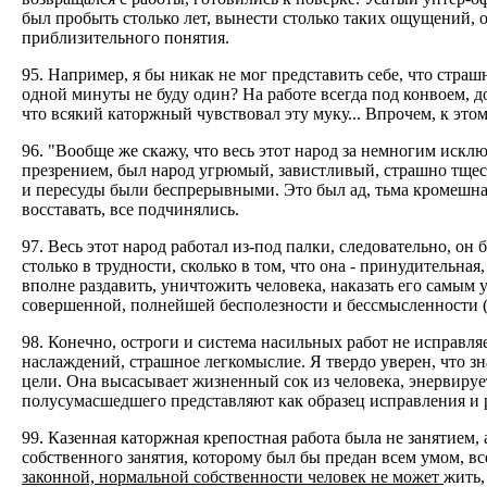
был пробыть столько лет, вынести столько таких ощущений, о
приблизительного понятия.
95. Например, я бы никак не мог представить себе, что страшн
одной минуты не буду один? На работе всегда под конвоем, д
что всякий каторжный чувствовал эту муку... Впрочем, к этом
96. "Вообще же скажу, что весь этот народ за немногим иск
презрением, был народ угрюмый, завистливый, страшно тщес
и пересуды были беспрерывными. Это был ад, тьма кромешна
восставать, все подчинялись.
97. Весь этот народ работал из-под палки, следовательно, он
столько в трудности, сколько в том, что она - принудительная
вполне раздавить, уничтожить человека, наказать его самым 
совершенной, полнейшей бесполезности и бессмысленности (А 
98. Конечно, остроги и система насильных работ не исправля
наслаждений, страшное легкомыслие. Я твердо уверен, что з
цели. Она высасывает жизненный сок из человека, энервируе
полусумасшедшего представляют как образец исправления и ра
99. Казенная каторжная крепостная работа была не занятием, 
собственного занятия, которому был бы предан всем умом, все
законной, нормальной собственности человек не может
жить,