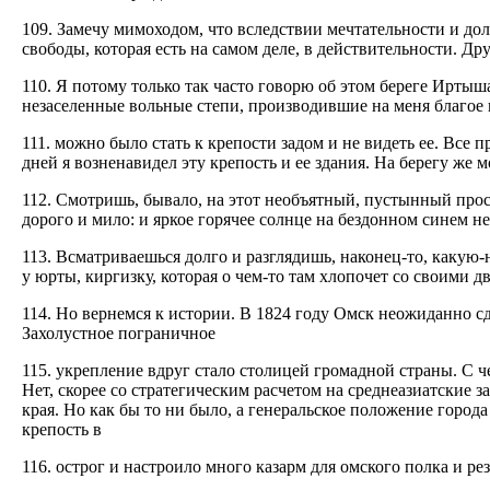
109. Замечу мимоходом, что вследствии мечтательности и дол
свободы, которая есть на самом деле, в действительности. Др
110. Я потому только так часто говорю об этом береге Иртыша
незаселенные вольные степи, производившие на меня благое 
111. можно было стать к крепости задом и не видеть ее. Все 
дней я возненавидел эту крепость и ее здания. На берегу же 
112. Смотришь, бывало, на этот необъятный, пустынный прос
дорого и мило: и яркое горячее солнце на бездонном синем не
113. Всматриваешься долго и разглядишь, наконец-то, какую
у юрты, киргизку, которая о чем-то там хлопочет со своими дв
114. Но вернемся к истории. В 1824 году Омск неожиданно с
Захолустное пограничное
115. укрепление вдруг стало столицей громадной страны. С 
Нет, скорее со стратегическим расчетом на среднеазиатские з
края. Но как бы то ни было, а генеральское положение города
крепость в
116. острог и настроило много казарм для омского полка и ре