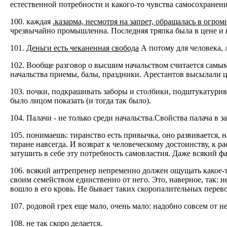
естественной потребности и какого-то чувства самосохранени
100. каждая
.казарма, несмотря на запрет, обращалась в огро
чрезвычайно промышленна. Последняя тряпка была в цене и шл
101.
Деньги есть чеканенная свобода
А потому для человека, 
102. Вообще разговор о высшим начальством считается самы
начальства приемы, балы, праздники. Арестантов высылали 
103. почки, подкрашивать заборы и столбики, подштукатурива
было лицом показать (и тогда так было).
104. Палачи - не только среди начальства.Свойства палача в 
105. понимаешь: тиранство есть привычка, оно развивается, н
тиране навсегда. И возврат к человеческому достоинству, к 
затушить в себе эту потребность самовластия. Даже всякий ф
106. всякий антрепренер непременно должен ощущать какое-то
своим семейством единственно от него. Это, наверное, так: не
вошло в его кровь. Не бывает таких скоропалительных перев
107. родовой грех еще мало, очень мало: надобно совсем от не
108. не так скоро делается.