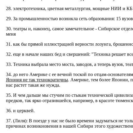
28. электротехника, цветная металлургия, мощные НИИ и КБ и 
29. За промышленностью возникла сеть образования: 15 вузов
30. театры и, наконец, самое замечательное - Сибирское отде
меня
31. как бы прямой иллюстрацией верности лозунга, брошен
32. еще в начале наших бед и свершений: "Техника решает все
33. Техника выбрала место моста, заводов, а теперь вузов, те
34. до него Америке с ее вечной тоской по отцам-основател
Япония не так технократичны
. Америке, тем более Японии, п
нас растет такая же нужда.
35. И чем дальше мы стучим по стыкам технической цивилиз
предков, так ярко отразившейся, например, в красоте тюменс
36. и церквей.
37. (Лиля): В поезде у нас не было времени задуматься не то
причинах возникновения в нашей Сибири этого художественн