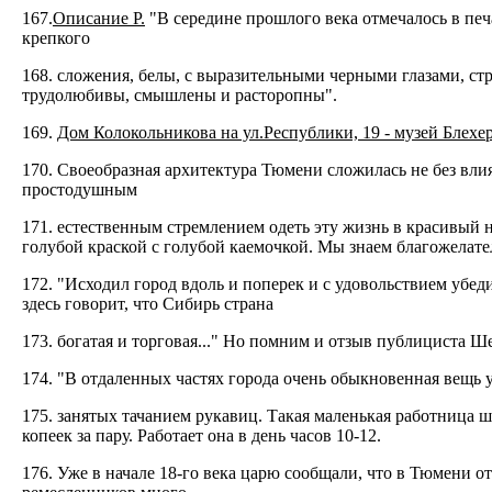
167.
Описание Р.
"В середине прошлого века отмечалось в пе
крепкого
168. сложения, белы, с выразительными черными глазами, ст
трудолюбивы, смышлены и расторопны".
169.
Дом Колокольникова на ул.Республики, 19 - музей Блехе
170. Своеобразная архитектура Тюмени сложилась не без вли
простодушным
171. естественным стремлением одеть эту жизнь в красивый 
голубой краской с голубой каемочкой. Мы знаем благожелате
172. "Исходил город вдоль и поперек и с удовольствием убе
здесь говорит, что Сибирь страна
173. богатая и торговая..." Но помним и отзыв публициста Ш
174. "В отдаленных частях города очень обыкновенная вещь у
175. занятых тачанием рукавиц. Такая маленькая работница шь
копеек за пару. Работает она в день часов 10-12.
176. Уже в начале 18-го века царю сообщали, что в Тюмени о