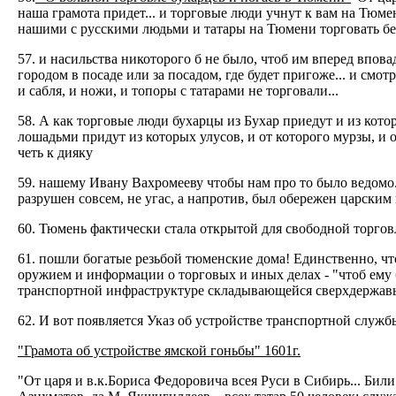
наша грамота придет... и торговые люди учнут к вам на Тюме
нашими с русскими людьми и татары на Тюмени торговать бе
57. и насильства никоторого б не было, чтоб им вперед впов
городом в посаде или за посадом, где будет пригоже... и смо
и сабля, и ножи, и топоры с татарами не торговали...
58. А как торговые люди бухарцы из Бухар приедут и из котор
лошадьми придут из которых улусов, и от которого мурзы, и 
четь к дияку
59. нашему Ивану Вахромееву чтобы нам про то было ведомо.
разрушен совсем, не угас, а напротив, был обережен царским
60. Тюмень фактически стала открытой для свободной торгов
61. пошли богатые резьбой тюменские дома! Единственно, что
оружием и информации о торговых и иных делах - "чтоб ему б
транспортной инфраструктуре складывающейся сверхдержав
62. И вот появляется Указ об устройстве транспортной служб
"Грамота об устройстве ямской гоньбы" 1601г.
"От царя и в.к.Бориса Федоровича всея Руси в Сибирь... Бил