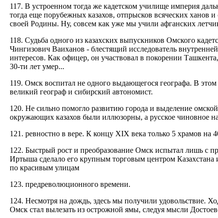
117. В устроенном тогда же кадетском училище империя дальн
тогда еще порубежных казахов, отпрысков всяческих ханов и 
своей Родины. Ну, совсем как уже мы учили афганских летчи
118. Судьба одного из казахских выпускников Омского кадет
Чингизович Ваиханов - блестящий исследователь внутренней
интересов. Как офицер, он участвовал в покорении Ташкента,
30-ти лет умер...
119. Омск воспитал не одного выдающегося географа. В этом
великий географ и сибирский автономист.
120. Не сильно помогло развитию города и выделение омско
окружающих казахов были иллюзорны, а русское чиновное на
121. ревностно в вере. К концу XIX века только 5 храмов на 
122. Быстрый рост и преобразование Омск испытал лишь с п
Иртыша сделало его крупным торговым центром Казахстана и
по красивым улицам
123. предреволюционного времени.
124. Несмотря на дождь, здесь мы получили удовольствие. Хо
Омск стал вылезать из острожной ямы, следуя мысли Достоевс