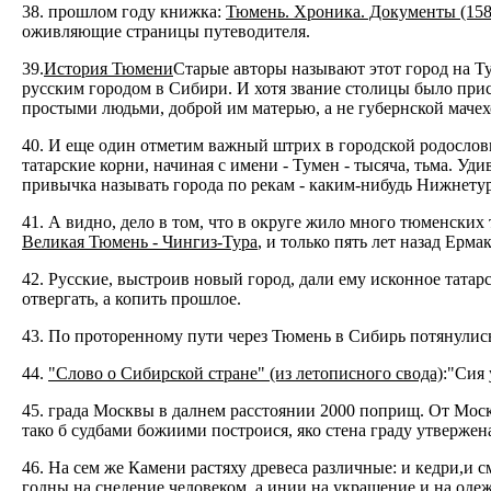
38. прошлом году книжка:
Тюмень. Хроника. Документы (158
оживляющие страницы путеводителя.
39.
История Тюмени
Старые авторы называют этот город на Т
русским городом в Сибири. И хотя звание столицы было при
простыми людьми, доброй им матерью, а не губернской мачех
40. И еще один отметим важный штрих в городской родословн
татарские корни, начиная с имени - Тумен - тысяча, тьма. Уд
привычка называть города по рекам - каким-нибудь Нижнетур
41. А видно, дело в том, что в округе жило много тюменских 
Великая Тюмень - Чингиз-Тура
, и только пять лет назад Ерма
42. Русские, выстроив новый город, дали ему исконное татарс
отвергать, а копить прошлое.
43. По проторенному пути через Тюмень в Сибирь потянулис
44.
"Слово о Сибирской стране" (из летописного свода)
:"Сия
45. града Москвы в далнем расстоянии 2000 поприщ. От Моск
тако б судбами божиими построися, яко стена граду утвержен
46. На сем же Камени растяху древеса различные: и кедри,и 
годны на снедение человеком, а инии на украшение и на одежд