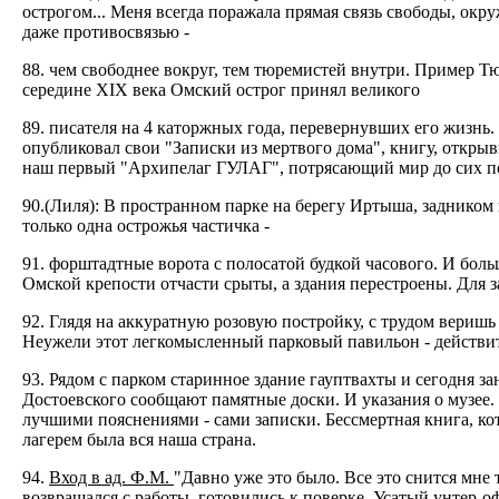
острогом... Меня всегда поражала прямая связь свободы, ок
даже противосвязью -
88. чем свободнее вокруг, тем тюремистей внутри. Пример Т
середине XIX века Омский острог принял великого
89. писателя на 4 каторжных года, перевернувших его жизнь.
опубликовал свои "Записки из мертвого дома", книгу, откры
наш первый "Архипелаг ГУЛАГ", потрясающий мир до сих п
90.(Лиля): В пространном парке на берегу Иртыша, задником
только одна острожья частичка -
91. форштадтные ворота с полосатой будкой часового. И боль
Омской крепости отчасти срыты, а здания перестроены. Для
92. Глядя на аккуратную розовую постройку, с трудом веришь 
Неужели этот легкомысленный парковый павильон - действит
93. Рядом с парком старинное здание гауптвахты и сегодня 
Достоевского сообщают памятные доски. И указания о музее.
лучшими пояснениями - сами записки. Бессмертная книга, кот
лагерем была вся наша страна.
94.
Вход в ад. Ф.М.
"Давно уже это было. Все это снится мне т
возвращался с работы, готовились к поверке. Усатый унтер-о