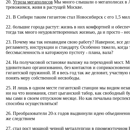
20.
Угроза мегаполисов
Мы много слышали о мегаполисах в А
тревожимся, живя в растущей Москве.
21. В Сибири таким гигантом стал Новосибирск с его 1,5 ми
22. большие города растут: жизнь в них комфортней и обеспе
тогда так много неудовлетворенных жизнью, да и просто - не
23. Почему мы так ненавидим свою работу? Наверное, все дел
регламенту, инструкции и стандарту. Особенно тяжело, когда
бессмысленность и каторжную пустоту - плана, вала?
24. На получасовой остановке выхожу на переходной мост. М
удивительно организованно, без контактов и соприкосновени
гигантской пружиной. И я весь год так же деловит, участвую в
понять меру собственной несвободы.
25. И лишь в одном месте гигантской станции мы видим нез
ни на что внимания, спит цыганский табор, как свободный б
мы сами в своем отпускном месяце. Но как печальна перспек
способна осуществляться!
26. Преобразователи 20-х годов выдвинули идею объединения
же следствием
27. стал рост мощной черной металлургии в промежуточном 