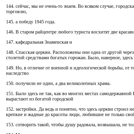
144. сейчас, мы не очень-то знаем. Во всяком случае, городс
торговлю,
145. а победу 1945 года.
146. В старом райцентре любого туриста восхитят две красав
147. кафедральная Знаменская и
148. Спасская церкви. Расположены они одна от другой чере
столетий средствами богатых горожан. Было, наверное, здесь
149. Но, в отличие от военной и идеологической борьбы, от 
наследство
150. получили не один, а два великолепных храма.
151. Было здесь не так, как во многих местах самодержавно
вырастают из богатой городской
152. застройки. Да ведь и понятно, что здесь церкви строил 
крепкие и жадные до красоты люди, любившие не только сво
153. сотворить такой, чтобы душу радовала, возвышала, не тол