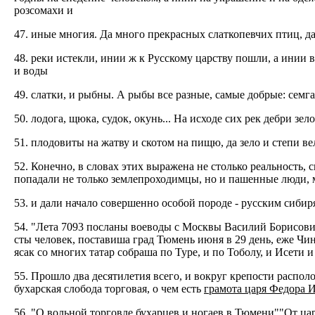
розсомахи и
47. иные многия. Да много прекрасных слаткопевчих птиц, да
48. реки истекли, инии ж к Русскому царству пошли, а инии
и воды
49. слатки, и рыбны. А рыбы все разные, самые добрые: семга,
50. лодога, щюка, судок, окунь... На исходе сих рек дебри зело
51. плодовиты на жатву и скотом на пищю, да зело и степи в
52. Конечно, в словах этих выражена не столько реальность, 
попадали не только землепроходимцы, но и пашенные люди, 
53. и дали начало совершенно особой породе - русским сибир
54. "Лета 7093 посланы воеводы с Москвы Василий Борисови
сты человек, поставиша град Тюмень июня в 29 день, еже Чи
ясак со многих татар собраша по Туре, и по Тоболу, и Исети 
55. Прошло два десятилетия всего, и вокруг крепости распол
бухарская слобода торговая, о чем есть
грамота царя Федора И
56.
"О вольной торговле бухарцев и ногаев в Тюмени"
"От цар