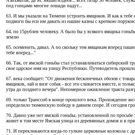
Азихматов, да М. Якшигилдеев... всех татар 50 человек: слу
под гонцами многие лошади падут...
63. И мы указали на Тюмени устроить ямщиков. И как к тебе
подмоги бы еси им давать из нашие казны с крепкою порукою.
64. по 15рублев человеку. А было бы у всякого ямщика гоньб
землю
65. осеменить, давал. А по скольку тем ямщикам вперед пашни 
тебе вперед..."
66. Так, от ямской гоньбы стал устанавливаться сибирский тр
свое царское имя на улицу Республики. Путеводитель прошл
67. века сообщает: "От движения бесконечных обозов с това
ямщиков, лай и визг собак - все это сливается вместе, и то
утра до позднего вечера". Непомерное оживление тракта разг
69. только Транссиб в конце прошлого века. Прохождение жел
определило тюменскую победу в давнем споре. И сегодня гр
70. Давно уже нет ямской гоньбы, установленной по просьбе
живет в том месте Ямская улица из деревянных домов и в пр
71. И перекликаются когда-то гулкие церковные колокола с 