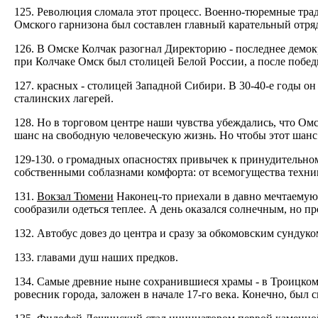
125. Революция сломала этот процесс. Военно-тюремные тради
Омского гарнизона был составлен главный карательный отря
126. В Омске Колчак разогнал Директорию - последнее демок
при Колчаке Омск был столицей Белой России, а после побе
127. красных - столицей Западной Сибири. В 30-40-е годы о
сталинских лагерей.
128. Но в торговом центре наши чувства убеждались, что Омс
шанс на свободную человеческую жизнь. Но чтобы этот шанс
129-130. о громадных опасностях привычек к принудительном
собственными соблазнами комфорта: от всемогущества техни
131.
Вокзал Тюмени
Наконец-то приехали в давно мечтаемую 
сообразили одеться теплее. А день оказался солнечным, но п
132. Автобус довез до центра и сразу за обкомовским сундуко
133. главами душ наших предков.
134. Самые древние ныне сохранившиеся храмы - в Троицко
ровесник города, заложен в начале 17-го века. Конечно, был