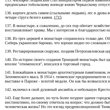
135. Филофей Лещинский стал инициатором первой каменной
предписывал тобольскому воеводе князю Черкасскому отпуст
136. кирпич делать самим (ссыльными людьми), лес и дрова в
четыре струга белого камня.
1715
137. В монастыре, к сожалению, до сих пор обитает хозяйств
восстанавливает храмы. Мы с интересом и благодарностью н
138. Из трех церквей в монастыре сохранилось только две. 
Сибирь украинское барокко, что хорошо видно по сложным гл
139. Реставрированная снаружи, поздняя Петропавловская це
140. По истории своего создания Троицкий монастырь был ц
вполне "отюменился", вписался в торговый город.
141. Ближайшим к монастырю архитектурным памятником, но
Затюменского мыса. В 1914 г. тюменские предприниматели с
выставке в Париже - золотой медали. Он как бы возвысился 
142. включил в свой духовный ансамбль и небольшую Крест
143. Еще более дальнее, но чуть более позднее здание город
инстинктивно, по-своему ответила на вопрос: что должно бы
человеческая жизнь? Но это взгляд предреволюционной Тюме