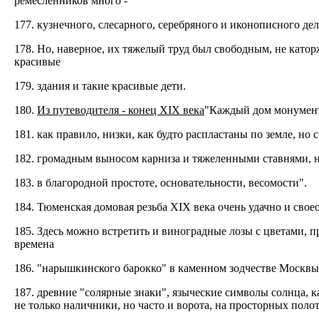
ремесленников много -
177. кузнечного, слесарного, серебряного и иконописного де
178. Но, наверное, их тяжелый труд был свободным, не катор
красивые
179. здания и такие красивые дети.
180.
Из путеводителя - конец XIX века
"Каждый дом монумента
181. как правило, низки, как будто распластаны по земле, н
182. громадным выносом карниза и тяжеленными ставнями, на
183. в благородной простоте, основательности, весомости".
184. Тюменская домовая резьба XIX века очень удачно и свое
185. Здесь можно встретить и виноградные лозы с цветами,
времена
186. "нарышкинского барокко" в каменном зодчестве Москвы
187. древние "солярные знаки", языческие символы солнца, 
не только наличники, но часто и ворота, на просторных поло