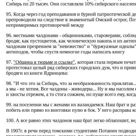
Сибирь по 20 тысяч. Они составляли 10% сибирского населени
95. Когда через год преподавания и бурной патриотической д
препроводили на следствие в знаменитый Омский острог, По
непримиримых противоречий между
96. местными чалдонами - общинниками, староверами, собл
бродяг, как пустоцветов, как человеческую накипь и их ан
чалдонам презрением за "невежество" и "буржуазные идеалы"
антиподов, чтобы спустя немногие годы написать книгу
97.
"Община в тюрьме и ссылке"
, которая стала первым печ
протестовал целый ряд сибирских городских дум, что и приве
бродяги из книги Ядринцева:
98. "И что это за Сибирь, что за необразованность проклятая...
а мы - не хотим. Все чалдоны - живодеры... Ну и мы насолим
и хвосты отрежем, а то стога сожжем, но пуще всего ему, когд
99. на поселении мы с женами их валандаемся. Наш брат и ра
побить или прямо из винтовки пулю в бок. У него расправа к
100. А все равно этих чалдонов наш брат легко облапошит, ве
В 1907г. в речи перед томскими студентами Потанин подводи