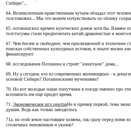
Сибири"...
64. Великолепным нравственным чутьем обладал этот человек
толстокожих... Мы это можем почувствовать по облику сохр
65. потанинских времен купеческих домов хотя бы. Взамен 
толстосумы стали предпочитать китай-драконистые и монгол
67. Чем богаче и свободнее, чем просвещенней и техничнее с
поисках собственных культурных истоков, в опыте жизни ази
финансируют
68. исследования Потанина и строят "азиатские" дома...
69. Ну а сегодня, кто из современных маломощных - и деньг
основой Сибири? Потанинскими мучениями?
70. Но вот молодые наши попутчики в поезде именно про эти
вспомнить им еще придет время.
71.
Экономическое иго центра
Не в пример первой, тема экон
душам. Ведь как только заводились
71а. на этой земле настоящие хозяева, так сразу перед ними 
столичных чиновников и указов?