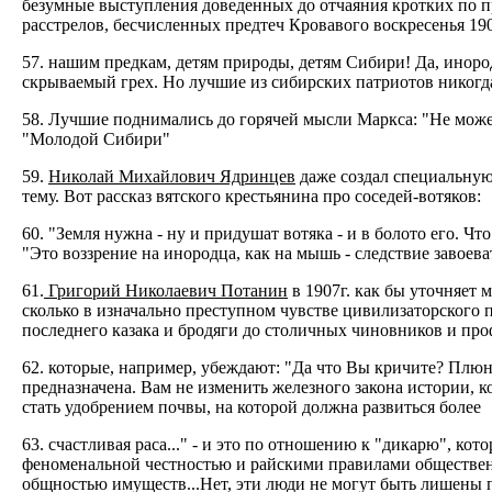
безумные выступления доведенных до отчаяния кротких по п
расстрелов, бесчисленных предтеч Кровавого воскресенья 190
57. нашим предкам, детям природы, детям Сибири! Да, иноро
скрываемый грех. Но лучшие из сибирских патриотов никогда
58. Лучшие поднимались до горячей мысли Маркса: "Не мож
"Молодой Сибири"
59.
Николай Михайлович Ядринцев
даже создал специальную
тему. Bот рассказ вятского крестьянина про соседей-вотяков:
60. "Земля нужна - ну и придушат вотяка - и в болото его. Ч
"Это воззрение на инородца, как на мышь - следствие завоев
61.
Григорий Николаевич Потанин
в 1907г. как бы уточняет 
сколько в изначально преступном чувстве цивилизаторского п
последнего казака и бродяги до столичных чиновников и про
62. которые, например, убеждают: "Да что Вы кричите? Плюнь
предназначена. Вам не изменить железного закона истории, 
стать удобрением почвы, на которой должна развиться более
63. счастливая раса..." - и это по отношению к "дикарю", ко
феноменальной честностью и райскими правилами общественн
общностью имуществ...Нет, эти люди не могут быть лишены 