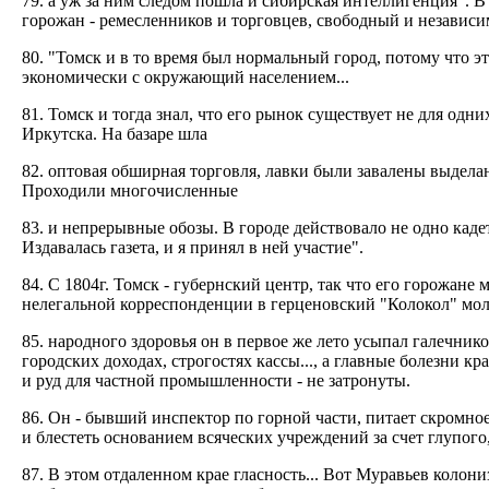
79. а уж за ним следом пошла и сибирская интеллигенция". В 
горожан - ремесленников и торговцев, свободный и независи
80. "Томск и в то время был нормальный город, потому что э
экономически с окружающий населением...
81. Томск и тогда знал, что его рынок существует не для од
Иркутска. На базаре шла
82. оптовая обширная торговля, лавки были завалены выдела
Проходили многочисленные
83. и непрерывные обозы. В городе действовало не одно каде
Издавалась газета, и я принял в ней участие".
84. С 1804г. Томск - губернский центр, так что его горожане
нелегальной корреспонденции в герценовский "Колокол" молод
85. народного здоровья он в первое же лето усыпал галечнико
городских доходах, строгостях кассы..., а главные болезни кр
и руд для частной промышленности - не затронуты.
86. Он - бывший инспектор по горной части, питает скромное 
и блестеть основанием всяческих учреждений за счет глупого,
87. В этом отдаленном крае гласность... Вот Муравьев колони