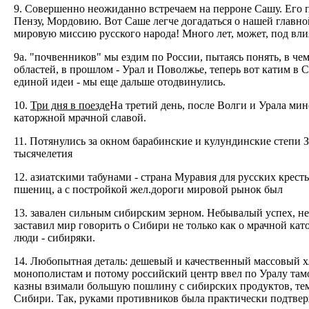
9. Совершенно неожиданно встречаем на перроне Сашу. Его по
Пензу, Мордовию. Вот Саше легче догадаться о нашей главной 
мировую миссию русского народа! Много лет, может, под вл
9а. "почвенников" мы ездим по России, пытаясь понять, в ч
областей, в прошлом - Урал и Поволжье, теперь вот катим в 
единой идеи - мы еще дальше отодвинулись.
10.
Три дня в поезде
На третий день, после Волги и Урала мин
каторжной мрачной славой.
11. Потянулись за окном барабинские и кулундинские степи
тысячелетия
12. азиатскими табунами - cтрана Муравия для русских крес
пшениц, а с постройкой жел.дороги мировой рынок был
13. завален сильным сибирским зерном. Небывалый успех, н
заставил мир говорить о Сибири не только как о мрачной като
люди - сибиряки.
14. Любопытная деталь: дешевый и качественный массовый 
монополистам и потому российский центр ввел по Уралу там
казны взимали большую пошлину с сибирских продуктов, те
Сибири. Так, руками противников была практически подтвер