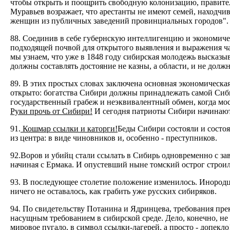
чтобы открыть и поощрить свободную колонизацию, правитель
Муравьев возражает, что арестанты не имеют семей, находчи
женщин из публичных заведений провинциальных городов".
88. Соединив в себе губернскую интеллигенцию и экономичес
подходящей почвой для открытого выявления и выражения ча
мы узнаем, что уже в 1848 году сибирская молодежь высказыв
должны составлять достояние не казны, а области, и не до
89. В этих простых словах заключена основная экономическа
открыто: богатства Сибири должны принадлежать самой Сибир
государственный грабеж и неэквивалентный обмен, когда моск
Руки прочь от Сибири!
И сегодня патриоты Сибири начинают с
91.
Кошмар ссылки и каторги!
Беды Сибири состояли и состоя
из центра: в виде чиновников и, особенно - преступников.
92.Воров и убийц стали ссылать в Сибирь одновременно с зав
начиная с Ермака. И опустевший ныне томский острог строил
93. В последующее столетие положение изменилось. Инород
ничего не оставалось, как грабить уже русских сибиряков.
94. По свидетельству Потанина и Ядринцева, требования пр
насущным требованием в сибирской среде. Дело, конечно, не
мировое пугало, в символ ссылки-лагерей, а просто - допекл