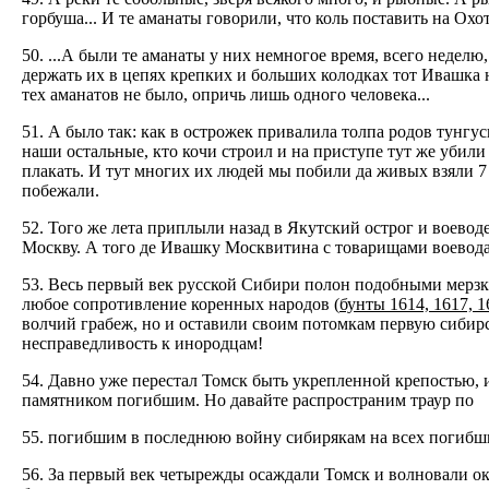
горбуша... И те аманаты говорили, что коль поставить на Охо
50. ...А были те аманаты у них немногое время, всего недел
держать их в цепях крепких и больших колодках тот Ивашка н
тех аманатов не было, опричь лишь одного человека...
51. А было так: как в острожек привалила толпа родов тунгус
наши остальные, кто кочи строил и на приступе тут же убили 
плакать. И тут многих их людей мы побили да живых взяли 7
побежали.
52. Того же лета приплыли назад в Якутский острог и воевод
Москву. А того де Ивашку Москвитина с товарищами воевода 
53. Весь первый век русской Сибири полон подобными мерз
любое сопротивление коренных народов (
бунты 1614, 1617, 1
волчий грабеж, но и оставили своим потомкам первую сибир
несправедливость к инородцам!
54. Давно уже перестал Томск быть укрепленной крепостью, 
памятником погибшим. Но давайте распространим траур по
55. погибшим в последнюю войну сибирякам на всех погибших 
56. За первый век четырежды осаждали Томск и волновали ок