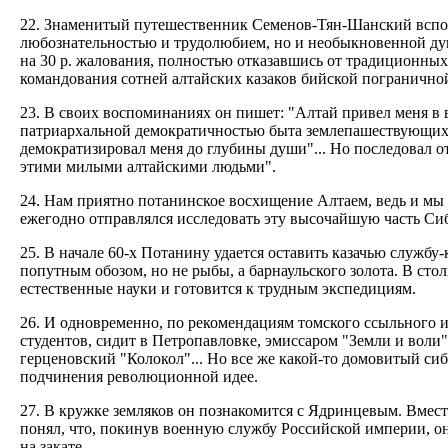
22. Знаменитый путешественник Семенов-Тян-Шанский вспом
любознательностью и трудолюбием, но и необыкновенной душ
на 30 р. жалования, полностью отказавшись от традиционных
командования сотней алтайских казаков бийской погранично
23. В своих воспоминаниях он пишет: "Алтай привел меня в 
патриархальной демократичностью быта землепашествующих 
демократизировал меня до глубины души"... Но последовал от
этими милыми алтайскими людьми".
24. Нам приятно потанинское восхищение Алтаем, ведь и мы 
ежегодно отправлялся исследовать эту высочайшую часть Си
25. В начале 60-х Потанину удается оставить казачью службу-
попутным обозом, но не рыбы, а барнаульского золота. В ст
естественные науки и готовится к трудным экспедициям.
26. И одновременно, по рекомендациям томского ссыльного и
студентов, сидит в Петропавловке, эмиссаром "Земли и воли
герценовский "Колокол"... Но все же какой-то домовитый сиб
подчинения революционной идее.
27. В кружке земляков он познакомится с Ядринцевым. Вмес
понял, что, покинув военную службу Российской империи, он
на закате