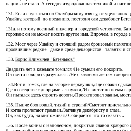
нации - не стало. А сегодня изуродованная техникой и насил
131. Если спускаться по Октябрьскому взвозу, от уцелевших 
Ушайку, который, по преданию, построил сам декабрист Батен
131а. и потому военный инженер и городской устроитель Бат
горожан: он не может носить другое имя. Впрочем, в городе
132. Мост через Ушайку и стоящий рядом бронзовый памятник
проявившим редкие - даже в среде декабристов - таланты и с
133.
Борис Климычев "Батеньков"
Двадцать лет в каземате томился /Не сумели его покорить,
Он почти говорить разучился - /Не с камнями же там говорит
134.Вот и Томск, где на взгорке церквушки,/Где собаки сдыха
Где в соседстве с дворцами - лачужки,/И свистят по ночам ва
Он пытался здесь строить дороги,/Проектировал зданья, мост
135. Нынче бронзовый, тихий и строгий/Смотрит пристально
И когда пролетают трамваи,/Заглянув декабристу в глаза.
Он, как будто, на миг оживая,/ Собирается что-то сказать...
136. После войны с Наполеоном, покрытый славой храброго 
благоустройству родного города. Конечно же, с молодым (пар