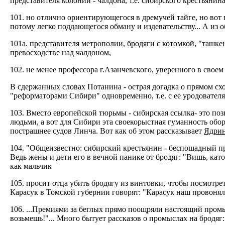
представителя колонии - чалдона, т.е. сибирского крестьянин
101. но отлично ориентирующегося в дремучей тайге, но вот 
потому легко поддающегося обману и издевательству... А из
101а. представителя метрополии, бродяги с котомкой, "ташке
превосходстве над чалдоном,
102. не менее профессора г.Азанчевского, уверенного в свое
В сдержанных словах Потанина - острая догадка о прямом схо
"реформаторами Сибири" одновременно, т.е. с ее уродовате
103. Вместо европейской тюрьмы - сибирская ссылка- это по
людьми, а вот для Сибири эта своекорыстная гуманность об
пострашнее судов Линча. Вот как об этом рассказывает
Ядри
104. "Общеизвестно: сибирский крестьянин - беспощадный пре
Ведь жены и дети его в вечной панике от бродяг: "Вишь, ка
как мальчик
105. просит отца убить бродягу из винтовки, чтобы посмотреть
Карасук в Томской губернии говорят: "Карасук наш провонял,
106. ...Премиями за беглых прямо поощряли настоящий промысе
возьмешь!"... Много бытует рассказов о промыслах на бродяг: