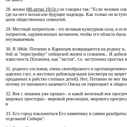
28. жизни (
80-летие 1915г.
) он говорил так: "Если человек со
где на него возлагали будущие надежды. Как только он вступил
цепи общественных симпатий.
29. Местный патриотизм - это великая культурная сила, и ес
патриотов, одушевленных желанием, чтобы его область была ц
неузнаваемым.
30. В 1864г. Потанин и Ядринцев возвращаются на родину и
бой за "перестройку" сибирской жизни и сознания... И добил
известность Потанина, как "застоя", т.е. заступника простых
31. родного сословия, очень своеобразного и противоречиво
царских слуг, и жестоких рабовладельцев (несмотря на запре
проданных в рабство степных детей). Нет, Потанин не мог б
потому из чиновного казачьего Омска он переезжает в общес
32. Век с лишним уже прошел - и какой железный век прогрем
мировых просторах - мировой революции, мирового прогресса
в
33. Его город поклониться Его памятнику и самим разобрать
отдельной Сибири".