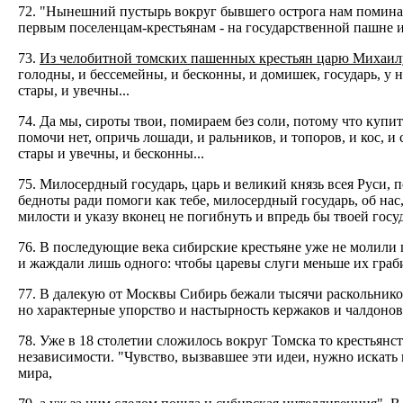
72. "Нынешний пустырь вокруг бывшего острога нам поминае
первым поселенцам-крестьянам - на государственной пашне и
73.
Из челобитной томских пашенных крестьян царю Михаилу
голодны, и бессемейны, и бесконны, и домишек, государь, у 
стары, и увечны...
74. Да мы, сироты твои, помираем без соли, потому что купит
помочи нет, опричь лошади, и ральников, и топоров, и кос, и 
стары и увечны, и бесконны...
75. Милосердный государь, царь и великий князь всея Руси, п
бедноты ради помоги как тебе, милосердный государь, об нас
милости и указу вконец не погибнуть и впредь бы твоей госу
76. В последующие века сибирские крестьяне уже не молили ц
и жаждали лишь одного: чтобы царевы слуги меньше их граб
77. В далекую от Москвы Сибирь бежали тысячи раскольников
но характерные упорство и настырность кержаков и чалдонов, 
78. Уже в 18 столетии сложилось вокруг Томска то крестьянс
независимости. "Чувство, вызвавшее эти идеи, нужно искать 
мира,