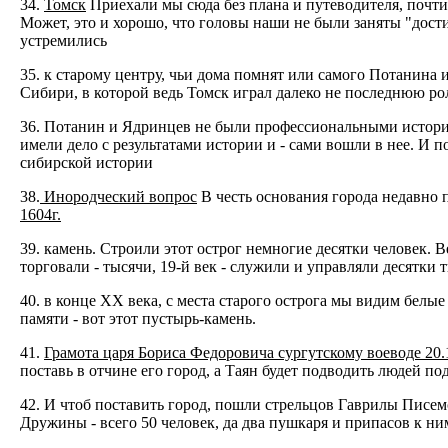
34.
Томск
Приехали мы сюда без плана и путеводителя, почти
Может, это и хорошо, что головы наши не были заняты "дос
устремились
35. к старому центру, чьи дома помнят или самого Потанина 
Сибири, в которой ведь Томск играл далеко не последнюю ро
36. Потанин и Ядринцев не были профессиональными историк
имели дело с результатами истории и - сами вошли в нее. И 
сибирской истории
38.
Инородческий вопрос
В честь основания города недавно п
1604г.
39. камень. Строили этот острог немногие десятки человек. В
торговали - тысячи, 19-й век - служили и управляли десятки т
40. в конце ХХ века, с места старого острога мы видим белы
памяти - вот этот пустырь-камень.
41.
Грамота царя Бориса Федоровича сургутскому воеводе 20.
поставь в отчине его город, а Таян будет подводить людей п
42. И чтоб поставить город, пошли стрельцов Гаврилы Писем
Дружины - всего 50 человек, да два пушкаря и припасов к ним