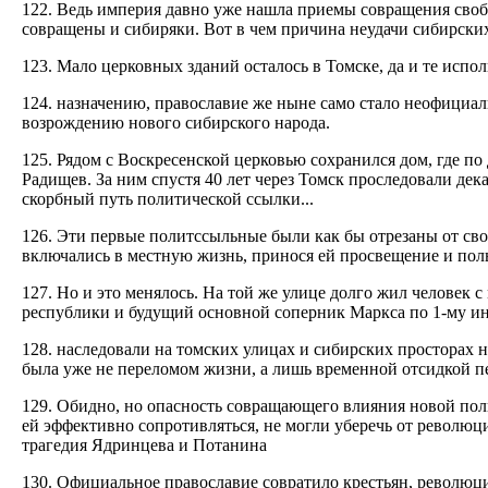
122. Ведь империя давно уже нашла приемы совращения свобо
совращены и сибиряки. Вот в чем причина неудачи сибирских
123. Мало церковных зданий осталось в Томске, да и те испол
124. назначению, православие же ныне само стало неофициальн
возрождению нового сибирского народа.
125. Рядом с Воскресенской церковью сохранился дом, где п
Радищев. За ним спустя 40 лет через Томск проследовали дек
скорбный путь политической ссылки...
126. Эти первые политссыльные были как бы отрезаны от св
включались в местную жизнь, принося ей просвещение и поль
127. Но и это менялось. На той же улице долго жил челове
республики и будущий основной соперник Маркса по 1-му ин
128. наследовали на томских улицах и сибирских просторах 
была уже не переломом жизни, а лишь временной отсидкой 
129. Обидно, но опасность совращающего влияния новой поли
ей эффективно сопротивляться, не могли уберечь от револю
трагедия Ядринцева и Потанина
130. Официальное православие совратило крестьян, революц