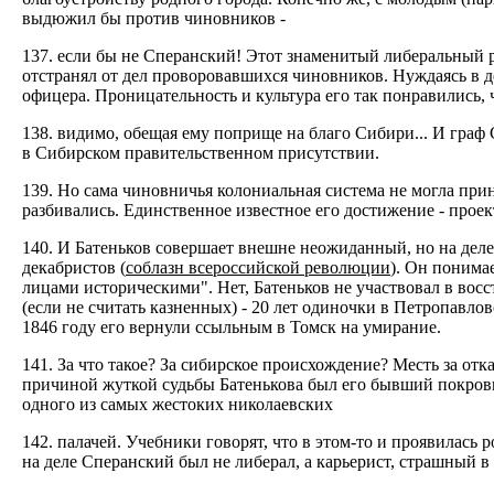
выдюжил бы против чиновников -
137. если бы не Сперанский! Этот знаменитый либеральный
отстранял от дел проворовавшихся чиновников. Нуждаясь в 
офицера. Проницательность и культура его так понравились, 
138. видимо, обещая ему поприще на благо Сибири... И граф
в Сибирском правительственном присутствии.
139. Но сама чиновничья колониальная система не могла прин
разбивались. Единственное известное его достижение - прое
140. И Батеньков совершает внешне неожиданный, но на деле
декабристов (
соблазн всероссийской революции
). Он понима
лицами историческими". Нет, Батеньков не участвовал в вос
(если не считать казненных) - 20 лет одиночки в Петропавлов
1846 году его вернули ссыльным в Томск на умирание.
141. За что такое? За сибирское происхождение? Месть за отк
причиной жуткой судьбы Батенькова был его бывший покрови
одного из самых жестоких николаевских
142. палачей. Учебники говорят, что в этом-то и проявилась 
на деле Сперанский был не либерал, а карьерист, страшный в