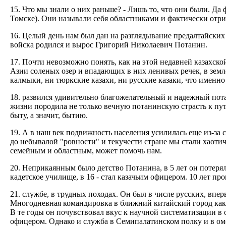
15. Что мы знали о них раньше? - Лишь то, что они были. Да
Томске). Они называли себя областниками и фактически отр
16. Целый день нам был дан на разглядывание предалтайских
войска родился и вырос Григорий Николаевич Потанин.
17. Почти невозможно понять, как на этой недавней казахск
Азии соленых озер и впадающих в них ленивых речек, в земл
калмыки, ни тюркские казахи, ни русские казаки, что именно
18. развился удивительно благожелательный и надежный пота
жизни породила не только вечную потанинскую страсть к пут
быту, а значит, бытию.
19. А в наш век подвижность населения усилилась еще из-з
до небывалой "ровности" и текучести стране мы стали хаоти
семейным и областным, может помочь нам.
20. Неприкаянным было детство Потанина, в 5 лет он потерял
кадетское училище, в 16 - стал казачьим офицером. 10 лет про
21. службе, в трудных походах. Он был в числе русских, в
Многодневная командировка в ближний китайский город как
В те годы он почувствовал вкус к научной систематизации в 
офицером. Однако и служба в Семипалатинском полку и в омс