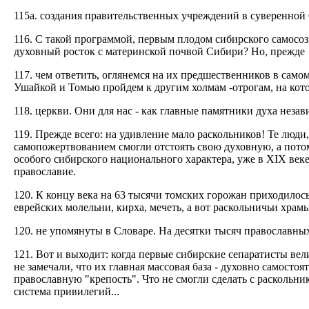
115а. создания правительственных учреждений в суверенной
116. С такой программой, первым плодом сибирского самосоз
духовный росток с материнской почвой Сибири? Но, прежде
117. чем ответить, оглянемся на их предшественников в сам
Ушайкой и Томью пройдем к другим холмам -отрогам, на кото
118. церкви. Они для нас - как главные памятники духа неза
119. Прежде всего: на удивление мало раскольников! Те люди
самопожертвованием смогли отстоять свою духовную, а пото
особого сибирского национального характера, уже в XIX веке
православие.
120. К концу века на 63 тысячи томских горожан приходилось
еврейских молельни, кирха, мечеть, а вот раскольничьи хра
120. не упомянуты в Словаре. На десятки тысяч православны
121. Вот и выходит: когда первые сибирские сепаратисты ве
не замечали, что их главная массовая база - духовно самосто
православную "крепость". Что не смогли сделать с раскольни
система привилегий...