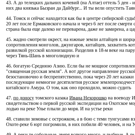
43. А до телецких дальних кочевий (на Алтае) оттель 5 ден - 
них два князька Бызран да Дайбург... И ты вели опустить Таян
44. Томск и сейчас находится как бы в центре сибирской суд
20 лет после Ермаковского начала и через 6 лет после смерт
страна была еще далеко не переварена, даже не замирена, а ц
45. жадно смотрели окрест, на южные земли алтайцев и шорцев
сопротивления монголов, джунгаров, китайцев, захватить кот
развилкой русской колонизации. Разделив в 18-м веке на па
через Тянь-Шань в многолюдную и
46. богатую Среднюю Азию. Если бы не мощное сопротивлени
"священная русская земля". А вот другое направление русско
безостановочно и беспрепятственно, пока через 20 лет казаки 
последующие немногие десятилетия русское землепроходчест
китайского Амура. О том, как оно проходило, можно судить
47.
по доносу
томского казака
Ивана Нехорошко
на воеводу И
свидетельством о первой русской экспедиции на Охотское море
лодью на реке Улье плыли до моря. И на устье реки
48. ставили зимовье с острожком, а в бою с теми тунгусами в
Охоте-реке 6 юрт погромили, в них побили 40 человек, и на У
49. А реки те собольные, зверя всякого много, и рыбные. А ры