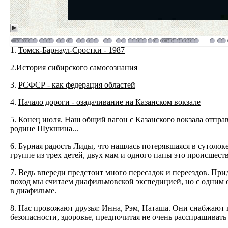
1.
Томск-Барнаул-Сростки - 1987
2.
История сибирского самосознания
3.
РСФСР - как федерация областей
4.
Начало дороги - озадачивание на Казанском вокзале
5. Конец июля. Наш общий вагон с Казанского вокзала отправ
родине Шукшина...
6. Бурная радость Лиды, что нашлась потерявшаяся в сутоло
группе из трех детей, двух мам и одного папы это происшес
7. Ведь впереди предстоит много пересадок и переездов. Прид
поход мы считаем диафильмовской экспедицией, но с одним от
в диафильме.
8. Нас провожают друзья: Инна, Рэм, Наташа. Они снабжают 
безопасности, здоровье, предпочитая не очень расспрашивать 