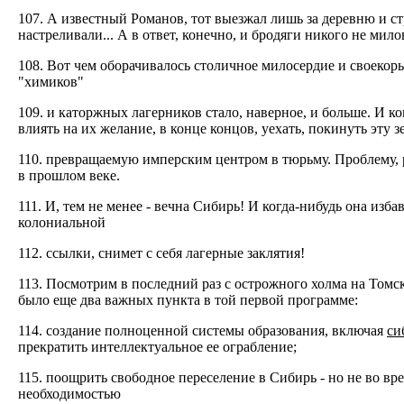
107. А известный Романов, тот выезжал лишь за деревню и ст
настреливали... А в ответ, конечно, и бродяги никого не милов
108. Вот чем оборачивалось столичное милосердие и своекор
"химиков"
109. и каторжных лагерников стало, наверное, и больше. И к
влиять на их желание, в конце концов, уехать, покинуть эту 
110. превращаемую имперским центром в тюрьму. Проблему, 
в прошлом веке.
111. И, тем не менее - вечна Сибирь! И когда-нибудь она изба
колониальной
112. ссылки, снимет с себя лагерные заклятия!
113. Посмотрим в последний раз с острожного холма на Томск
было еще два важных пункта в той первой программе:
114. создание полноценной системы образования, включая
си
прекратить интеллектуальное ее ограбление;
115. поощрить свободное переселение в Сибирь - но не во вред
необходимостью