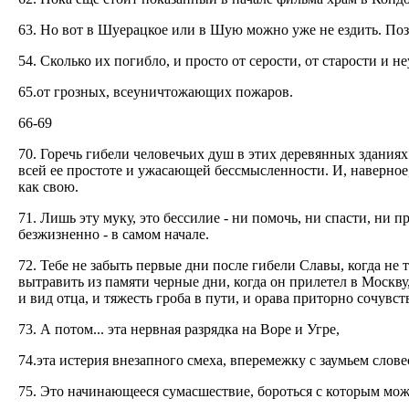
63. Но вот в Шуерацкое или в Шую можно уже не ездить. Поз
54. Сколько их погибло, и просто от серости, от старости и н
65.от грозных, всеуничтожающих пожаров.
66-69
70. Горечь гибели человечьих душ в этих деревянных зданиях
всей ее простоте и ужасающей бессмысленности. И, наверное
как свою.
71. Лишь эту муку, это бессилие - ни помочь, ни спасти, ни п
безжизненно - в самом начале.
72. Тебе не забыть первые дни после гибели Славы, когда не 
вытравить из памяти черные дни, когда он прилетел в Москву,
и вид отца, и тяжесть гроба в пути, и орава приторно сочувс
73. А потом... эта нервная разрядка на Воре и Угре,
74.эта истерия внезапного смеха, вперемежку с заумьем слов
75. Это начинающееся сумасшествие, бороться с которым мож