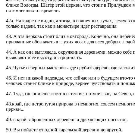
ближе Вологды. Шатер этой церкви, что стоит в Прилуцком м
потемневших от времени.
42а. На кадре не видно, а тогда, в солнечных лучах, лемех вз
только издали, так как в монастыре идет реставрация.
43. А эта церковь стоит близ Новгорода. Конечно, она перенес
призванные обозначать в глухих лесах для всех добрых людей
44. А как она выглядела, окруженная деревьями, можно себе п
выявляют и ее высоту, и стройность.
45. Чутье северных мастеров - где срубить дерево, где залож
46. И нет никакой надежды, что сейчас или в будущем кто-то
человек станет ближе к природе, вернее чувствовать и понима
47. Туда, где они еще стоят в естестве, потянет вас, на Север
48.край, где нетронутая природа в немногих, совсем немног
церкви...
49. в край заброшенных деревень и дряхлеющих погостов.
50. Вы пойдете от одной карельской деревни до другой,