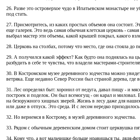
26. Разве это островерхое чудо в Ипатьевском монастыре не 
под стать.
27. Присмотритесь, из каких простых объемов она состоит. Эт
еще галерея. Это ведь самая обычная клетская церковь - самая
выбрал мастер эти объемы, какой крышей покрыл, какого взле
28. Церковь на столбах, потому что место, где она стояла до 
29. А получился какой эффект? Как будто она поднялась на цы
разбудить в себе те чувства, что владели мастерами-строителя
30. В Костромском музее деревянного зодчества можно увидет
ветряка. Еще недавно Север России был страной дерева, где в
31. Лес определял быт: хоронил от недуга, давал пищу - и мяс
построек и поделок. Он был всемогущ - он карал и миловал.
на безоружного хищных зверей. Жизнь в лесу даже для наших с
или даже в отпуск. Это среда. И с лесом нередко приходилос
32. Но вернемся в Кострому, в музей деревянного зодчества.
33. Рядом с обычным деревенским домом стоит церквушка пят
34. Кому что, а вот мальчишке больше нравишься ты, дядя-ф