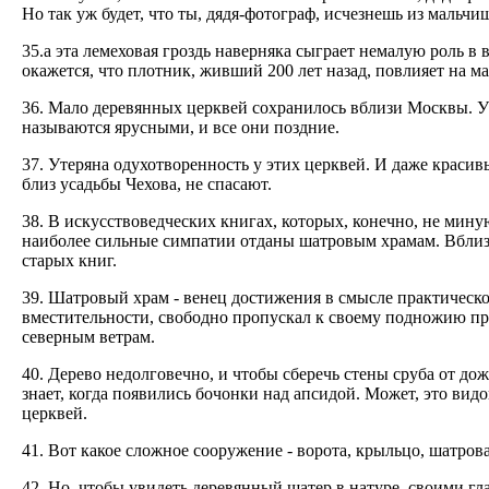
Но так уж будет, что ты, дядя-фотограф, исчезнешь из мальчи
35.а эта лемеховая гроздь наверняка сыграет немалую роль в 
окажется, что плотник, живший 200 лет назад, повлияет на 
36. Мало деревянных церквей сохранилось вблизи Москвы. У 
называются ярусными, и все они поздние.
37. Утеряна одухотворенность у этих церквей. И даже красив
близ усадьбы Чехова, не спасают.
38. В искусствоведческих книгах, которых, конечно, не мину
наиболее сильные симпатии отданы шатровым храмам. Вблизи
старых книг.
39. Шатровый храм - венец достижения в смысле практическо
вместительности, свободно пропускал к своему подножию пр
северным ветрам.
40. Дерево недолговечно, и чтобы сберечь стены сруба от до
знает, когда появились бочонки над апсидой. Может, это в
церквей.
41. Вот какое сложное сооружение - ворота, крыльцо, шатрова
42. Но, чтобы увидеть деревянный шатер в натуре, своими гла