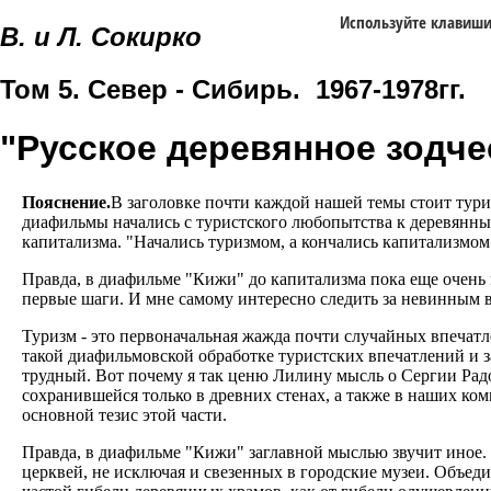
Используйте клавиш
В. и Л. Сокирко
Том 5. Север - Сибирь. 1967-1978гг.
"Русское деревянное зодче
Пояснение.
В заголовке почти каждой нашей темы стоит тури
диафильмы начались с туристского любопытства к деревянным
капитализма. "Начались туризмом, а кончались капитализмом
Правда, в диафильме "Кижи" до капитализма пока еще очень
первые шаги. И мне самому интересно следить за невинным в
Туризм - это первоначальная жажда почти случайных впечатл
такой диафильмовской обработке туристских впечатлений и 
трудный. Вот почему я так ценю Лилину мысль о Сергии Рад
сохранившейся только в древних стенах, а также в наших ко
основной тезис этой части.
Правда, в диафильме "Кижи" заглавной мыслью звучит иное.
церквей, не исключая и свезенных в городские музеи. Объеди