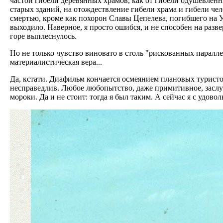
частой гибели деревянных храмов, как от гибели одушевлен
старых зданий, на отождествление гибели храма и гибели чел
смертью, кроме как похорон Славы Цепелева, погибшего на У
выходило. Наверное, я просто ошибся, и не способен на разве
горе выплеснулось.
Но не только чувство виновато в столь "рискованных паралле
материалистическая вера...
Да, кстати. Диафильм кончается осмеянием плановых туристо
несправедлив. Любое любопытство, даже примитивное, заслу
мороки. Да и не стоит: тогда я был таким. А сейчас я с удов