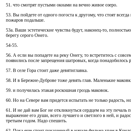
51. что смотрят пустыми окнами на вечно живое озеро.
53. Вы пойдете от одного погоста к другому, что стоят всегд
пожаров подальше.
53а. Ваши эстетические чувства будут, наконец-то, полность
берегу серого Онего.
54-55.
56. А если вы попадете на реку Онегу, то встретитесь с сов
появились после запрещения шатровых, когда понадобилось ра
57. В селе Гора стоит даже девятиглавка.
58. И в Бережне-Дуброве тоже девять глав. Маленькие маковки
59. и получилась этакая роскошная гроздь маковок.
60. Но на Севере вам придется испытать не только радость, н
61. И не дай вам Бог не откликнуться сердцем на эту печаль 
выражение его души, всего лучшего и светлого в ней, и радос
третьим годом. Надо спешить.
62. Пока еще стоит показанный в начале фильма храм в Кондо