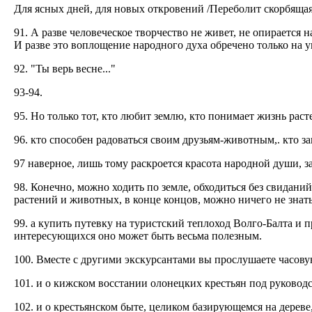
Для ясных дней, для новых откровений /Переболит скорбящая
91. А разве человеческое творчество не живет, не опирается н
И разве это воплощение народного духа обречено только на 
92. "Ты верь весне..."
93-94.
95. Но только тот, кто любит землю, кто понимает жизнь расте
96. кто способен радоваться своим друзьям-животным,. кто за
97 наверное, лишь тому раскроется красота народной души, 
98. Конечно, можно ходить по земле, обходиться без свиданий
растений и животных, в конце концов, можно ничего не знать 
99. а купить путевку на туристский теплоход Волго-Балта и п
интересующихся оно может быть весьма полезным.
100. Вместе с другими экскурсантами вы прослушаете часов
101. и о кижском восстании олонецких крестьян под руковод
102. и о крестьянском быте, целиком базирующемся на дерев