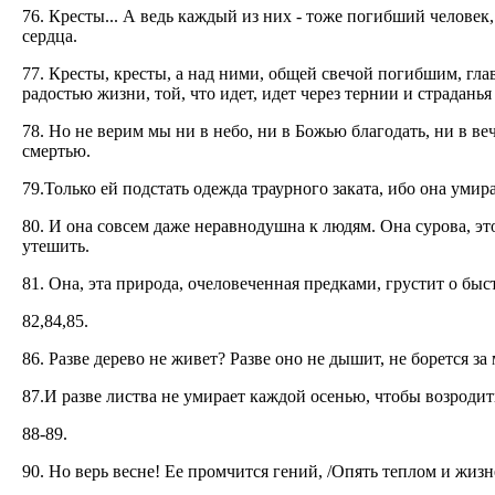
76. Кресты... А ведь каждый из них - тоже погибший человек
сердца.
77. Кресты, кресты, а над ними, общей свечой погибшим, гла
радостью жизни, той, что идет, идет через тернии и страданья 
78. Но не верим мы ни в небо, ни в Божью благодать, ни в в
смертью.
79.Только ей подстать одежда траурного заката, ибо она умир
80. И она совсем даже неравнодушна к людям. Она сурова, эт
утешить.
81. Она, эта природа, очеловеченная предками, грустит о бы
82,84,85.
86. Разве дерево не живет? Разве оно не дышит, не борется за 
87.И разве листва не умирает каждой осенью, чтобы возродит
88-89.
90. Но верь весне! Ее промчится гений, /Опять теплом и жиз