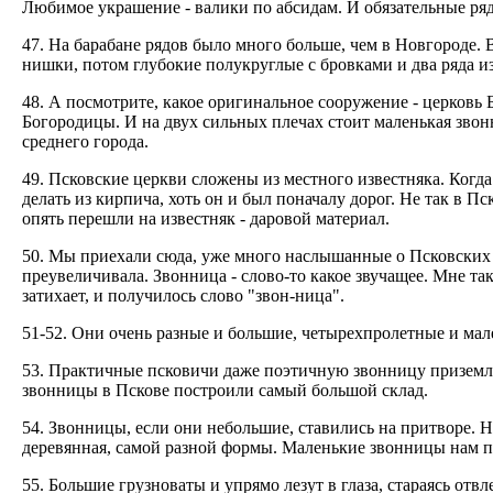
Любимое украшение - валики по абсидам. И обязательные ря
47. На барабане рядов было много больше, чем в Новгороде.
нишки, потом глубокие полукруглые с бровками и два ряда и
48. А посмотрите, какое оригинальное сооружение - церковь
Богородицы. И на двух сильных плечах стоит маленькая зво
среднего города.
49. Псковские церкви сложены из местного известняка. Когда
делать из кирпича, хоть он и был поначалу дорог. Не так в П
опять перешли на известняк - даровой материал.
50. Мы приехали сюда, уже много наслышанные о Псковских 
преувеличивала. Звонница - слово-то какое звучащее. Мне так
затихает, и получилось слово "звон-ница".
51-52. Они очень разные и большие, четырехпролетные и мал
53. Практичные псковичи даже поэтичную звонницу приземли
звонницы в Пскове построили самый большой склад.
54. Звонницы, если они небольшие, ставились на притворе. 
деревянная, самой разной формы. Маленькие звонницы нам п
55. Большие грузноваты и упрямо лезут в глаза, стараясь отв