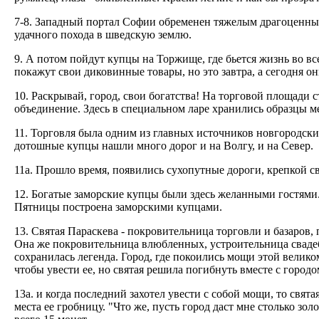
7-8. Западный портал Софии обременен тяжелым драгоценны
удачного похода в шведскую землю.
9. А потом пойдут купцы на Торжище, где бьется жизнь во в
покажут свои диковинные товары, но это завтра, а сегодня они
10. Раскрывай, город, свои богатства! На торговой площади
объединение. Здесь в специальном ларе хранились образцы ме
11. Торговля была одним из главных источников новгородских
дотошные купцы нашли много дорог и на Волгу, и на Север.
11а. Прошло время, появились сухопутные дороги, крепкой св
12. Богатые заморские купцы были здесь желанными гостями
Пятницы построена заморскими купцами.
13. Святая Параскева - покровительница торговли и базаров,
Она же покровительница влюбленных, устроительница свадеб.
сохранилась легенда. Город, где покоились мощи этой велик
чтобы увести ее, но святая решила погибнуть вместе с городо
13а. и когда последний захотел увести с собой мощи, то свята
места ее гробницу. "Что же, пусть город даст мне столько золо