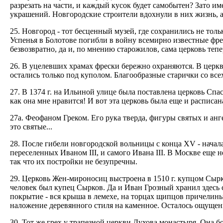
разрезать на части, и каждый кусок будет самобытен? Зато и
украшений. Новгородские строители вдохнули в них жизнь, а
25. Новгород - тот бесценный музей, где сохранились не тол
Успенья в Болотове погибли в войну всемирно известные фр
безвозвратно, да и, по мнению старожилов, сама церковь тепер
26. В уцелевших храмах фрески бережно охраняются. В церкв
остались только под куполом. Благообразные старички со всех
27. В 1374 г. на Ильиной улице была поставлена церковь Спа
как она мне нравится! И вот эта церковь была еще и расписан
27а. Феофаном Греком. Его рука тверда, фигуры святых и ан
это святые...
28. После гибели новгородской вольницы с конца XV - начала
переселенных Иваном III, и самого Ивана III. В Москве еще 
так что их постройки не безупречны.
29. Церковь Жен-мироносиц выстроена в 1510 г. купцом Сырк
человек был купец Сырков. Да и Иван Грозный хранил здесь 
покрытие - вся крыша в лемехе, на торцах щипцов причелины,
наложение деревянного стиля на каменное. Осталось ощущени
30. Тот же грех у трапезной церкви Духова монастыря. Она