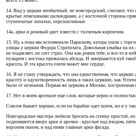
всего 15 монет.
14. Вид у церкви необычный, не новгородский, считают, что
крытые лемеховыми цилиндрами, а с восточной стороны прям
ступенчатые лопатки, перспективные
14а. арки и розовый цвет извести с толченым кирпичом.
15. Ну, а пока мы вспоминали Параскеву, купцы ушли с торго
улицы у церкви Федора Стратилата. Довольная улыбка на их л
не подавляет, не сеет страх. Она как ровня тебе, и все-то в
пузырем с востока прижалась абсида. И завершается куб тако
красота. И эта красота елеем мажет мне сердце.
16. Я не стану утверждать, что она единственная, что церкви
красоту и одухотворенность лишь в таких церквях, как Усп
были от незнания. Первая же церковь в Москве, построенная
17. Нет в моем арсенале еще слов, которые верно и полность
Совсем бывает хорошо, если на барабан одет шлем, но и у так
Новгородские мастера любили бросить на стенку простой, но
поднимаются вверх арки и арочки - круглые над входом, пяти
верхним окном, и над ними главные арки фасада.