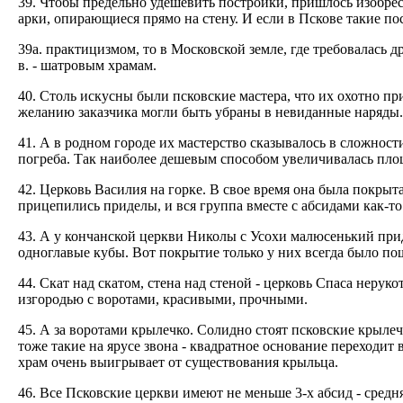
39. Чтобы предельно удешевить постройки, пришлось изобрес
арки, опирающиеся прямо на стену. И если в Пскове такие 
39а. практицизмом, то в Московской земле, где требовалась 
в. - шатровым храмам.
40. Столь искусны были псковские мастера, что их охотно пр
желанию заказчика могли быть убраны в невиданные наряды.
41. А в родном городе их мастерство сказывалось в сложност
погреба. Так наиболее дешевым способом увеличивалась площа
42. Церковь Василия на горке. В свое время она была покрыт
прицепились приделы, и вся группа вместе с абсидами как-то
43. А у кончанской церкви Николы с Усохи малюсенький при
одноглавые кубы. Вот покрытие только у них всегда было п
44. Скат над скатом, стена над стеной - церковь Спаса неру
изгородью с воротами, красивыми, прочными.
45. А за воротами крылечко. Солидно стоят псковские крылеч
тоже такие на ярусе звона - квадратное основание переходит 
храм очень выигрывает от существования крыльца.
46. Все Псковские церкви имеют не меньше 3-х абсид - сред