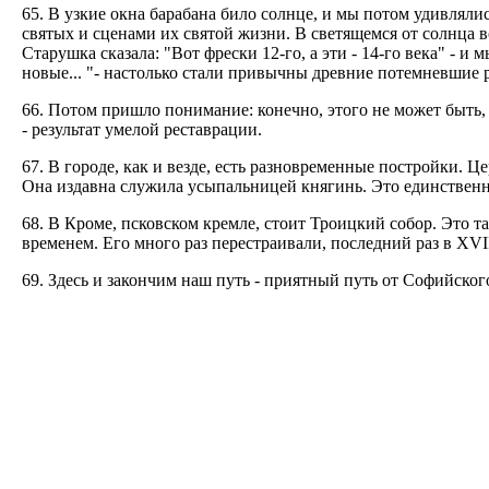
65. В узкие окна барабана било солнце, и мы потом удивляли
святых и сценами их святой жизни. В светящемся от солнца 
Старушка сказала: "Вот фрески 12-го, а эти - 14-го века" - и 
новые... "- настолько стали привычны древние потемневшие 
66. Потом пришло понимание: конечно, этого не может быть, 
- результат умелой реставрации.
67. В городе, как и везде, есть разновременные постройки. Ц
Она издавна служила усыпальницей княгинь. Это единственн
68. В Кроме, псковском кремле, стоит Троицкий собор. Это т
временем. Его много раз перестраивали, последний раз в XVII
69. Здесь и закончим наш путь - приятный путь от Софийског