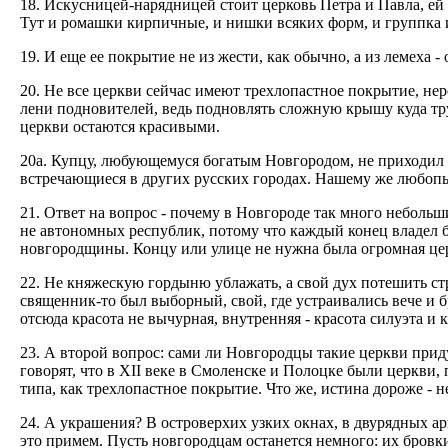
18. Искусницей-нарядницей стоит церковь Петра и Павла, ей м
Тут и ромашки кирпичные, и нишки всяких форм, и группка и
19. И еще ее покрытие не из жести, как обычно, а из лемеха
20. Не все церкви сейчас имеют трехлопастное покрытие, нере
лени подновителей, ведь подновлять сложную крышу куда тру
церкви остаются красивыми.
20а. Купцу, любующемуся богатым Новгородом, не приходил в
встречающиеся в других русских городах. Нашему же любопыт
21. Ответ на вопрос - почему в Новгороде так много небольши
не автономных республик, потому что каждый конец владел 
новгородщины. Концу или улице не нужна была огромная цер
22. Не княжескую гордыню ублажать, а свой дух потешить ст
священник-то был выборный, свой, где устраивались вече и 
отсюда красота не вычурная, внутренняя - красота силуэта и
23. А второй вопрос: сами ли Новгородцы такие церкви прид
говорят, что в XII веке в Смоленске и Полоцке были церкви
типа, как трехлопастное покрытие. Что же, истина дороже -
24. А украшения? В островерхих узких окнах, в двурядных а
это примем. Пусть новгородцам останется немного: их бровки