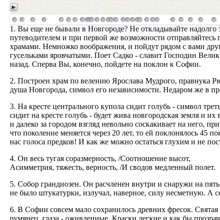
1. Вы еще не бывали в Новгороде? Не откладывайте надолго э
путеводителем и при первой же возможности отправляйтесь 
храмами. Немножко воображения, и пойдут рядом с вами други
гусельками яровчатыми. Поет Садко - славит Господин Велик
назад. Сперва Вы, конечно, пойдете на поклон к Софии.
2. Построен храм по велению Ярослава Мудрого, правнука Рю
душа Новгорода, символ его независимости. Недаром же в пр
3. На кресте центрального купола сидит голубь - символ трет
сидит на кресте голубь - будет жива новгородская земля и и
и далеко за городом взгляд невольно соскакивает на него, пр
что поколение меняется через 20 лет, то ей поклонялось 45 
нас голоса предков! И как же можно остаться глухим и не пос
4. Он весь тугая соразмерность, /Соотношение высот,
Асимметрия, тяжесть, верность, /И сводов медленный полет.
5. Собор грандиозен. Он расчленен внутри и снаружи на пят
не было штукатурки, излучал, наверное, силу несметную. А се
6. В Софии совсем мало сохранилось древних фресок. Святая
румянец, глаза - оживленные. Краски легкие и как бы прозра