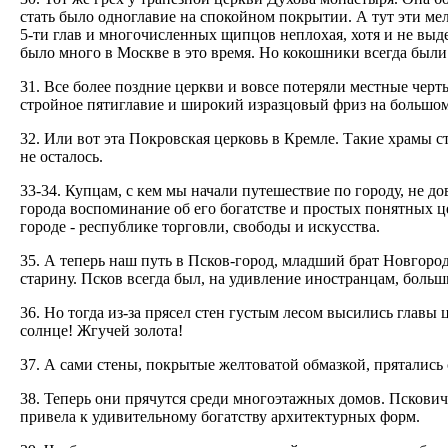
стать было одноглавие на спокойном покрытии. А тут эти мел
5-ти глав и многочисленных щипцов неплохая, хотя и не вы
было много в Москве в это время. Но кокошники всегда были
31. Все более поздние церкви и вовсе потеряли местные черты
стройное пятиглавие и широкий изразцовый фриз на большом
32. Или вот эта Покровская церковь в Кремле. Такие храмы с
не осталось.
33-34. Купцам, с кем мы начали путешествие по городу, не д
города воспоминание об его богатстве и простых понятных це
городе - республике торговли, свободы и искусства.
35. А теперь наш путь в Псков-город, младший брат Новгор
старину. Псков всегда был, на удивление иностранцам, боль
36. Но тогда из-за прясел стен густым лесом высились глав
солнце! Жгучей золота!
37. А сами стены, покрытые желтоватой обмазкой, прятались 
38. Теперь они прячутся среди многоэтажных домов. Пскови
привела к удивительному богатству архитектурных форм.