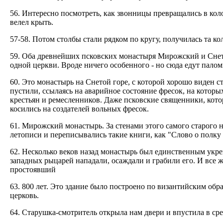
56. Интересно посмотреть, как звонницы превращались в коло
велел крыть.
57-58. Потом столбы стали рядком по кругу, получилась та ко
59. Оба древнейших псковских монастыря Мирожский и Снет
одной церкви. Вроде ничего особенного - но сюда едут пало
60. Это монастырь на Снетой горе, с которой хорошо виден
пустили, ссылаясь на аварийное состояние фресок, на которы
крестьян и ремесленников. Даже псковские священники, кот
косились на создателей вольных фресок.
61. Мирожский монастырь. За стенами этого самого старого 
летописи и переписывались такие книги, как "Слово о полку
62. Несколько веков назад монастырь был единственным укре
западных рыцарей нападали, осаждали и грабили его. И все
простоявший
63. 800 лет. Это здание было построено по византийским об
церковь.
64. Старушка-смотритель открыла нам двери и впустила в ср