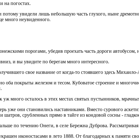
и на погостах.
и потому увидели лишь небольшую часть глухого, ныне дремотног
еще много неувиденного.
 онежскими порогами, убедив проехать часть дороги автобусом, 
вниз, и вы увидите по берегам много интересного.
получившего свое название от когда-то стоявшего здесь Михаило
, но оба покрыты железом и тесом. Кубоватое строение и многоч
.
к уж много осталось в этих местах святых пустынников, мрачны
ерь уже они становились наставниками. Вместо сурового аскети
и шатров, срубленных прямо в тайге из кондовой сосны - гладко
альше по течению Онеги, в селе Бережна Дуброва. Рассматривая 
украшен иконостасами в лето 1888. От благодарных к памяти с