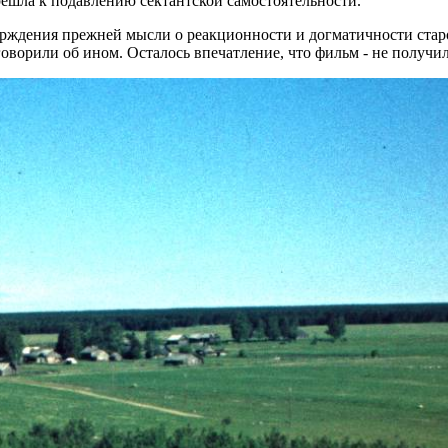
решла к подавлению сектантской самостоятельности.
верждения прежней мысли о реакционности и догматичности ста
оворили об ином. Осталось впечатление, что фильм - не получил