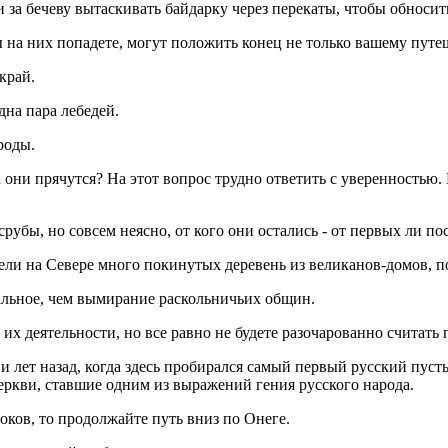
и за бечеву вытаскивать байдарку через перекаты, чтобы обносит
 вы на них попадете, могут положить конец не только вашему пут
край.
дна пара лебедей.
роды.
а они прячутся? На этот вопрос трудно ответить с уверенностью.
рубы, но совсем неясно, от кого они остались - от первых ли по
ели на Севере много покинутых деревень из великанов-домов, п
ечальное, чем вымирание раскольничьих общин.
 их деятельности, но все равно не будете разочарованно считать 
отни лет назад, когда здесь пробирался самый первый русский пу
еркви, ставшие одним из выражений гения русского народа.
оков, то продолжайте путь вниз по Онеге.