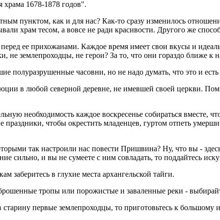
 храма 1678-1878 годов".
отным пунктом, как и для нас? Как-то сразу изменилось отношен
ывали храм тесом, а вовсе не ради красивости. Другого же спосо
перед ее прихожанами. Каждое время имеет свои вкусы и идеалы.
ики, не землепроходцы, не герои? За то, что они гораздо ближе
ьшие полуразрушенные часовни, но не надо думать, что это и ест
люции в любой северной деревне, не имевшей своей церкви. Пом
льную необходимость каждое воскресенье собираться вместе, что
 праздники, чтобы окрестить младенцев, гуртом отпеть умерших
которыми так настроили нас повести Пришвина? Ну, что вы - здес
ние сильно, и вы не сумеете с ним совладать, то поддайтесь ис
кам заберитесь в глухие места архангельской тайги.
аброшенные тропы или порожистые и заваленные реки - выбирайт
 в старину первые землепроходцы, то приготовьтесь к большому и