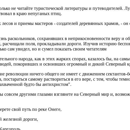
Только не читайте туристической литературы и путеводителей. Л
вовал в краю непуганых птиц.
 лесов и приемы мастеров - создателей деревянных храмов, - он 
знь раскольников, сохранявших в неприкосновенности веру и об
ья, расчищали поля, прокладывали дороги. Изучив историю бесп
ько сам увидел, но и сумел показать своим читателям
ательного народа, как в этих жарких спорах, казалось бы, на са
людей, покоривших и освоивших огромный и дикий Северный к
ие революции ничего общего не имеет с движением сектантов-бе
а, постараться самому раствориться в его вере, с тем, чтобы те
захваченной будто бы антихристом".
ы совсем другими глазами взглянете на Северный мир и, возмож
рете свой путь по реке Онеге,
й железной дороги,
 Каргополь.