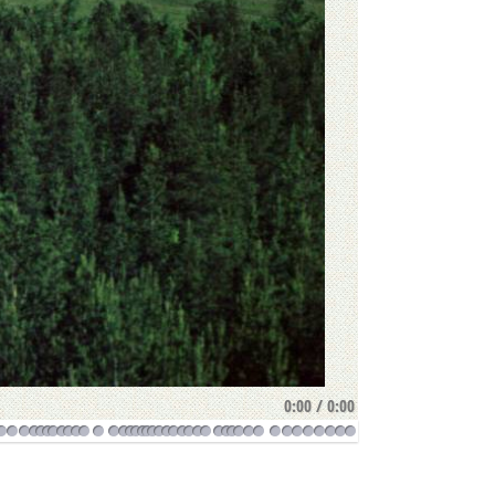
0:00
/
0:00