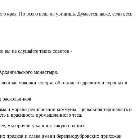
о края. Но всего ведь не увидишь. Думается, даже, если весь
но вы не слушайте таких советов -
-Архангельского монастыря.
исленные маковки говорят об отходе от древних и суровых в
х раскольников.
зма и морали религиозной коммуны - церковная терпимость и
сть и красивость промышленного теса.
ее, мы прочли у карниза такую надпись:
воих предков и славе имени бережнодубровских прихожан