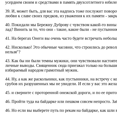
усердием своим и средствами в память двухсотлетнего юбилея
39. И, может быть, для вас эта надпись тоже послужит повор
любви к славе своих предков, из уважения к их памяти - закр
40. Покидали мы Бережну Дуброву с чувством какой-то вины 
лад? Винить за то, что они - такие, какие были - не пустынн
41. На берегах Онеги вы очень часто будете встречать небол
42. Нисколько! Это обычные часовни, что строились до рево
нельзя"?
43. Как бы ни были темны мужики, они чувствовали настояте
личные выводы. Священник сюда приезжал только на большие
избираемый народом грамотный мужик.
44. Ну, а как же раскольники, как пустынники, на встречу с 
срубов их разрушенных мы не увидели. И если у вас это жела
45. и сверните с проторенной онежской дороги, и по ее прито
46. Пройти туда на байдарке или пешком совсем непросто. З
46. Но если вы выберете путь по рекам на байдарке, как шли