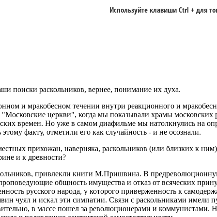
Используйте клавиши
Ctrl +
для то
и поиски раскольников, вернее, понимание их духа.
ионном и мракобесном течении внутри реакционного и мракобесн
ме "Московские церкви", когда мы показывали храмы московских
вских времен. Но уже в самом диафильме мы натолкнулись на о
тому факту, отметили его как случайность - и не осознали.
естных прихожан, наверняка, раскольников (или близких к ним)
рине и к древности?
скольников, привлекли книги М.Пришвина. В предреволюционную
 проповедующие общность имущества и отказ от всяческих прину
нность русского народа, у которого приверженность к самодерж
ин чуял и искал эти симпатии. Связи с раскольниками имели пу
ительно, в массе пошел за революционерами и коммунистами. Но в