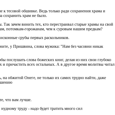
ие к тесовой обшивке. Ведь только ради сохранения храма и
ба сохранить храм не было.
 Так зачем винить тех, кто перестраивал старые храмы на свой
 к нам, потомкам-горожанам, чем к суровым нашим предкам?
ь исконные срубы первых раскольников.
ните, у Пришвина, слова мужика: "Нам без часовни никак
бы послушать слова божеских книг, делая из них свои глубоко
 и причастить всех остальных. А в другое время молитвы читал
ь, на обжитой Онеге, не только их самих трудно найти, даже
кушению
е, что вам лучше.
 нудному труду - надо будет тратить много сил