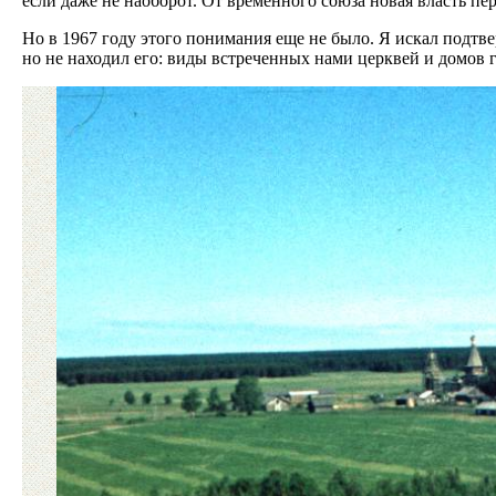
если даже не наоборот. От временного союза новая власть пе
Но в 1967 году этого понимания еще не было. Я искал подт
но не находил его: виды встреченных нами церквей и домов г