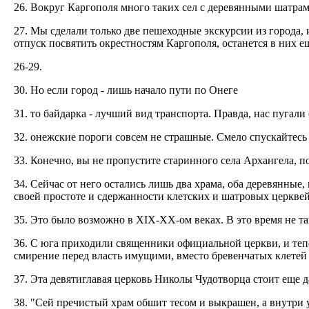
26. Вокруг Каргополя много таких сел с деревянными шатрам
27. Мы сделали только две пешеходные экскурсии из города, 
отпуск посвятить окрестностям Каргополя, останется в них 
26-29.
30. Но если город - лишь начало пути по Онеге
31. то байдарка - лучший вид транспорта. Правда, нас пугали
32. oнежские пороги совсем не страшные. Смело спускайтесь 
33. Конечно, вы не пропустите старинного села Архангела, 
34. Сейчас от него остались лишь два храма, оба деревянные
своей простоте и сдержанности клетских и шатровых церквей
35. Это было возможно в XIX-XX-ом веках. В это время не та
36. С юга приходили священники официальной церкви, и теп
смирение перед власть имущими, вместо бревенчатых клетей 
37. Эта девятиглавая церковь Николы Чудотворца стоит еще д
38. "Сей пречистый храм обшит тесом и выкрашен, а внутри 