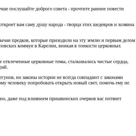
учше послушайте доброго совета - прочтите ранние повести
откроет вам саму душу народа - творца этих шедевров и хозяина
ычаи предков, которые приходили на эту землю и первым делом
оповских коммун в Карелии, вникая в тонкости церковных
мые отвлеченные церковные темы, сталкивались чистые сердца,
рай.
гунов, но законы истории не всегда совпадают с законами
мному человеку попробовать открыть новый свет, помочь ему не
но, даже под влиянием пришвинских очерков вас потянет