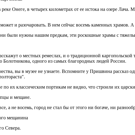
 реке Онеге, в четырех километрах от ее истока на озере Лача. М
 может и разочаровать. В нем сейчас восемь каменных храмов. А
 - они были нужны нашим предкам, эти роскошные храмы с тяже
 расскажут о местных ремеслах, и о традиционной каргопольской
го Болотникова, одного из самых благородных людей России.
чества, вы в музее не узнаете. Вспомните у Пришвина рассказ од
полтораста".
ве по их классическим портикам не видно, что строили их царск
упцы и мещане.
все, а не восемь, город не стал бы от этого ни богаче, ни разноо
лого мещанина
го Севера.