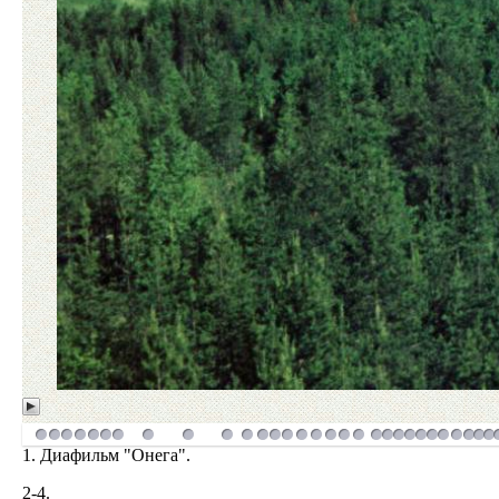
1. Диафильм "Онега".
2-4.