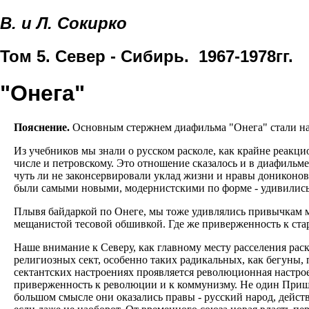
В. и Л. Сокирко
Том 5. Север - Сибирь. 1967-1978гг.
"Онега"
Пояснение.
Основным стержнем диафильма "Онега" стали наш
Из учебников мы знали о русском расколе, как крайне реакц
числе и петровскому. Это отношение сказалось и в диафиль
чуть ли не законсервировали уклад жизни и нравы дониконо
были самыми новыми, модернистскими по форме - удивились э
Плывя байдаркой по Онеге, мы тоже удивлялись привычкам м
мещанистой тесовой обшивкой. Где же приверженность к ста
Наше внимание к Северу, как главному месту расселения ра
религиозных сект, особенно таких радикальных, как бегуны,
сектантских настроениях проявляется революционная настрое
приверженность к революции и к коммунизму. Не один Пришв
большом смысле они оказались правы - русский народ, действ