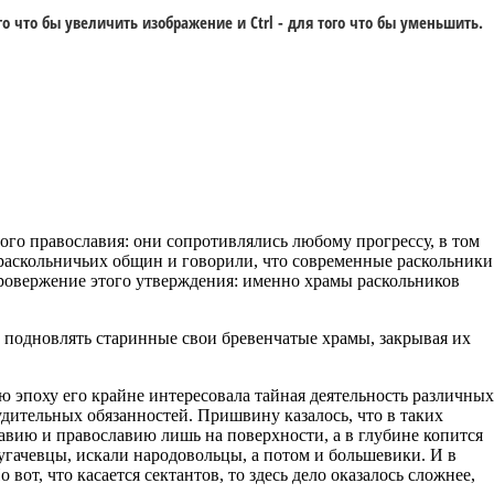
го что бы увеличить изображение и
Ctrl -
для того что бы уменьшить.
ого православия: они сопротивлялись любому прогрессу, в том
 раскольничьих общин и говорили, что современные раскольники
провержение этого утверждения: именно храмы раскольников
 подновлять старинные свои бревенчатые храмы, закрывая их
 эпоху его крайне интересовала тайная деятельность различных
дительных обязанностей. Пришвину казалось, что в таких
авию и православию лишь на поверхности, а в глубине копится
гачевцы, искали народовольцы, а потом и большевики. И в
от, что касается сектантов, то здесь дело оказалось сложнее,