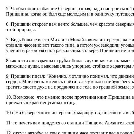
5. Чтобы понять обаяние Северного края, надо настроиться. 
Пришвина, когда он был еще молодым и в одиночку путешест
6. Пришвин откроет вам нечто большее, чем красота северных
этой природы.
7. Ведь больше всего Михаила Михайловича интересовала жи
ставили часовню вот такого типа, а потом уж заводили угод
учений и разбирая спор раскольников о вере, Пришвин не тол
8.как в этих невзрачных срубах билась духовная жизнь замеч
мятежные души, выковывались упорные, стойкие характеры 
9. Пришвин писал: "Конечно, я отлично понимал, что движен
сердца. Мне очень хотелось найти в лесу какого-нибудь бегун
тратить своего духа на продвижение тела по грешной земле, 
10. Возможно, что именно после прочтения книг Пришвина в
приехать в край непуганых птиц.
10а. На Севере много интересных маршрутов, но если вы выбе
11. то начать вам придется со станции Няндома Архангельско
12. откуда автобус за три с лишним часа доставит вас в город