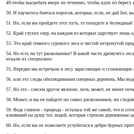
49.чтобы выгребать вверх по течению, чтобы идти по берегу 
50. И научитесь бояться порогов, которые, если, не дай Бог,
51. Но, если вы пройдете этот путь, то попадете в безлюдный 
52. Край глухих озер, на каждом из которых царствует лишь о
53. Это край темного сурового леса и чистой нетронутой при
54. Но есть ли тут раскольники? В какой части дремучего лес
искали их специально.
55. Нередко мы встречали в лесу зарастающие и сгнивающие с
56. или это следы обезлюдивания северных деревень. Мы вид
57. Но это - совсем другое явление, хотя, может, не менее п
58. Может, и вы не найдете ни самих раскольников, ни следов
59. Ведь главное - природа - осталась той же самой, что и с
влиявший на душу тех людей, которые строили деревянные ц
60. Но, если вы не пожелаете углубиться в дебри бурных прит