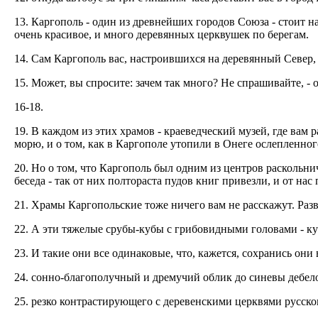
13. Каргополь - один из древнейших городов Союза - стоит на
очень красивоe, и много деревянных церквушек по берегам.
14. Сам Каргополь вас, настроившихся на деревянный Север,
15. Может, вы спросите: зачем так много? Не спрашивайте,
16-18.
19. В каждом из этих храмов - краеведческий музей, где вам
морю, и о том, как в Каргополе утопили в Онеге ослепленно
20. Но о том, что Каргополь был одним из центров раскольни
беседа - так от них полтораста пудов книг привезли, и от нас 
21. Храмы Каргопольские тоже ничего вам не расскажут. Раз
22. А эти тяжелые срубы-кубы с грибовидными головами - к
23. И такие они все одинаковые, что, кажется, сохранись они 
24. сонно-благополучный и дремучий облик до синевы дебе
25. резко контрастирующего с деревенскими церквями русско