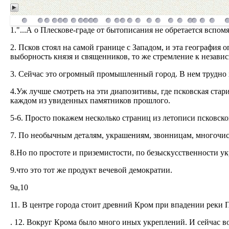
1."...А о Плескове-граде от бытописания не обретается вспо
2. Псков стоял на самой границе с Западом, и эта география 
выборность князя и священников, то же стремление к незави
3. Сейчас это огромный промышленный город. В нем трудно х
4.Уж лучше смотреть на эти диапозитивы, где псковская стар
каждом из увиденных памятников прошлого.
5-6. Просто покажем несколько страниц из летописи псковско
7. По необычным деталям, украшениям, звонницам, многочис
8.Hо по простоте и приземистости, по безыскусственности ук
9.что это тот же продукт вечевой демократии.
9a,10
11. В центре города стоит древний Кром при впадении реки 
. 12. Вокруг Крома было много иных укреплений. И сейчас 