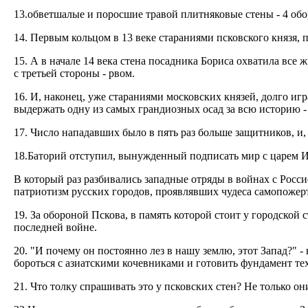
13.обветшалые и поросшие травой плитняковые стены - 4 об
14. Первым кольцом в 13 веке стараниями псковского князя,
15. А в начале 14 века стена посадника Бориса охватила вс
с третьей стороны - рвом.
16. И, наконец, уже стараниями московских князей, долго иг
выдержать одну из самых грандиозных осад за всю историю -
17. Число нападавших было в пять раз больше защитников, и,
18.Баторий отступил, вынужденный подписать мир с царем 
В который раз разбивались западные отряды в войнах с Росси
патриотизм русских городов, проявлявших чудеса самопожер
19. За обороной Пскова, в память которой стоит у городско
последней войне.
20. "И почему он постоянно лез в нашу землю, этот Запад?" - 
бороться с азиатскими кочевниками и готовить фундамент т
21. Что толку спрашивать это у псковских стен? Не только он