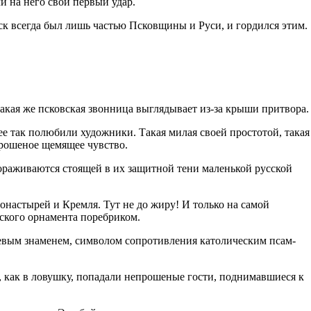
и на него свой первый удар.
рск всегда был лишь частью Псковщины и Руси, и гордился этим.
акая же псковская звонница выглядывает из-за крыши притвора.
е так полюбили художники. Такая милая своей простотой, такая
прошеное щемящее чувство.
ораживаются стоящей в их защитной тени маленькой русской
настырей и Кремля. Тут не до жиру! И только на самой
ского орнамента поребриком.
евым знаменем, символом сопротивления католическим псам-
да, как в ловушку, попадали непрошеные гости, поднимавшиеся к