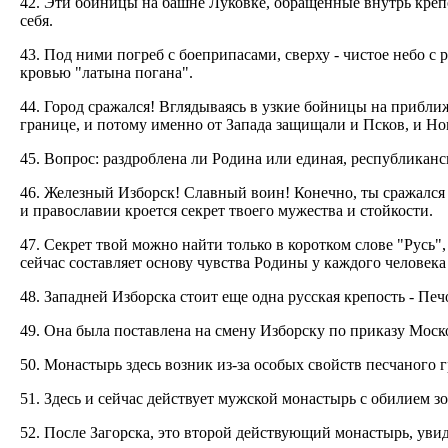
42. Эти бойницы на башне Луковке, обращенные внутрь крепос
себя.
43. Под ними погреб с боеприпасами, сверху - чистое небо с 
кровью "латына погана".
44. Город сражался! Вглядываясь в узкие бойницы на прибли
границе, и потому именно от Запада защищали и Псков, и Нов
45. Вопрос: раздроблена ли Родина или единая, республиканск
46. Железный Изборск! Славный воин! Конечно, ты сражался 
и православии кроется секрет твоего мужества и стойкости.
47. Секрет твой можно найти только в коротком слове "Русь", 
сейчас составляет основу чувства Родины у каждого человека 
48. Западней Изборска стоит еще одна русская крепость - Печ
49. Она была поставлена на смену Изборску по приказу Моск
50. Монастырь здесь возник из-за особых свойств песчаного
51. Здесь и сейчас действует мужской монастырь с обилием з
52. После Загорска, это второй действующий монастырь, уви