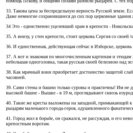
помощь Пскову, и общими силами разбили рыцарей. С тех пор 
33. Такова цена за беспредельную верность Русской земле. Е
Даже немногие сохранившиеся до сих пор церковные здания
34 Это - единственно уцелевший храм в крепости - Никольск
35. А внизу, у стен крепости, стоит церковь Сергия со своей
36. И единственная, действующая сейчас в Изборске, церков
37. А вот и знакомая по многочисленным картинам и этюдам 
небольшая одноголовка, такая русская своей белизною над з
38. Как мрачный воин приобретает достоинство защитой сла
часовней.
39. Сами стены и башни только суровы и практичны! Им не д
высокой башне - Вышке - в 19 м, проглядывают сквозь изуро
40. Такие же кресты выложены на западной, примыкающей к
рыцарям маленького города-героя, одушевленного фанатическ
41. Город жил в борьбе, он сражался, не рассуждая, и его н
крепостным воротам.