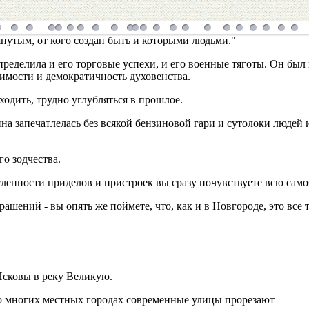
мянутым, от кого создан быть и которыми людьми."
определила и его торговые успехи, и его военные тяготы. Он был 
симости и демократичность духовенства.
одить, трудно углубляться в прошлое.
ина запечатлелась без всякой бензиновой гари и сутолоки людей
го зодчества.
ленности приделов и пристроек вы сразу почувствуете всю само
рашений - вы опять же поймете, что, как и в Новгороде, это вс
Псковы в реку Великую.
во многих местных городах современные улицы прорезают