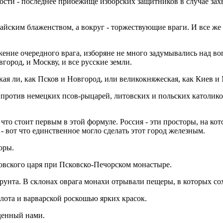
ти - последнее прибежище изборских защитников в случае захва
райским блаженством, а вокруг - торжествующие враги. И все же -
жение очередного врага, изборяне не много задумывались над в
город, и Москву, и все русские земли.
ая ли, как Псков и Новгород, или великокняжеская, как Киев и 
против немецких псов-рыцарей, литовских и польских католиков 
что стоит первым в этой формуле. Россия - эти просторы, на кот
- вот что единственное могло сделать этот город железным.
оры.
овского царя при Псковско-Печорском монастыре.
 грунта. В склонах оврага монахи отрывали пещеры, в которых
олота и варварской роскошью ярких красок.
денный нами.