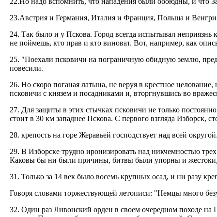
22.Но надо вспомнить, что нападения были обоюдны, и что За
23.Австрия и Германия, Италия и Франция, Польша и Венгрия
24. Так было и у Пскова. Город всегда испытывал неприязнь 
не поймешь, кто прав и кто виноват. Вот, например, как опи
25. "Поехали псковичи на пограничную обидную землю, предм
повесили.
26. Но скоро поганая латына, не веруя в крестное целование,
псковичи с князем и посадниками и, вторгнувшись во вражеск
27. Для защиты в этих стычках псковичи не только постоянно
стоит в 30 км западнее Пскова. С первого взгляда Изборск, 
28. крепость на горе Жеравьей господствует над всей округой
29. В Изборске трудно иронизировать над никчемностью трех с
Каковы бы ни были причины, битвы были упорны и жестоки, 
31. Только за 14 век было восемь крупных осад, и ни разу кре
Говоря словами торжествующей летописи: "Немцы много без
32. Один раз Ливонский орден в своем очередном походе на 