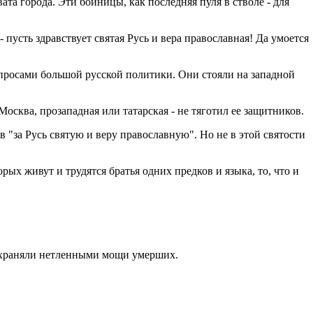
та города. Эти бойницы, как последняя пуля в стволе - для
 пусть здравствует святая Русь и вера православная! Да умоется
опросами большой русской политики. Они стояли на западной
Москва, прозападная или татарская - не тяготил ее защитников.
"за Русь святую и веру православную". Но не в этой святости
орых живут и трудятся братья одних предков и языка, то, что и
 сохраняли нетленными мощи умерших.