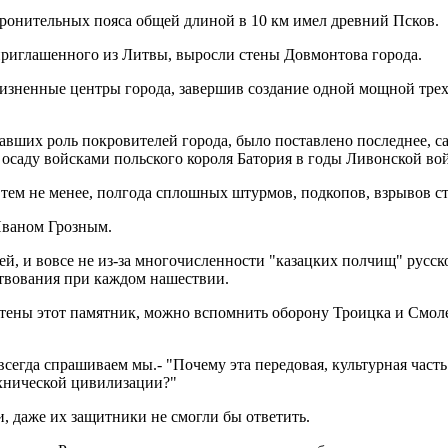
оронительных пояса общей длиной в 10 км имел древний Псков.
 приглашенного из Литвы, выросли стены Довмонтова города.
е жизненные центры города, завершив создание одной мощной тре
равших роль покровителей города, было поставлено последнее, с
 осаду войсками польского короля Батория в годы Ливонской во
 тем не менее, полгода сплошных штурмов, подкопов, взрывов с
Иваном Грозным.
ей, и вовсе не из-за многочисленности "казацких полчищ" русско
твования при каждом нашествии.
й стены этот памятник, можно вспомнить оборону Троицка и Смол
всегда спрашиваем мы.- "Почему эта передовая, культурная часть
ехнической цивилизации?"
и, даже их защитники не смогли бы ответить.