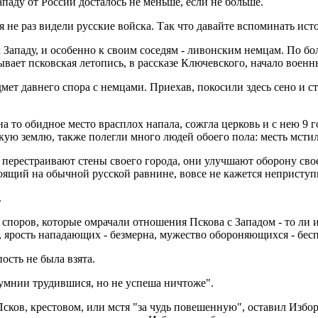
паду от России досталось не меньше, если не больше.
 не раз видели русские войска. Так что давайте вспоминать ист
к Западу, и особенно к своим соседям - ливонским немцам. По бо
сывает псковская летопись, в рассказе Ключевского, начало воен
ет давнего спора с немцами. Приехав, покосили здесь сено и с
 на то обидное место врасплох напала, сожгла церковь и с нею 9
ую землю, также полегли много людей обоего пола: месть мстил
 перестраивают стены своего города, они улучшают оборону свое
стоящий на обычной русской равнине, вовсе не кажется непристу
.
поров, которые омрачали отношения Пскова с Западом - то ли из-
ярость нападающих - безмерна, мужество обороняющихся - бесп
пость не была взята.
умнии трудившися, но не успеша ничтоже".
Псков, крестовом, или мстя "за чудь повешенную", оставил Избо