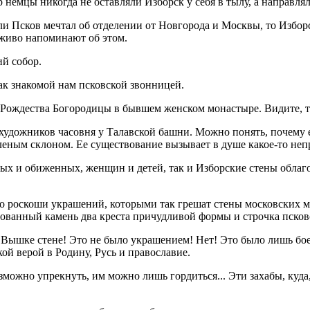
немцы никогда не оставляли Изборск у себя в тылу, а направлял
сли Псков мечтал об отделении от Новгорода и Москвы, то Избо
 живо напоминают об этом.
ий собор.
 так знакомой нам псковской звонницей.
ь Рождества Богородицы в бывшем женском монастыре. Видите, т
художников часовня у Талавской башни. Можно понять, почему е
еленым склоном. Ее существование вызывает в душе какое-то не
бых и обиженных, женщин и детей, так и Изборские стены облаг
о роскоши украшений, которыми так грешат стены московских мо
дованный камень два креста причудливой формы и строчка псков
 Вышке стене! Это не было украшением! Нет! Это было лишь бо
ой верой в Родину, Русь и православие.
евозможно упрекнуть, им можно лишь гордиться... Эти захабы, ку