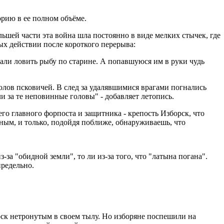
орию в ее полном объёме.
льшей части эта война шла постоянно в виде мелких стычек, где
ных действии после короткого перерыва:
тали ловить рыбу по старине. А попавшуюся им в руки чудь
 голов псковичей. В след за удалявшимися врагами погнались
и за те неповинные головы" - добавляет летопись.
го главного форпоста и защитника - крепость Изборск, что
пным, и только, подойдя поближе, обнаруживаешь, что
за "обидной земли", то ли из-за того, что "латына погана".
редельно.
рск нетронутым в своем тылу. Но изборяне поспешили на