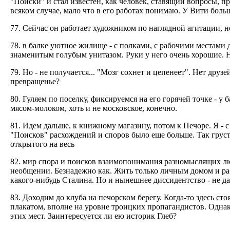
"Поиски" и стал известен, как человек, ставящий вопросы, п
всяком случае, мало что в его работах понимаю. У Вити боль
77. Сейчас он работает художником по наглядной агитации, н
78. в балке уютное жилище - с полками, с рабочими местами 
знаменитым голубым унитазом. Руки у него очень хорошие. Н
79. Но - не получается... "Мозг сохнет и цепенеет". Нет друз
превращенье?
80. Гуляем по поселку, фиксируемся на его горячей точке - у
мясом-молоком, хоть и не московское, конечно.
81. Идем дальше, к книжному магазину, потом к Печоре. Я - 
"Поисков" расхождений и споров было еще больше. Так гру
открытого на весь
82. мир спора и поисков взаимопонимания разномыслящих люд
необщении. Безнадежно как. Жить только личным домом и раб
какого-нибудь Сталина. Но и нынешнее диссидентство - не да
83. Доходим до клуба на печорском берегу. Когда-то здесь ст
плакатом, вполне на уровне троицких пропагандистов. Однако
этих мест. Заинтересуется ли ею историк Глеб?