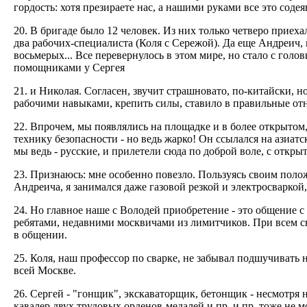
гордость: хотя презираете нас, а нашими руками все это содея
20. В бригаде было 12 человек. Из них только четверо приеха
два рабочих-специалиста (Коля с Сережой). Да еще Андреич, к
восьмерых... Все перевернулось в этом мире, но стало с голо
помощниками у Сергея
21. и Николая. Согласен, звучит страшновато, по-китайски, н
рабочими навыками, крепить силы, ставило в правильные от
22. Впрочем, мы появлялись на площадке и в более открытом,
технику безопасности - но ведь жарко! Он ссылался на азиат
мы ведь - русские, и прилетели сюда по доброй воле, с открыт
23. Признаюсь: мне особенно повезло. Пользуясь своим поло
Андреича, я занимался даже газовой резкой и электросваркой
24. Но главное наше с Володей приобретение - это общение 
ребятами, недавними москвичами из лимитчиков. При всем 
в общении.
25. Коля, наш профессор по сварке, не забывал подшучивать
всей Москве.
26. Сергей - "гонщик", экскаваторщик, бетонщик - несмотря н
кавалер двух трудовых орденов-медалей и пр. и пр.,тоже не м