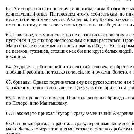
62. А испортились отношения лишь тогда, когда Казбек возна
единодушный отказ. Пытался дед что-то собирать сам, но нич
несимпатичный мне скепсис Андреича. Нет, Казбек одевался 
именно потому и оказалось столь пустым наше общение с ним
63. Наверное, я сам виноват, но не сложились отношения и
пустыням и до сих пор неспособным с ними расстаться. Пробо
Мангышлаке все друзья и готовы помочь в беде... Но эта ро
на казахов, туземцев, стоящих как бы вне круга белых людей
южанина.
64. Андреич - работающий и творческий человек, изобретате
любящий работать не только головой, но и руками. Золото, а 
65. бригады. Однако подчиняться ему как руководителю нам
характером сталинской выделки. Где уж тут говорить о смыс
66. И вот прошел наш месяц. Приехала основная бригада - ст
по Печоре, и по Мангышлаку.
67. Наконец-то приехал "бугор", сразу заменивший Андреича
68. Основная бригада заработала сразу, перенимая наше хозяй
мало. Жаль, что через три дня мы уезжали, оставляя ребятам