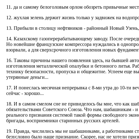
11. да и самому белоголовым орлом обозреть привычные места
12. жухлая зелень держит жизнь только у задвижек на водопр
13. Прибыли в столицу нефтяников - районный Новый Узень, 
14. Казахскому газоперерабатывающему заводу. После очере
Но новейшие французские компрессора нуждались в однопр
взорвали, а для сверхсрочного изготовления новых фундамент
16. Таковы причины нашего появления здесь, на бывшей авто
изготовления металлической опалубки и бетонного литья. Раб
технику безопасности, пропуска и общежитие. Успеем еще выс
утерянные деньги...
17. И понеслась месячная непрерывка с 8-ми утра до 10-ти веч
сейчас - хорошо...
18. И в самом смелом сне не привиделось бы мне, что как ш
обязательствами Советского Союза. Что нам, шабашникам - и 
реального признания системой такой формы свободного эконо
бригады, восприемники старинных русских артелей.
19. Правда, числились мы не шабашниками, а работниками ст
безусловно было наше признание. Скорее, нас не хотели приз