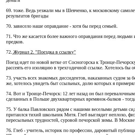
деньги
69. тоже. Ведь уезжали мы в Шевченко, к московскому самоле
результатов бригады
70. зависело наше оправдание - хотя бы перед семьей.
71. Что же касается более важного оправдания перед людьми 
предков.
72.
Журнал 2. "Поездка в ссылку"
Поезд идет по новой ветке от Сосногорска к Троице-Печорску
рассеять его изоляцию в трехгодичной ссылке. Хотелось бы о
73. участь всех знакомых диссидентов, наказанных судом за 
же, хотелось увидеть быт ссыльных, долю которых я примеряла
74. Вот и Троице-Печорск: 12 лет назад он был перевалочны
сделанных в Польше двухквартирных времянок-балков - тогда
75. У балка Павловских рядом с нашими веселыми детьми сид
притаился тихий школьник Митя. Глеб выглядит неплохо, физ
пересыльных трудностей, суровой печорской зимы. В Москве 
76. Глеб - учитель, историк по профессии, даровитый публи