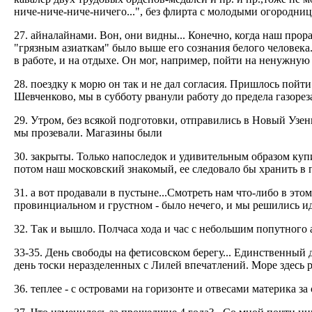
ниче-ниче-ниче-ничего...", без флирта с молодыми огородни
27. aйналайнами. Вон, они видны... Конечно, когда наш прор
"грязным азиаткам" было выше его сознания белого человека
в работе, и на отдыхе. Он мог, например, пойти на ненужну
28. поездку к морю он так и не дал согласия. Пришлось пойт
Шевченково, мы в субботу рванули работу до предела газореза
29. Утром, без всякой подготовки, отправились в Новый Узе
мы прозевали. Магазины были
30. закрыты. Только напоследок и удивительным образом куп
потом наш московский знакомый, ее следовало бы хранить в 
31. а вот продавали в пустыне...Смотреть нам что-либо в это
провинциальном и грустном - было нечего, и мы решились идт
32. Так и вышло. Полчаса хода и час с небольшим попутного
33-35. День свободы на фетисовском берегу... Единственный 
день тоски неразделенных с Лилей впечатлений. Море здесь ро
36. теплее - с островами на горизонте и отвесами материка за