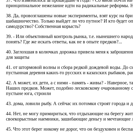
37. Что изменилось за прошедшие 4 года? - Со мной почти ни
принципиальное нежелание идти на радикальные реформы. Н
38. Да, провозглашены новые эксперименты, взят курс на бри
шабашничество. Только выйдет ли что путное? И кто будет оп
самодурство? Собственная корысть?
39. - Или объективный контроль рынка, т.е. нынешнего народа,
понять? Где же искать ответы, как не в опыте предков?...
40. Заглохшая в колючках дорожка привела меня к заброшен
для защиты
41. от штормовой волны и сбора редкой дождевой воды. До си
пустынная деревня каких-то русских и казахских рыбаков, рас
42. А может, их дети, а с ними - память - живы? - Наверное,
Наших предков. Может, подобно лесковскому очарованному ст
пустыне юга, строили
43. дома, ловили рыбу. А сейчас их потомки строят города и 
44. Нет, не могу примириться, что отдыхающие на берегу жи
своекорыстные наемники, зашибающие деньгу и мечтающие л
45. Что этот берег никому не дорог, что он бездуховен и бес