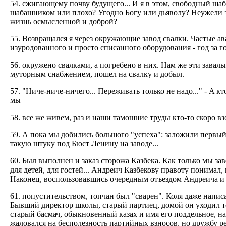
54. сжигающему почву будущего... И я в этом, свободный ш
шабашником или плохо? Угодно Богу или дьяволу? Неужели за
жизнь осмысленной и доброй?
55. Возвращался я через окружающие завод свалки. Частые ав
изуродованного и просто списанного оборудования - год за го
56. окружено свалками, а погребено в них. Нам же эти завал
муторным снабжением, пошел на свалку и добыл.
57. "Ниче-ниче-ничего... Переживать только не надо..." - A кт
мы
58. все же живем, раз и наши тамошние труды кто-то скоро взо
59. А пока мы добились большого "успеха": заложили первый
такую штуку под Бюст Ленину на заводе...
60. Был выполнен и заказ сторожа Казбека. Как только мы зав
для детей, для гостей... Андреич Казбекову правоту понимал
Наконец, воспользовавшись очередным отъездом Андреича и
61. попустительством, топчан был "сварен". Коля даже написа
Бывший директор школы, старый партиец, домой он уходил то
старый басмач, обыкновенный казах и имя его поддельное, на 
жаловался на бесполезность партийных взносов, но дружбу ре