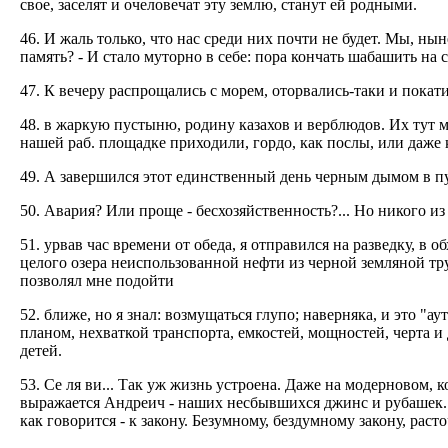
свое, заселят и очеловечат эту землю, станут ей родными.
46. И жаль только, что нас среди них почти не будет. Мы, ны
память? - И стало муторно в себе: пора кончать шабашить на с
47. К вечеру распрощались с морем, оторвались-таки и покат
48. в жаркую пустыню, родину казахов и верблюдов. Их тут м
нашей раб. площадке приходили, гордо, как послы, или даже 
49. А завершился этот единственный день черным дымом в пу
50. Авария? Или проще - бесхозяйственность?... Но никого из 
51. урвав час времени от обеда, я отправился на разведку, в 
целого озера неиспользованной нефти из черной земляной тр
позволял мне подойти
52. ближе, но я знал: возмущаться глупо; наверняка, и это 
планом, нехваткой транспорта, емкостей, мощностей, черта 
детей.
53. Се ля ви... Так уж жизнь устроена. Даже на модерновом,
выражается Андреич - наших несбывшихся джинс и рубашек. 
как говорится - к закону. Безумному, бездумному закону, ра