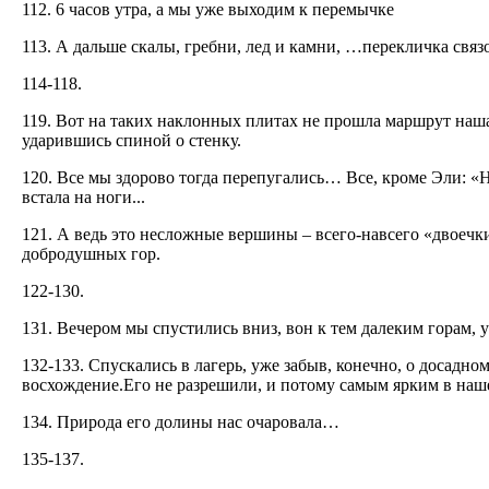
112. 6 часов утра, а мы уже выходим к перемычке
113. А дальше скалы, гребни, лед и камни, …перекличка связ
114-118.
119. Вот на таких наклонных плитах не прошла маршрут наша 
ударившись спиной о стенку.
120. Все мы здорово тогда перепугались… Все, кроме Эли: «Н
встала на ноги...
121. А ведь это несложные вершины – всего-навсего «двоечк
добродушных гор.
122-130.
131. Вечером мы спустились вниз, вон к тем далеким горам, 
132-133. Спускались в лагерь, уже забыв, конечно, о досадн
восхождение.Его не разрешили, и потому самым ярким в наш
134. Природа его долины нас очаровала…
135-137.