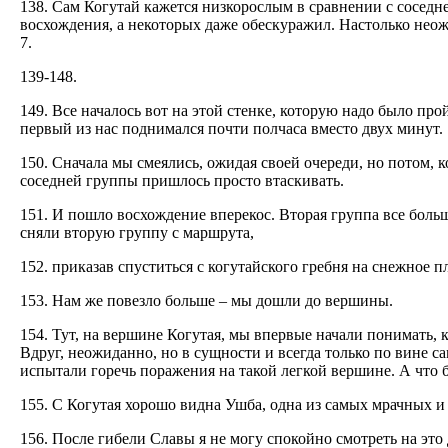
138. Сам Когутай кажется низкорослым в сравнении с соседне
восхождения, а некоторых даже обескуражил. Настолько неож
7.
139-148.
149. Все началось вот на этой стенке, которую надо было пр
первый из нас поднимался почти полчаса вместо двух минут.
150. Сначала мы смеялись, ожидая своей очереди, но потом, 
соседней группы пришлось просто втаскивать.
151. И пошло восхождение вперекос. Вторая группа все больш
сняли вторую группу с маршрута,
152. приказав спуститься с когутайского гребня на снежное п
153. Нам же повезло больше – мы дошли до вершины.
154. Тут, на вершине Когутая, мы впервые начали понимать, к
Вдруг, неожиданно, но в сущности и всегда только по вине са
испытали горечь поражения на такой легкой вершине. А что 
155. С Когутая хорошо видна Ушба, одна из самых мрачных и
156. После гибели Славы я не могу спокойно смотреть на это 