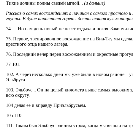
Тихие долины полны свежей мглой...
(и дальше)
Рассказ о самих восхождениях я начинал с самого простого и 
группы. В душе нарастает горечь, достигающая кульминации п
74. …Но нам день новый не несет отдыха и покоя. Закончилис
75. Первое, тренировочное восхождение на Виа-Тау мы сдела
крестного отца нашего лагеря.
76. Последний вечер перед восхождением и окрестные прог
77-101.
102. А через несколько дней мы уже были в новом районе – у
Эльбруса…
103. Эльбрус... Он на целый километр выше самых высоких з
всю округу,
104 делая ее и вправду Приэльбрусьем.
105-110.
111. Таким был Эльбрус ранним утром, когда мы вышли на т