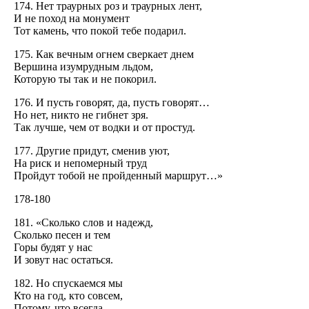
174. Нет траурных роз и траурных лент,
И не поход на монумент
Тот камень, что покой тебе подарил.
175. Как вечным огнем сверкает днем
Вершина изумрудным льдом,
Которую ты так и не покорил.
176. И пусть говорят, да, пусть говорят…
Но нет, никто не гибнет зря.
Так лучше, чем от водки и от простуд.
177. Другие придут, сменив уют,
На риск и непомерный труд
Пройдут тобой не пройденный маршрут…»
178-180
181. «Сколько слов и надежд,
Сколько песен и тем
Горы будят у нас
И зовут нас остаться.
182. Но спускаемся мы
Кто на год, кто совсем,
Потому, что всегда