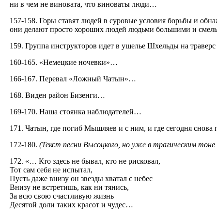
ни в чем не виновата, что виноваты люди…
157-158. Горы ставят людей в суровые условия борьбы и обна
они делают просто хороших людей людьми большими и смелыми
159. Группа инструкторов идет в ущелье Шхельды на траверс
160-165. «Немецкие ночевки»…
166-167. Перевал «Ложный Чатын»…
168. Виден район Бизенги…
169-170. Наша стоянка наблюдателей…
171. Чатын, где погиб Мышляев и с ним, и где сегодня снова 
172-180.
(Текст песни Высоцкого, но уже в трагическим тоне и
172. «… Кто здесь не бывал, кто не рисковал,
Тот сам себя не испытал,
Пусть даже внизу он звезды хватал с небес
Внизу не встретишь, как ни тянись,
За всю свою счастливую жизнь
Десятой доли таких красот и чудес…