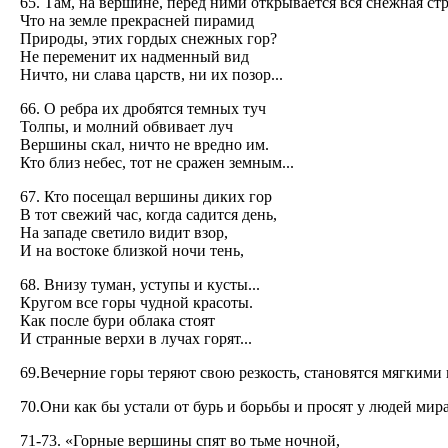
65. Там, на вершине, перед ними открывается вся снежная стр
Что на земле прекрасней пирамид
Природы, этих гордых снежных гор?
Не переменит их надменный вид
Ничто, ни слава царств, ни их позор...
66. О ребра их дробятся темных туч
Толпы, и молний обвивает луч
Вершины скал, ничто не вредно им.
Кто близ небес, тот не сражен земным...
67. Кто посещал вершины диких гор
В тот свежий час, когда садится день,
На западе светило видит взор,
И на востоке близкой ночи тень,
68. Внизу туман, уступы и кусты...
Кругом все горы чудной красоты.
Как после бури облака стоят
И странные верхи в лучах горят...
69.Вечерние горы теряют свою резкость, становятся мягкими
70.Они как бы устали от бурь и борьбы и просят у людей мира
71-73. «Горные вершины спят во тьме ночной,