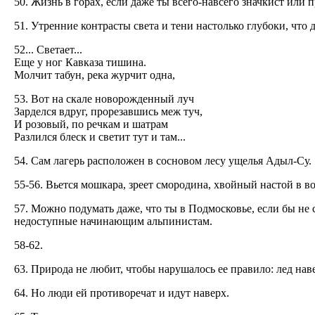
50. Жизнь в горах, если даже ты всего-навсего значкист или 
51. Утренние контрасты света и тени настолько глубоки, что д
52... Светает...
Еще у ног Кавказа тишина.
Молчит табун, река журчит одна,
53. Вот на скале новорожденный луч
Зарделся вдруг, прорезавшись меж туч,
И розовый, по речкам и шатрам
Разлился блеск и светит тут и там...
54. Сам лагерь расположен в сосновом лесу ущелья Адыл-Су.
55-56. Вьется мошкара, зреет смородина, хвойный настой в во
57. Можно подумать даже, что ты в Подмосковье, если бы не 
недоступные начинающим альпинистам.
58-62.
63. Природа не любит, чтобы нарушалось ее правило: лед наве
64. Но люди ей противоречат и идут наверх.