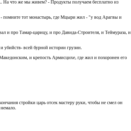
и... На что же мы живем? - Продукты получаем бесплатно из
и - помните тот монастырь, где Мцыри жил - "у вод Арагвы и
ал и про Тамар-царицу, и про Давида-Строителя, и Теймураза, и
и убийств- всей бурной истории грузин.
Македонским, и крепость Армисцихе, где жил и похоронен его
ончания стройки царь отсек мастеру руки, чтобы не смел он
 немало.