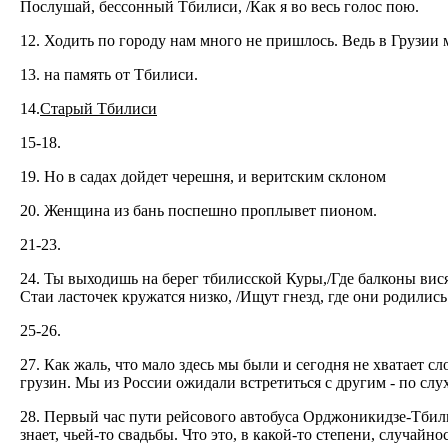
Послушай, бессонный Тбилиси, /Как я во весь голос пою.
12. Ходить по городу нам много не пришлось. Ведь в Грузии 
13. на память от Тбилиси.
14.
Старый Тбилиси
15-18.
19. Но в садах дойдет черешня, и веритским склоном
20. Женщина из бань поспешно проплывет пионом.
21-23.
24. Ты выходишь на берег тбилисской Куры,/Где балконы вися
Стаи ласточек кружатся низко, /Ищут гнезд, где они родились
25-26.
27. Как жаль, что мало здесь мы были и сегодня не хватает сл
грузин. Мы из России ожидали встретиться с другим - по слу
28. Первый час пути рейсового автобуса Орджоникидзе-Тбилис
знает, чьей-то свадьбы. Что это, в какой-то степени, случайно