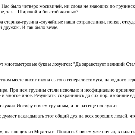
з. Нас было четверо москвичей, ни слова не знающих по-грузинс
е, так... Широкой и богатой жизнью?
ва старика-грузина -случайные наши сотрапезники, поняв, откуд
 дружбы. И так было везде.
дут многометровыe буквы лозунгов: "Да здравствует великий Ста
етном месте висит икона сытого генералиссимуса, народного гер
мира. При нем грузины стали невольно и неофициально привилег
и многое иное. Результаты сохранились до сих пор: изобилие ед
служил Иосифу и всем грузинам, и не раз еще послужит...
не думает накладывать этот общий дух на всех хороших людей, ч
м, шагающих из Мцхеты в Тбилиси. Совсем уже ночью, в палатке,