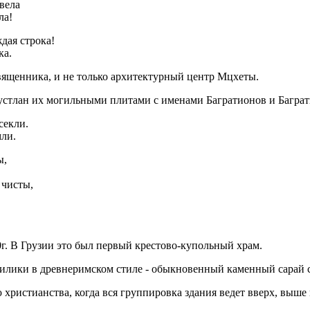
вела
ла!
дая строка!
ка.
священника, и не только архитектурный центр Мцхеты.
а устлан их могильными плитами с именами Багратионов и Баграт
секли.
мли.
ы,
 чисты,
г. В Грузии это был первый крестово-купольный храм.
зилики в древнеримском стиле - обыкновенный каменный сарай с
ристианства, когда вся группировка здания ведет вверх, выше к