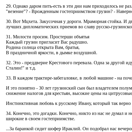
29. Однако даром пить-есть в эти дни нам приходилось не ра
"везение"? - Врожденным гостеприимством грузин? - Наверно
30. Вот Мцхета. Закусочная у дороги. Мраморная стойка. И д
лучших дипломатических приемов во славу русско-грузинской
31. Милости просим. Простерши объятья
Каждый грузин пригласит Вас радушно.
Родина солнца открыта Вам, братья,
В праздничной яркости, в дымке воздушной.
32. Это - преддверие Крестового перевала. Одна за другой и
Сталин!" и т.д.
33. В каждом трактире-забегаловке, в любой машине - на поч
И это понятно - 30 лет грузинский сын был владетелем полу
снижение налогов для крестьян, высокие цены на цитрусовые 
Инстинктивная любовь к русскому Ивану, который так верно 
34. Конечно, это догадки. Конечно, никто из нас не думал и 
широкие в своем гостеприимстве.
...За баранкой сидит шофер Ираклий. Он подобрал нас вечеро