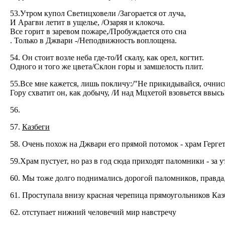
53.Утром купол Светицховели /Загорается от луча,
И Арагви летит в ущелье, /Озаряя и клокоча.
Все горит в заревом пожаре,/Пробуждается ото сна
. Только в Джвари -/Неподвижность воплощена.
54. Он стоит возле неба где-то/И скалу, как орел, когтит.
Одного и того же цвета/Склон горы и замшелость плит.
55.Все мне кажется, лишь покличу:/"Не прикидывайся, очнис
Гору схватит он, как добычу, /И над Мцхетой взовьется ввысь
56.
57.
Казбеги
58. Очень похож на Джвари его прямой потомок - храм Герг
59.Храм пустует, но раз в год сюда приходят паломники - за
60. Мы тоже долго поднимались дорогой паломников, правда, 
61. Проступала внизу красная черепица прямоугольников Казб
62. отступает нижний человечий мир навстречу