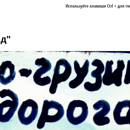
Используйте клавиши
Ctrl +
для то
од"