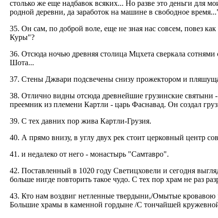
столько же еще надбавок всяких... Но разве это деньги для м
родной деревни, да заработок на машине в свободное время...
35. Он сам, по доброй воле, еще не зная нас совсем, повез к
Куры"?
36. Отсюда ночью древняя столица Мцхета сверкала сотнями 
Шота...
37. Стены Джвари подсвечены снизу прожектором и пляшущая 
38. Отлично видны отсюда древнейшие грузинские святыни -
преемник из племени Картли - царь Фаснавад. Он создал гру
39. С тех давних пор жива Картли-Грузия.
40. А прямо внизу, в углу двух рек стоит церковный центр с
41. и недалеко от него - монастырь "Самтавро".
42. Поставленный в 1020 году Светицховели и сегодня выгляд
больше нигде повторить такое чудо. С тех пор храм не раз раз
43. Кто нам воздвиг нетленные твердыни,/Омытые кровавою 
Большие храмы в каменной гордыне /С тончайшей кружевной