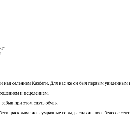
ь!"
!
ети над селением Казбеги. Для нас же он был первым увиденны
 утешением и исцелением.
забыв при этом снять обувь.
еги, раскрывались сумрачные горы, распахивалось белесое сент