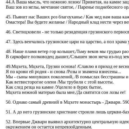
44.А Ваша мысль, что нежною лозою/ Привитая, на камне зац
Ваш зов из мглы, мечтание святое, / Паренье поднебесного ор
45. Пьянит нас Ваших роз благоуханье./ Как мед нам ваша каж
Омастера! Вы будите желанье / Народный клад нести через ве
46. Светицховели - не только резиденция грузинского перво
47. Здесь венчались грузинские цари на царство, а пол храм
48. Наше пламя ветер гор колышет,/Тьму веков мы грудью рас
В саркофаге полководец дышит,/Слышен звон меча из-под зе
49.Мцхета, Мцхета, Грузии основа! /Славлю я приход ее весн
Я по крови ей родня - и снова /Розы и знамена взнесены...
Мы - сыны минувших поколений, /В помыслах бесстрашны и
Как ветвисторогие олени /Мы трубили с этой высоты.
Как след резца на камне /Уцелело в бурях бытие,
Мцхета нежной матерью была мне,/Да святится сон лозы ее!
50. Однако самый древний в Мцхете монастырь - Джвари. 590
51. А до него грузинские христиане строили лишь церкви-ба
52. Впервые Джвари выявил архитектурно центральную идею х
окружением он остается непревзойденным.