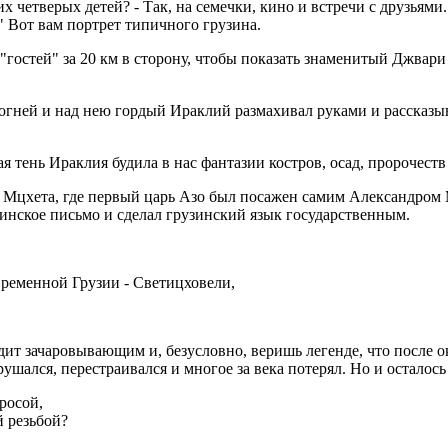
оих четверых детей? - Так, на семечки, кино и встречи с друзьям
" Вот вам портрет типичного грузина.
ак "гостей" за 20 км в сторону, чтобы показать знаменитый Джвар
огней и над нею гордый Ираклий размахивал руками и рассказыв
тень Ираклия будила в нас фантазии костров, осад, пророчеств 
 Мцхета, где первый царь Азо был посажен самим Александром 
зинское письмо и сделал грузинский язык государственным.
овременной Грузии - Светицховели,
ит зачаровывающим и, безусловно, веришь легенде, что после ок
рушался, перестраивался и многое за века потерял. Но и осталось
росой,
 резьбой?