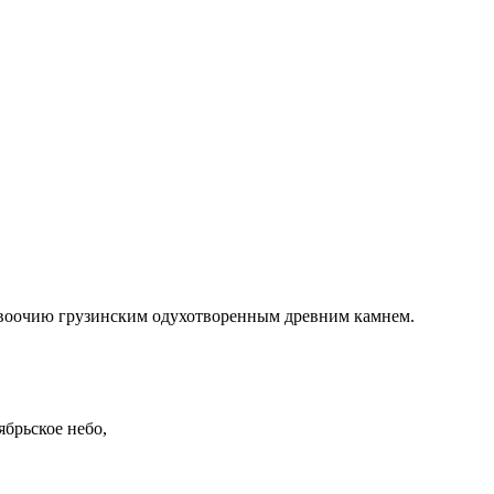
м воочию грузинским одухотворенным древним камнем.
ябрьское небо,