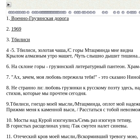
1.
Военно-Грузинская дорога
2.
1969
3.
Тбилиси
4 -5. Тбилиси, золотая чаша,/С горы Мтацминда мне видна
Крылом алмазным утро машет, /Чуть слышно дышит тишина..
6. На склоне горы - грузинский литературный пантеон. Храм
7. "Ах, зачем, моя любовь пережила тебя!" - это сказано Нино
8. Не странно ли: любовь грузинки к русскому поэту здесь, н
стихов, которые мы прочтем сегодня.
9.Тбилиси, гнездо моей мысли,/Мтацминда, оплот мой надеж
Прижми меня к каменной выси, / Расстаться с тобой невозмож
10. Мосты над Курой изогнулись/Семь раз изогнув тетиву,
В гористых расщелинах улиц /Так смутен налет синевы.
11. Отеческий кров моей мысли,/Вскормивший тревогу мою,