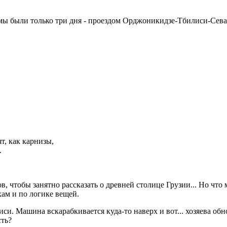
мы были только три дня - проездом Орджоникидзе-Тбилиси-Севан
т, как карнизы,
.
ов, чтобы занятно рассказать о древней столице Грузии... Но что
хам и по логике вещей.
и. Машина вскарабкивается куда-то наверх и вот... хозяева обн
сть?