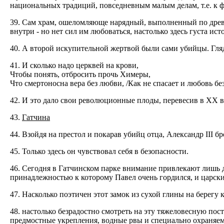
национальных традиций, повседневным малым делам, т.е. к 
39. Сам храм, ошеломляюще нарядный, выполненный по древн
внутри - но нет сил им любоваться, настолько здесь густа 
40. А второй искупительной жертвой были сами убийцы. Гляд
41. И сколько надо церквей на крови,
Чтобы понять, отбросить прочь Химеры,
Что смертоносна вера без любви, /Как не спасает и любовь бе
42. И это дало свои революционные плоды, перевесив в XX 
43.
Гатчина
44. Взойдя на престол и покарав убийц отца, Александр III 
45. Только здесь он чувствовал себя в безопасности.
46. Сегодня в Гатчинском парке внимание привлекают лишь 
принадлежностью к которому Павел очень гордился, и царски
47. Насколько поэтичен этот замок из сухой глины на берегу к
48. настолько безрадостно смотреть на эту тяжеловесную пост
предмостные укрепления, водные рвы и специально охраняем