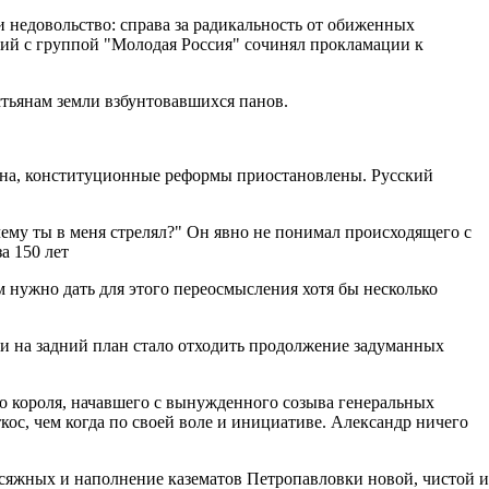
и недовольство: справа за радикальность от обиженных
кий с группой "Молодая Россия" сочинял прокламации к
стьянам земли взбунтовавшихся панов.
чена, конституционные реформы приостановлены. Русский
ему ты в меня стрелял?" Он явно не понимал происходящего с
а 150 лет
 нужно дать для этого переосмысления хотя бы несколько
ми на задний план стало отходить продолжение задуманных
о короля, начавшего с вынужденного созыва генеральных
кос, чем когда по своей воле и инициативе. Александр ничего
рисяжных и наполнение казематов Петропавловки новой, чистой и