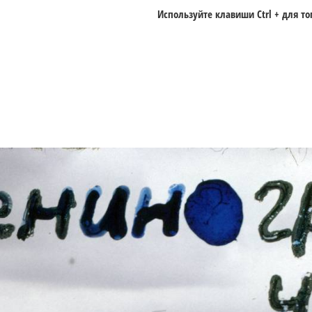
Используйте клавиши
Ctrl +
для то