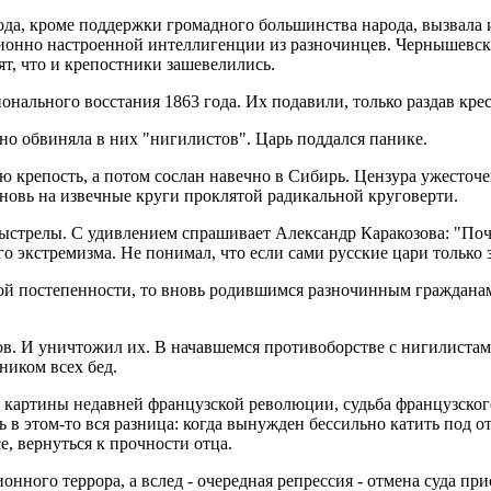
года, кроме поддержки громадного большинства народа, вызвала 
люционно настроенной интеллигенции из разночинцев. Чернышевс
ят, что и крепостники зашевелились.
онального восстания 1863 года. Их подавили, только раздав кре
но обвиняла в них "нигилистов". Царь поддался панике.
ю крепость, а потом сослан навечно в Сибирь. Цензура ужесто
новь на извечные круги проклятой радикальной круговерти.
выстрелы. С удивлением спрашивает Александр Каракозова: "Поч
о экстремизма. Не понимал, что если сами русские цари только з
ой постепенности, то вновь родившимся разночинным гражданам
ков. И уничтожил их. В начавшемся противоборстве с нигилиста
ником всех бед.
и картины недавней французской революции, судьба французског
 в этом-то вся разница: когда вынужден бессильно катить под от
е, вернуться к прочности отца.
онного террора, а вслед - очередная репрессия - отмена суда п