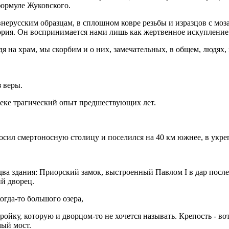
формуле Жуковского.
ерусским образцам, в сплошном ковре резьбы и изразцов с мо
история. Он воспринимается нами лишь как жертвенное искуплени
я на храм, мы скорбим и о них, замечательных, в общем, людях
з веры.
веке трагический опыт предшествующих лет.
бросил смертоносную столицу и поселился на 40 км южнее, в укр
два здания: Приорский замок, выстроенный Павлом I в дар посл
й дворец.
огда-то большого озера,
ройку, которую и дворцом-то не хочется называть. Крепость - вот
ый мост.