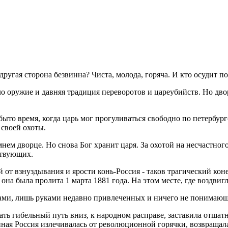
 другая сторона безвинна? Чиста, молода, горяча. И кто осудит 
ло оружие и давняя традиция переворотов и цареубийств. Но дв
абыто время, когда царь мог прогуливаться свободно по петерб
своей охоты.
нем дворце. Но снова Бог хранит царя. За охотой на несчастног
ствующих.
 от взнуздывания и ярости конь-Россия - таков трагический кон
 она была пролита 1 марта 1881 года. На этом месте, где воздв
мами, лишь руками недавно привлеченных и ничего не понимающи
ать гибельный путь вниз, к народном расправе, заставила отшат
ая Россия излечивалась от революционной горячки, возвращала