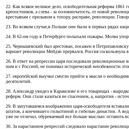
22. Как всякое великое дело, освободительная реформа 1861 
крепостников, а слева - за половинчатость, от новой рево
крестьянам с призывом к топору, расправе, революции. Говор
23. Во всяком случае,в Польше они были в первых рядах наци
24. В 62-ом году в Петербурге полыхали пожары. Молва упор
25. Чернышевский был арестован, посажен в Петропавловску
вариант революции Мейдзи прервался. Россия соскользнула в
26. В ответ на репрессии царя последовали революционные 
ним и с Россией, не понимал исторической неизбежности этог
27. европейской выучки смогли прийти к мысли о необходим
десятилетий.
28. Александр увидел в Каракозове и его товарищах - вырод
реформ. Они стали казаться не спасением, а, напротив - источ
29. В запутавшемся воображении царя-освободителя вставал
штатов, а кончившего гильотиной и гибелью династии. А ведь
уже не отличал, обуреваемый все больше мыслью: оставить вс
30. За нарастанием репрессий следовало нарастание революци