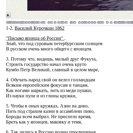
1-2.
Василий Курочкин 1862
"Письмо японца об России"
.
Знай, что под суровым петербургским солнцем
В русском очень много общего с японцем.
3. Потому что, видишь, милый друг Фукута,
Строить государство начал очень круто
Кумбо Петр Великий, славный в целом мире,
4. Обучать народ свой он велел голландцам
Всяким европейским фокусам и танцам,
Как ногами шаркать, лить из меди пушки,
Из науки пули и из глины кружки,
5. Чтобы в оных кружках, Азии на диво,
Пить под страхом казни в ассамблеях пиво,
Бороды всем выбрил. Не приспело время,
Брить как у японцев, маковку и темя,
6. Так лились в Россию волны просвещенья,