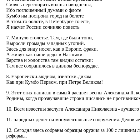
Силясь переспорить волны наводненья,
Ибо поглощенный думами о флоте
Кумбо им построил город на болоте
В этом-то болоте, в Петербурге то есть,
Я насчет России сочиняю повесть.
7. Минуло столетье. Там, где были топи,
Выросли громады западных утопий.
Здесь для виду носят, как в Европе, фраки,
А живут как наши деды в Нагасаки.
Барства и холопства там видны остатки:
Там все сохранилось в дивном беспорядке,
8. Европейски-модном, азиатски-диком
Как при Кумбо Первом, при Петре Великом!
9. Этот стих написан в самый расцвет весны Александра II, 
Родины, когда прозвучавшие строки писались не противником 
10. Всем известны заслуги Александра Николаевна - лучшего 
11. народных денег на монументальные сооружения. Деловые,
12. Сегодня здесь собраны образцы оружия за 100 с лишним
реформы.