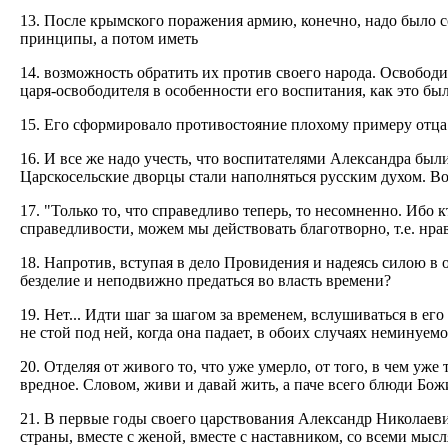
13. После крымского поражения армию, конечно, надо было с
принципы, а потом иметь
14. возможность обратить их против своего народа. Освободи
царя-освободителя в особенности его воспитания, как это было
15. Его сформировало противостояние плохому примеру отца.
16. И все же надо учесть, что воспитателями Александра бы
Царскосельские дворцы стали наполняться русским духом. Вот
17. "Только то, что справедливо теперь, то несомненно. Ибо 
справедливости, можем мы действовать благотворно, т.е. нра
18. Напротив, вступая в дело Провидения и надеясь силою в 
безделие и неподвижно предаться во власть времени?
19. Нет... Идти шаг за шагом за временем, вслушиваться в его 
не стой под ней, когда она падает, в обоих случаях неминуем
20. Отделяя от живого то, что уже умерло, от того, в чем уж
вредное. Словом, живи и давай жить, а паче всего блюди Бож
21. В первые годы своего царствования Александр Николаевич
страны, вместе с женой, вместе с наставником, со всеми мыс