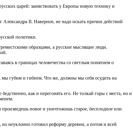
русских царей: заимствовать у Европы новую технику и
г Александра II. Наверное, не надо искать причин действий
русской политики.
стремистскими образцами, а русские мыслящие люди.
кий.
ставаясь в границах человечества со светлым понятием о
, мы губим и гибнем. Что же, должны мы себя осудить на
е бедственно, как и перегонять его. Не толкай горы с места, но и
еменем.
 ты произведешь новое и уничтожишь старое, бесплодное или
, но неуклонно готовил реформу деревни, а потом и всей