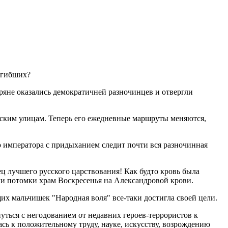
погибших?
оряне оказались демократичней разночинцев и отвергли
ургским улицам. Теперь его ежедневные маршруты меняются,
о императора с придыханием следит почти вся разночинная
ец лучшего русского царствования! Как будто кровь была
игли потомки храм Воскресенья на Александровой крови.
х мальчишек "Народная воля" все-таки достигла своей цели.
нуться с негодованием от недавних героев-террористов к
сь к положительному труду, науке, искусству, возрождению