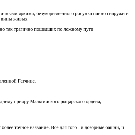
заичными яркими, безукоризненного рисунка панно снаружи и
е вины живых.
, но так трагично пошедших по ложному пути.
епленной Гатчине.
еднему приору Мальтийского рыцарского ордена,
 более точное название. Все для того - и дозорные башни, и