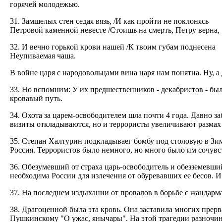
горячей молодежью.
31. Замшелых стен седая вязь, /И как пройти не поклонясь
Петровой каменной невесте /Стоишь на смерть, Петру верна,
32. И вечно горькой крови нашей /К твоим губам поднесена
Неупиваемая чаша.
В войне царя с народовольцами вина царя нам понятна. Ну, а
33. Но вспомним: У их предшественников - декабристов - бы
кровавый путь.
34. Охота за царем-освободителем шла почти 4 года. Давно з
визиты откладываются, но и террористы увеличивают размах 
35. Степан Халтурин подкладываег бомбу под столовую в Зим
Россия. Террористов было немного, но много было им сочув
36. Обезумевший от страха царь-освободитель и обезземевший
необходима России для излечения от обуревавших ее бесов. И
37. На последнем издыхании от провалов в борьбе с жандар
38. Драгоценной была эта кровь. Она заставила многих прерв
Пушкинскому "О ужас, янычары". На этой трагедии разночинн