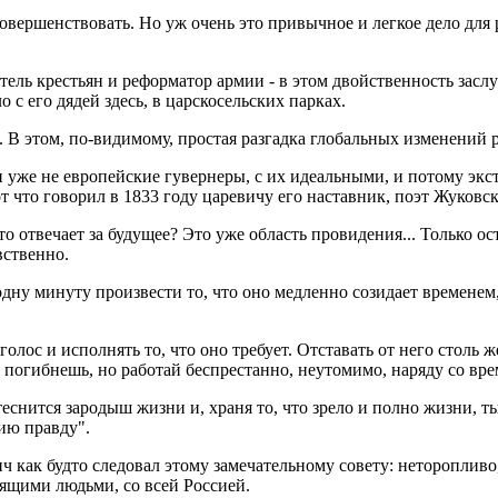
овершенствовать. Но уж очень это привычное и легкое дело для 
тель крестьян и реформатор армии - в этом двойственность заслу
 с его дядей здесь, в царскосельских парках.
 В этом, по-видимому, простая разгадка глобальных изменений 
ли уже не европейские гувернеры, с их идеальными, и потому эк
 что говорил в 1833 году царевичу его наставник, поэт Жуковс
кто отвечает за будущее? Это уже область провидения... Только о
вственно.
одну минуту произвести то, что оно медленно созидает временем
голос и исполнять то, что оно требует. Отставать от него столь ж
о погибнешь, но работай беспрестанно, неутомимо, наряду со вр
е теснится зародыш жизни и, храня то, что зрело и полно жизни,
ию правду".
 как будто следовал этому замечательному совету: неторопливо
лящими людьми, со всей Россией.