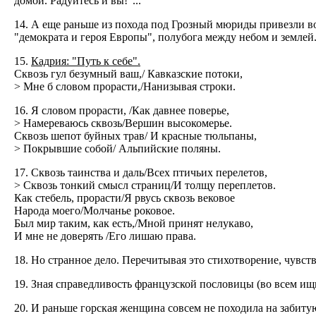
домой. Радуйтесь и вы!"...
14. А еще раньше из похода под Грозный мюриды привезли в
"демократа и героя Европы", полубога между небом и землей.
15.
Кадрия: "Путь к себе".
Сквозь гул безумный ваш,/ Кавказские потоки,
> Мне б словом прорасти,/Нанизывая строки.
16. Я словом прорасти, /Как давнее поверье,
> Намереваюсь сквозь/Вершин высокомерье.
Сквозь шепот буйных трав/ И красные тюльпаны,
> Покрывшие собой/ Альпийские поляны.
17. Сквозь таинства и даль/Всех птичьих перелетов,
> Сквозь тонкий смысл страниц/И толщу переплетов.
Как стебель, прорасти/Я рвусь сквозь вековое
Народа моего/Молчанье роковое.
Был мир таким, как есть,/Мной принят нелукаво,
И мне не доверять /Его лишаю права.
18. Но странное дело. Перечитывая это стихотворение, чувст
19. Зная справедливость французской пословицы (во всем ищ
20. И раньше горская женщина совсем не походила на забиту