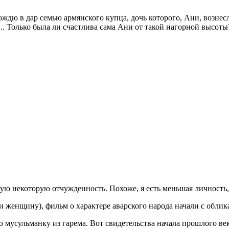
ождю в дар семью армянского купца, дочь которого, Ани, возне
.. Только была ли счастлива сама Ани от такой нагорной высоты
вую некоторую отчужденность. Похоже, я есть меньшая личность, 
и женщину), фильм о характере аварского народа начали с обли
ю мусульманку из гарема. Вот свидетельства начала прошлого ве