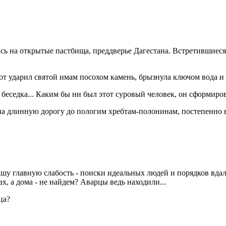
сь на открытые пастбища, преддверье Дагестана. Встретившиеся 
вот ударил святой имам посохом камень, брызнула ключом вода и 
, беседка... Каким бы ни был этот суровый человек, он сформиров
а длинную дорогу до пологим хребтам-полонинам, постепенно вл
нашу главную слабость - поиски идеальных людей и порядков вда
, а дома - не найдем? Аварцы ведь находили...
ца?