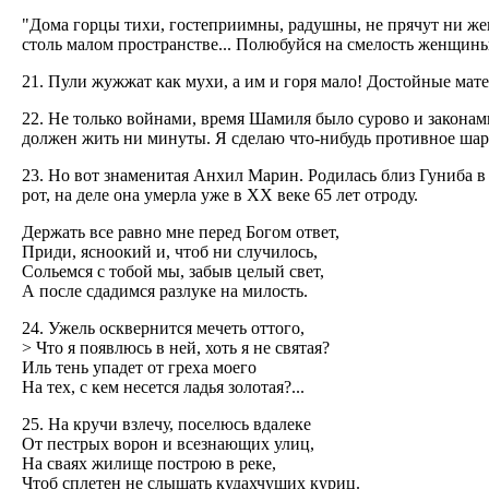
"Дома горцы тихи, гостеприимны, радушны, не прячут ни жен, 
столь малом пространстве... Полюбуйся на смелость женщины
21. Пули жужжат как мухи, а им и горя мало! Достойные мат
22. Не только войнами, время Шамиля было сурово и законам
должен жить ни минуты. Я сделаю что-нибудь противное шариат
23. Но вот знаменитая Анхил Марин. Родилась близ Гуниба в 1
рот, на деле она умерла уже в ХХ веке 65 лет отроду.
Держать все равно мне перед Богом ответ,
Приди, ясноокий и, чтоб ни случилось,
Сольемся с тобой мы, забыв целый свет,
А после сдадимся разлуке на милость.
24. Ужель осквернится мечеть оттого,
> Что я появлюсь в ней, хоть я не святая?
Иль тень упадет от греха моего
На тех, с кем несется ладья золотая?...
25. На кручи взлечу, поселюсь вдалеке
От пестрых ворон и всезнающих улиц,
На сваях жилище построю в реке,
Чтоб сплетен не слышать кудахчущих куриц.