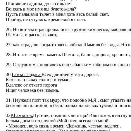
Шипящие гадины, долго иль нет
Вонзать в мое имя вы будете жала?
Пусть пальцами тычет в меня хоть весь белый свет,
Пройду, не сутулясь: кремневой я стала.
26. Но вот мы и распрощались с грузинским лесом, выбравши
Шамиля, и рассказывают,
27. как страдало когда-то здесь войско Шамиля без воды. Но 
28. И так все время: камень Шамиля, башня, дорога, крепость
29. С трудом мы поднялись над чабанским табором и вышли н
30.
Гамзат Цадаса:
Всех длинней у того дорога,
Кто в наплывах солнца и тумана
Вдалеке от отчего порога
Ищет человека без изъяна.
31. Неужели поэт так мудр, что подобно М.Я., смог угадать 
бесконечно длинной, в бесплодных наплывах тумана и поисках
32
Р.Гамзатов:
Путник, помнишь ли отца? Иль похож я на глуп
Белым днем и под луной /Мой отец всегда со мной.
- Молодец, коль связь времен /Держишь, честью наделен,