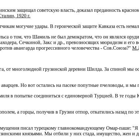
оцинским защищал советскую власть, доказал преданность красн
талин, 1920 г.
икам могучие удары. В героической защите Кавказа есть немала
са о том, что Шамиль не был демократом, что он являлся оруди
аходера, Сечкиной, Закс и др., превозносящих мюридизм и его
ротив авангарда прогрессивного человечества - Сов.Союза?"
М.Д
юга, от многолюдной грузинской деревни Шилда. За спиной мы о
 аварцев. Но вот остались на пасеке попутные пчеловоды, и мы
амиля в попытке соединиться с единоверной Турцией. В те год
полем, а горцы, получив в Грузии отпор, откатились назад по эт
смущения писал турецкому главнокомандующему Омар-паше: "Я 
инскими князьями. Мы отбили у них стада, имущество, жен и д