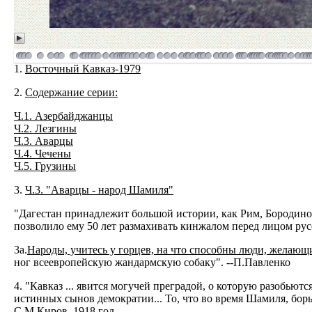
1.
Восточный Кавказ-1979
2.
Содержание серии:
Ч.1. Азербайджанцы
Ч.2. Лезгины
Ч.3. Аварцы
Ч.4. Чечены
Ч.5. Грузины
3.
Ч.3. "Аварцы - народ Шамиля"
"Дагестан принадлежит большой истории, как Рим, Бородино,
позволило ему 50 лет размахивать кинжалом перед лицом рус
3а.
Народы, учитесь у горцев, на что способны люди, желающ
ног всеевропейскую жандармскую собаку". --П.Павленко
4. "Кавказ ... явится могучей преградой, о которую разобью
истинных сынов демократии... То, что во время Шамиля, борь
С.М.Киров. 1918 год.