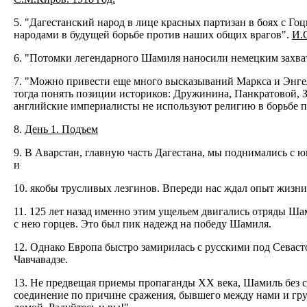
5. "Дагестанский народ в лице красных партизан в боях с Г
народами в будущей борьбе против наших общих врагов".
И.С
6. "Потомки легендарного Шамиля наносили немецким захватч
7. "Можно привести еще много высказываний Маркса и Энгель
тогда понять позиции историков: Дружинина, Панкратовой, З
английские империалисты не используют религию в борьбе п
8.
День 1. Подъем
9. В Аварстан, главную часть Дагестана, мы поднимались с 
и
10. якобы трусливых лезгинов. Впереди нас ждал опыт жизни
11. 125 лет назад именно этим ущельем двигались отряды Ш
с нею горцев. Это был пик надежд на победу Шамиля.
12. Однако Европа быстро замирилась с русскими под Севасто
Чавчавадзе.
13. Не предвещая приемы пропаганды ХХ века, Шамиль без 
соединение по причине сражения, бывшего между нами и груз