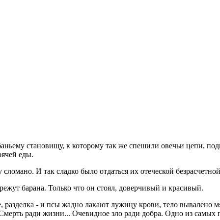
абаньему становищу, к которому так же спешили овечьи цепи, по
рячей еды.
сломано. И так сладко было отдаться их отеческой безрасчетной з
режут барана. Только что он стоял, доверчивый и красивый.
е, разделка - и псы жадно лакают лужицу крови, тело вывалено 
.. Смерть ради жизни... Очевидное зло ради добра. Одно из сам