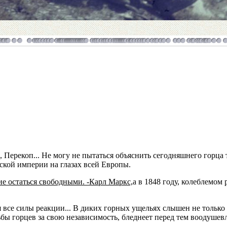
 Перекоп... Не могу не пытаться объяснить сегодняшнего горца
ской империи на глазах всей Европы.
ие остаться свободными. -Карл Маркс,
а в 1848 году, колеблемом
тся все силы реакции... В диких горных ущельях слышен не тольк
бы горцев за свою независимость, бледнеет перед тем воодушевл