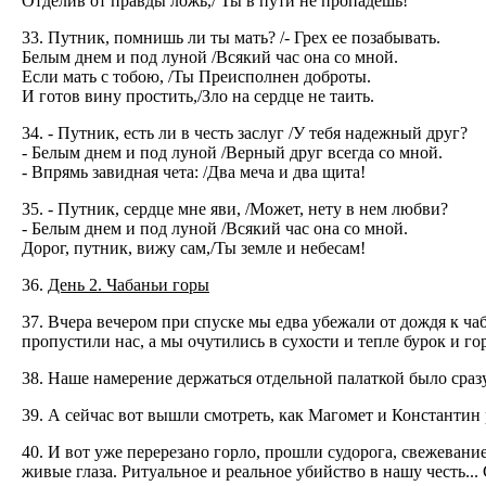
Отделив от правды ложь,/ Ты в пути не пропадешь!
33. Путник, помнишь ли ты мать? /- Грех ее позабывать.
Белым днем и под луной /Всякий час она со мной.
Если мать с тобою, /Ты Преисполнен доброты.
И готов вину простить,/Зло на сердце не таить.
34. - Путник, есть ли в честь заслуг /У тебя надежный друг?
- Белым днем и под луной /Верный друг всегда со мной.
- Впрямь завидная чета: /Два меча и два щита!
35. - Путник, сердце мне яви, /Может, нету в нем любви?
- Белым днем и под луной /Всякий час она со мной.
Дорог, путник, вижу сам,/Ты земле и небесам!
36.
День 2. Чабаньи горы
37. Вчера вечером при спуске мы едва убежали от дождя к ч
пропустили нас, а мы очутились в сухости и тепле бурок и го
38. Наше намерение держаться отдельной палаткой было сразу 
39. А сейчас вот вышли смотреть, как Магомет и Константин 
40. И вот уже перерезано горло, прошли судорога, свежевани
живые глаза. Ритуальное и реальное убийство в нашу честь.