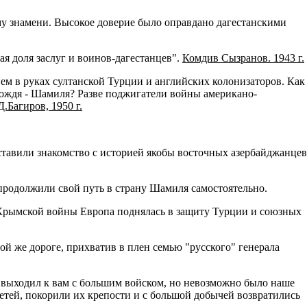
ому знамени. Высокое доверие было оправдано дагестанскими
я доля заслуг и воинов-дагестанцев".
Комдив Сызранов. 1943 г.
ем в руках султанской Турции и английских колонизаторов. Как
 вождя - Шамиля? Разве поджигатели войны американо-
.Багиров, 1950 г.
ставили знакомство с историей якобы восточных азербайджанцев
 продолжили свой путь в страну Шамиля самостоятельно.
ы Крымской войны Европа поднялась в защиту Турции и союзных
ой же дороге, прихватив в плен семью "русского" генерала
выходил к вам с большим войском, но невозможно было наше
етей, покорили их крепости и с большой добычей возвратились