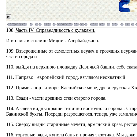
108.
Часть IV. Справедливость с кулаками.
И вот мы в столице Мидии - Азербайджана.
109. Взъерошенные от самолетных неудач и грозящих неуряд
части города и
110. выйдя на верхнюю площадку Девичьей башни, себе сказал
111. Направо - европейский город, взглядом неохватный.
112. Прямо - порт и море, Каспийское море, древнерусская 
113. Сзади - части древних стен старого города.
114. А слева видны крыши типично восточного города - Ста
Бакинской бухты. Посреди разросшегося, теперь уже замилли
115. Сверху видны старинные мечети, армянский храм, реста
116. торговые ряды, купола бань и прочая экзотика. Мы даже 