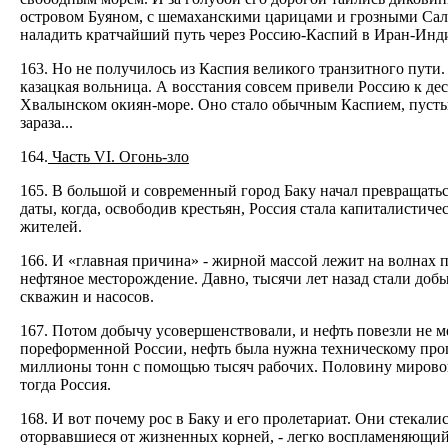
островом Буяном, с шемаханскими царицами и грозными Салт
наладить кратчайший путь через Россию-Каспий в Иран-Инд
163. Но не получилось из Каспия великого транзитного пути
казацкая вольница. А восстания совсем привели Россию к дес
Хвалынском окиян-море. Оно стало обычным Каспием, пусты
зараза...
164.
Часть VI. Огонь-зло
165. В большой и современный город Баку начал превращаться 
даты, когда, освободив крестьян, Россия стала капиталистиче
жителей.
166. И «главная причина» - жирной массой лежит на волнах п
нефтяное месторождение. Давно, тысячи лет назад стали доб
скважин и насосов.
167. Потом добычу усовершенствовали, и нефть повезли не 
пореформенной России, нефть была нужна техническому прогре
миллионы тонн с помощью тысяч рабочих. Половину мировой 
тогда Россия.
168. И вот почему рос в Баку и его пролетариат. Они стекали
оторвавшиеся от жизненных корней, - легко воспламеняющий