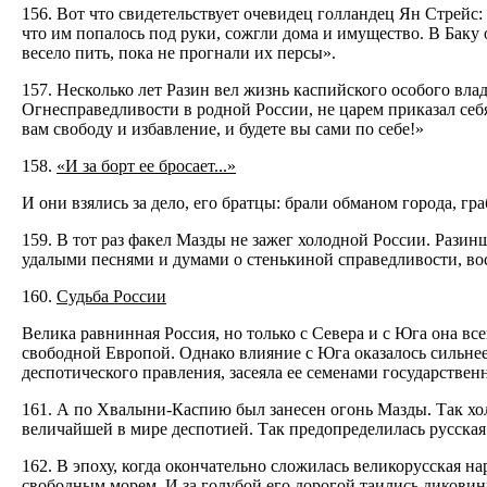
156. Вот что свидетельствует очевидец голландец Ян Стрейс:
что им попалось под руки, сожгли дома и имущество. В Баку
весело пить, пока не прогнали их персы».
157. Несколько лет Разин вел жизнь каспийского особого вла
Огнесправедливости в родной России, не царем приказал себя 
вам свободу и избавление, и будете вы сами по себе!»
158.
«И за борт ее бросает...»
И они взялись за дело, его братцы: брали обманом города, гр
159. В тот раз факел Мазды не зажег холодной России. Разин
удалыми песнями и думами о стенькиной справедливости, во
160.
Судьба России
Велика равнинная Россия, но только с Севера и с Юга она в
свободной Европой. Однако влияние с Юга оказалось сильне
деспотического правления, засеяла ее семенами государственн
161. А по Хвалыни-Каспию был занесен огонь Мазды. Так хо
величайшей в мире деспотией. Так предопределилась русская
162. В эпоху, когда окончательно сложилась великорусская н
свободным морем. И за голубой его дорогой таились дикови