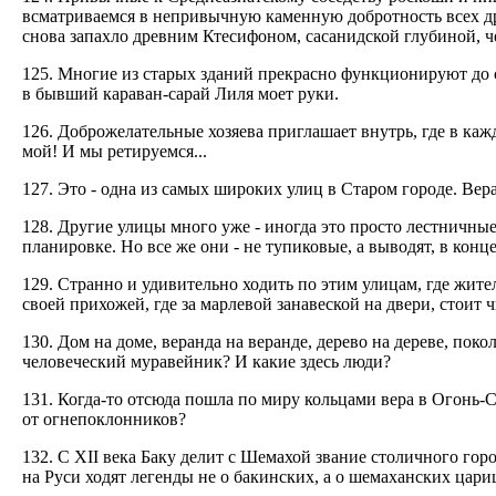
всматриваемся в непривычную каменную добротность всех др
снова запахло древним Ктесифоном, сасанидской глубиной, 
125. Многие из старых зданий прекрасно функционируют до с
в бывший караван-сарай Лиля моет руки.
126. Доброжелательные хозяева приглашает внутрь, где в каж
мой! И мы ретируемся...
127. Это - одна из самых широких улиц в Старом городе. Вер
128. Другие улицы много уже - иногда это просто лестнич
планировке. Но все же они - не тупиковые, а выводят, в конце
129. Странно и удивительно ходить по этим улицам, где жит
своей прихожей, где за марлевой занавеской на двери, стоит 
130. Дом на доме, веранда на веранде, дерево на дереве, поко
человеческий муравейник? И какие здесь люди?
131. Когда-то отсюда пошла по миру кольцами вера в Огонь-С
от огнепоклонников?
132. С XII века Баку делит с Шемахой звание столичного гор
на Руси ходят легенды не о бакинских, а о шемаханских цари