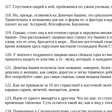
117. Спустимся скорей к ней, пробежимся по узким улочкам, 
118. Но, прежде, оглянемся на Девичью башню, это циклопиче
Удивительны и незнакомы для нас и форма ее, и фактура клад
пахнет на нас Accирией, Ктесифоном, Берлином.
119. Однако, стоит она в восточном городе и окружена множе
башня». Она рассказывает: ширван-шах строил эту башню в п
узнав, кто ее отец, бросается в море... Вполне восточный сю
время жившим здесь парусным мастером голландцем Яном С
120. У знатного подданного ширван-шаха сбежала одна из мн
пришлось выдать ее властям, а те - мужу, который, в назидани
121. Девичья башня получила свое название, наверное, более
девушек и женщин, как самую дорогую и легко теряемую добы
Вот попробуйте сами: раз самая главная, самая мощная башня 
122. Как ни привыкли за 10 лет странствий к восточной экзо
караван-capaев, мечетей, минаретов, домов.
123. Идем от одного минарета к другому. Что ни шаг, то ступен
временные таблички. Суть остается такой же, как и вид у эти
124. Привычные к Среднеазиатскому соседству роскоши и нищ