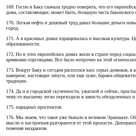
169. Гостю в Баку сначала трудно поверить, что его европе
дома, составляющие, может быть, большую часть бакинского о
170. Легкая нефть и дешевый труд давал большие деньги н
город.
171. А в красивых домах взращивалась и высокая культура. Ц
образованности.
172. Но в этих европейских домах жили в страхе перед соц
армянами-торговцами. Все было непрочно на этой огненосной
173. Вокруг Баку и сегодня расползся хаос серых домиков, в 
наверное, настоящие лачуги, или еще хуже, бараки-общежития
традиции.
174. Да и в городской скученности, ужасной и сейчас, прост
чему-то высшему легко переходило в зависть обездоленных 
175. парадных проспектов.
176. Мы знаем, что такое уже бывало в великом Эраншахе. 
мысли и настроения разгораются от этой пропасти. Диперанс
поменяв маздакизм.