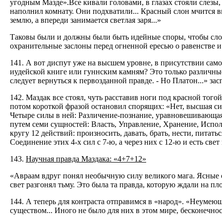
угодным Мазде».Все кивали головами, в глазах стояли слезы,
наполнил комнату. Они подхватили... Красный слон мчится впе
землю, а впереди занимается светлая заря...»
Таковы были и должны были быть идейные споры, чтобы слом
охранительные заслоны перед огненной ересью о равенстве и 
141. А вот диспут уже на высшем уровне, в присутствии само
иудейской книге или гуннским камням? Это только различные
следует вернуться к первозданной правде. - Но Платон...» за
142. Маздак все стоял, чуть расставив ноги под красной того
потом короткой фразой остановил спорящих: «Нет, высшая сила
Четыре силы в ней: Различение-познание, уравновешивающая
путем семи сущностей: Власть, Управление, Хранение, Испо
кругу 12 действий: произносить, давать, брать, нести, питатьс
Соединение этих 4-х сил с 7-ю, а через них с 12-ю и есть свет
143.
Научная правда Маздака: «4+7+12»
«Авраам вдруг понял необычную силу великого мага. Ясные се
свет разгонял тьму. Это была та правда, которую ждали на пл
144. А теперь для контраста отправимся в «народ». «Неумеющ
существом... Иного не было для них в этом мире, бесконечнос