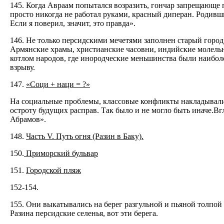
145. Когда Авраам попытался возразить, гончар запрещающе п
просто никогда не работал руками, красный диперан. Родившис
Если я поверил, значит, это правда».
146. Не только персидскими мечетями заполнен старый город
Армянские храмы, христианские часовни, индийские молельн
котлом народов, где инородческие меньшинства были наибол
взрыву.
147.
«Соци + наци = ?»
На социальные проблемы, классовые конфликты накладывались
остроту будущих расправ. Так было и не могло быть иначе.Bг
Абрамов».
148.
Часть V. Путь огня (Разин в Баку).
150.
Приморский бульвар
151.
Городской пляж
152-154.
155. Они выкатывались на берег разгульной и пьяной толпой
Paзина персидские селенья, вот эти берега.