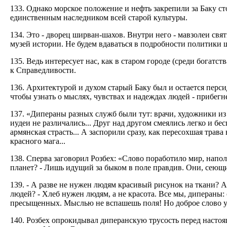
133. Однако морское положение и нефть закрепили за Баку с
единственным наследником всей старой культуры.
134. Это - дворец ширван-шахов. Внутри него - мавзолеи свя
музей истории. Не будем вдаваться в подробности политики 
135. Ведь интересует нас, как в старом городе (среди богатст
к Справедливости.
136. Архитектурой и духом старый Баку был и остается пер
чтобы узнать о мыслях, чувствах и надеждах людей - прибег
137. «Дипераны разных служб были тут: врачи, художники из
иудеи не различались... Друг над другом смеялись легко и б
армянская страсть... А заспорили сразу, как пересохшая трав
красного мага...
138. Сперва заговорил Розбех: «Слово поработило мир, на
планет? - Лишь идущий за быком в поле правдив. Они, сеющ
139. - А разве не нужен людям красивый рисунок на ткани? 
людей? - Хлеб нужен людям, а не красота. Все мы, дипераны:
пресыщенных. Мыслью не вспашешь поля! Но доброе слово уч
140. Розбех опрокидывал диперанскую трусость перед настоя