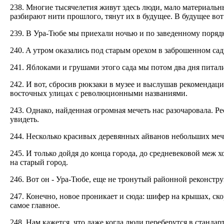
238. Многие тысячелетия живут здесь люди, мало материальных
разбирают нити прошлого, тянут их в будущее. В будущее вот
239. В Ура-Тюбе мы приехали ночью и по заведенному порядк
240. A утром оказались под старым орехом в заброшенном сад
241. Яблоками и грушами этого сада мы потом два дня питали
242. И вот, сбросив рюкзаки в музее и выслушав рекоменда
восточных улицах с революционными названиями.
243. Однако, найденная огромная мечеть нас разочаровала. Ре
увидеть.
244. Несколько красивых деревянных айванов небольших меч
245. И только дойдя до конца города, до средневековой меж х
на старый город.
246. Вот он - Ура-Тюбе, еще не тронутый районной реконстру
247. Конечно, новое проникает и сюда: шифер на крышах, ско
самое главное.
248. Нам кажется, что даже когда люди переберутся в стандар