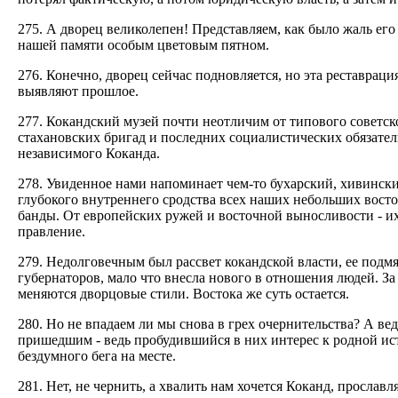
275. А дворец великолепен! Представляем, как было жаль ег
нашей памяти особым цветовым пятном.
276. Конечно, дворец сейчас подновляется, но эта реставрац
выявляют прошлое.
277. Кокандский музей почти неотличим от типового советског
стахановских бригад и последних социалистических обязатель
независимого Коканда.
278. Увиденное нами напоминает чем-то бухарский, хивински
глубокого внутреннего сродства всех наших небольших восто
банды. От европейских ружей и восточной выносливости - и
правление.
279. Недолговечным был рассвет кокандской власти, ее подмя
губернаторов, мало что внесла нового в отношения людей. З
меняются дворцовые стили. Востока же суть остается.
280. Но не впадаем ли мы снова в грех очернительства? А ве
пришедшим - ведь пробудившийся в них интерес к родной ист
бездумного бега на месте.
281. Нет, не чернить, а хвалить нам хочется Коканд, прославл