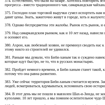
374. Естественно, что были на базаре. Хотелось повторить зе
прогресса - вместо традиционного чая, самаркандская чайхан
375. Господин план торговой выручки сумел испортить нам на
давят цены. Знать, зажиточно живут в городе, хоть и жалуют
378. Однако беспредметны эти жалобы. Рынок есть рынок, и е
379. Над самаркандским рынком, как и 10 лет назад, нависл
и осеняют его.
380. Ахрон, как любезный хозяин, не преминул сводить нас 
этому никто из строителей не удивился.
381. Раньше мы думали, что Биби-ханым так и суждено навек
которые идут быстро, не то, что в русских монастырях.
382. Пройдет немного времени, и Биби-ханым станет такой, к
потому что она равна развитию.
383. Уже сейчас территория Биби-ханым считается музеем. За
людей, всматриваться, вдумываться, вспоминать свою истори
384. В этот день мы не пошли в мавзолеи Шах-и-Зинда, не за
куполами. 10 лет прошло, а мы помним ослепительное чудо Ш