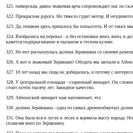
321. памирская, давно знакомая арча сопровождает нас по скл
322. Прекрасная дорога. Но тяжело гудит мотор. И неудивител
323. Да, пешком здесь пришлось бы попыхтеть. И от таких мы
324. Взобрались на перевал - и без остановки вниз, вниз, в
кажется подпрыгивание в пыльном и тесном кузове.
325. Но вот распахнулась долина Зеравшана со своими разн
326. А вот и знакомый Зеравшан! Обедать мы заехали в Айни
327. 10 лет назад мы сюда не добирались, и потому с интере
328. У центральной площади - старинный минарет. Он сложе
стоит почти тысячу лет. Завидное качество.
329. Айнинский минарет нам напоминает, что
330. долина Зеравшана - одна из самых древнеобжитых долин
331. Она была вся в лугах и лесах и кормила массу народа. 
сплавляя вниз по Зеравшану.