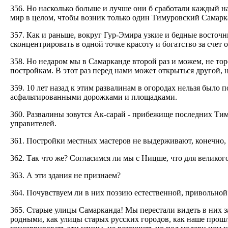
356. Но насколько больше и лучше они б сработали каждый на
мир в целом, чтобы возник только один Тимуровский Самарк
357. Как и раньше, вокруг Гур-Эмира узкие и бедные восточ
сконцентрировать в одной точке красоту и богатство за сче
358. Но недаром мы в Самарканде второй раз и можем, не то
постройкам. В этот раз перед нами может открыться другой, 
359. 10 лет назад к этим развалинам в огородах нельзя было
асфальтированными дорожками и площадками.
360. Развалины зовутся Ак-сарай - прибежище последних Ти
управителей.
361. Постройки местных мастеров не выдерживают, конечно,
362. Так что же? Согласимся ли мы с Ницше, что для великого
363. А эти здания не признаем?
364. Почувствуем ли в них поэзию естественной, привольно
365. Старые улицы Самарканда! Мы перестали видеть в них з
родными, как улицы старых русских городов, как наше прошл