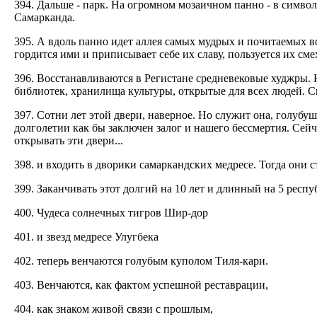
394. Дальше - парк. На огромном мозаичном панно - в симв
Самарканда.
395. А вдоль панно идет аллея самых мудрых и почитаемых в
гордится ими и приписывает себе их славу, пользуется их см
396. Восстанавливаются в Регистане средневековые худжры. 
библиотек, хранилища культуры, открытые для всех людей. 
397. Сотни лет этой двери, наверное. Но служит она, голубу
долголетии как бы заключен залог и нашего бессмертия. Сейча
открывать эти двери...
398. и входить в дворики самаркандских медресе. Тогда они с
399. Заканчивать этот долгий на 10 лет и длинный на 5 рес
400. Чудеса солнечных тигров Шир-дор
401. и звезд медресе Улугбека
402. теперь венчаются голубым куполом Тиля-кари.
403. Венчаются, как фактом успешной реставрации,
404. как знаком живой связи с прошлым,