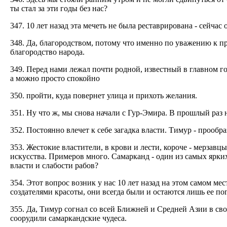
ты стал за эти годы без нас?
347. 10 лет назад эта мечеть не была реставрирована - сейча
348. Да, благородством, потому что именно по уважению к пр
благородство народа.
349. Перед нами лежал почти родной, известный в главном го
а можно просто спокойно
350. пройти, куда повернет улица и прихоть желания.
351. Ну что ж, мы снова начали с Гур-Эмира. В прошлый раз н
352. Постоянно влечет к себе загадка власти. Тимур - прооб
353. Жестокие властители, в крови и лести, короче - мерзав
искусства. Примеров много. Самарканд - один из самых ярких
власти и слабости рабов?
354. Этот вопрос возник у нас 10 лет назад на этом самом ме
создателями красоты, они всегда были и остаются лишь ее по
355. Да, Тимур согнал со всей Ближней и Средней Азии в сво
соорудили самаркандские чудеса.