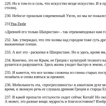
229. Но в том-то и соль, что искусство везде искусство. И 
столиц.
230. Небогат прошлым современный Узген, но мы не пожалел
231
Ура-Тюбе
«Древней его только Шахристан» - так отрекомендовал нам го
232. Зав. утверждал, что эти холмы над городом тоже суть д
выжженные плеши.
233. А вот это - раскопки в Шахристане. Но и здесь, кроме ям
234. Конечно, это не Крым, не Греция с культурой тесаного
рушится и разрушается. Здесь жизнь уходит быстро в землю, с
235. И кажется, что все холмы сложены из глины старых постро
позабыть и снова взяться за прежнее.
236. Мобильность эта, «прогрессивность» в азиатском духе м
время, и звонкую речь ее слушала древняя Греция и старцы Е
237. В какой пропасти отсталости сидит сейчас Китай! Но ск
А может, это разные вещи: мудрость и благосостояние? Изоб