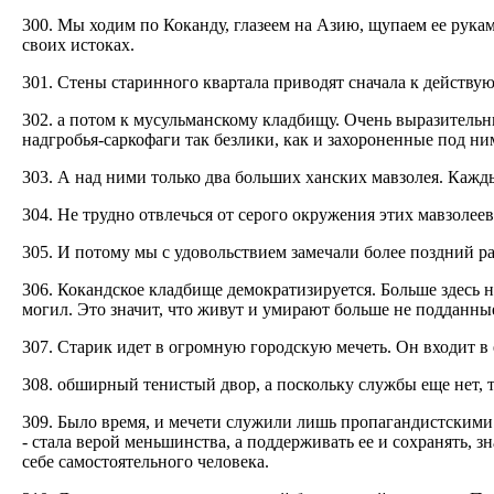
300. Мы ходим по Коканду, глазеем на Азию, щупаем ее рукам
своих истоках.
301. Стены старинного квартала приводят сначала к действу
302. а потом к мусульманскому кладбищу. Очень выразительн
надгробья-саркофаги так безлики, как и захороненные под ни
303. А над ними только два больших ханских мавзолея. Кажд
304. Не трудно отвлечься от серого окружения этих мавзолее
305. И потому мы с удовольствием замечали более поздний р
306. Кокандское кладбище демократизируется. Больше здесь 
могил. Это значит, что живут и умирают больше не подданные
307. Старик идет в огромную городскую мечеть. Он входит в 
308. обширный тенистый двор, а поскольку службы еще нет, т
309. Было время, и мечети служили лишь пропагандистскими 
- стала верой меньшинства, а поддерживать ее и сохранять, зн
себе самостоятельного человека.