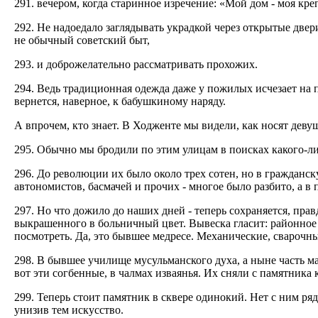
291. вечером, когда старинное изречение: «Мой дом - моя кр
292. Не надоедало заглядывать украдкой через открытые двери
не обычный советский быт,
293. и доброжелательно рассматривать прохожих.
294. Ведь традиционная одежда даже у пожилых исчезает на 
вернется, наверное, к бабушкиному наряду.
А впрочем, кто знает. В Ходженте мы видели, как носят деву
295. Обычно мы бродили по этим улицам в поисках какого-ли
296. До революции их было около трех сотен, но в граждан
автономистов, басмачей и прочих - многое было разбито, а в
297. Но что дожило до наших дней - теперь сохраняется, пра
выкрашенного в больничный цвет. Вывеска гласит: районное
посмотреть. Да, это бывшее медресе. Механические, сварочны
298. В бывшее училище мусульманского духа, а ныне часть м
вот эти согбенные, в чалмах изваянья. Их сняли с памятника 
299. Теперь стоит памятник в сквере одинокий. Нет с ним ряд
унизив тем искусство.