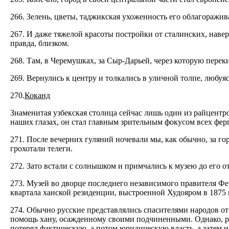
266. Зелень, цветы, таджикская ухоженность его облагоражив
267. И даже тяжелой красоты постройки от сталинских, наверн
правда, близком.
268. Там, в Черемушках, за Сыр-Дарьей, через которую перек
269. Вернулись к центру и толкались в уличной толпе, любу
270.
Коканд
Знаменитая узбекская столица сейчас лишь один из райцентро
наших глазах, он стал главным зрительным фокусом всех фер
271. После вечерних гуляний ночевали мы, как обычно, за го
грохотали телеги.
272. Зато встали с солнышком и примчались к музею до его о
273. Музей во дворце последнего независимого правителя Ф
квартала ханской резиденции, выстроенной Худояром в 1875 г
274. Обычно русские представлялись спасителями народов от
помощь хану, осажденному своими подчиненными. Однако, резу
потерял фактическую, а потом юридическую власть, а затем 