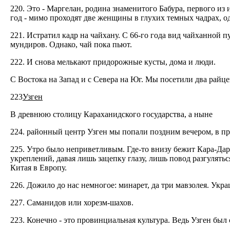
220. Это - Маргелан, родина знаменитого Бабура, первого и
год - мимо проходят две женщины в глухих темных чадрах, одн
221. Истратил кадр на чайхану. С 66-го года вид чайханной 
мундиров. Однако, чай пока пьют.
222. И снова мелькают придорожные кусты, дома и люди.
С Востока на Запад и с Севера на Юг. Мы посетили два райце
223
Узген
В древнюю столицу Караханидского государства, а ныне
224. районный центр Узген мы попали поздним вечером, в пр
225. Утро было неприветливым. Где-то внизу бежит Кара-Дар
укреплений, давая лишь зацепку глазу, лишь повод разгулять
Китая в Европу.
226. Дожило до нас немногое: минарет, да три мавзолея. Ук
227. Саманидов или хорезм-шахов.
223. Конечно - это провинциальная культура. Ведь Узген был