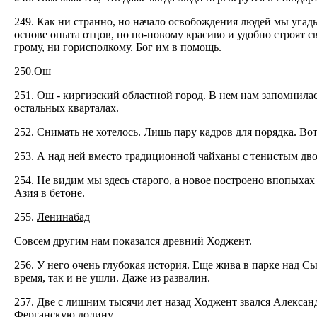
249. Как ни странно, но начало освобождения людей мы угады
основе опыта отцов, но по-новому красиво и удобно строят св
грому, ни горисполкому. Бог им в помощь.
250.
Ош
251. Ош - киргизский областной город. В нем нам запомнилас
остальных кварталах.
252. Снимать не хотелось. Лишь пару кадров для порядка. Вот
253. А над ней вместо традиционной чайханы с тенистым дво
254. Нe видим мы здесь старого, а новое построено впопыхах 
Азия в бетоне.
255.
Ленинабад
Совсем другим нам показался древний Ходжент.
256. У него очень глубокая история. Еще жива в парке над Сы
время, так и не ушли. Даже из развалин.
257. Две с лишним тысячи лет назад Ходжент звался Алексан
Ферганскую долину.