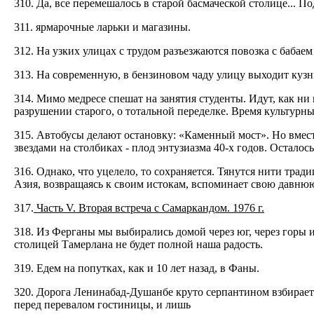
310. Да, все перемешалось в старой басмаческой столице... 
311. ярмарочные ларьки и магазины.
312. На узких улицах с трудом разъезжаются повозка с бабаем
313. На современную, в бензиновом чаду улицу выходит кузн
314. Мимо медресе спешат на занятия студенты. Идут, как ни
разрушении старого, о тотальной переделке. Время культур
315. Автобусы делают остановку: «Каменный мост». Но вмест
звездами на столбиках - плод энтузиазма 40-х годов. Осталос
316. Однако, что уцелело, то сохраняется. Тянутся нити тра
Азия, возвращаясь к своим истокам, вспоминает свою давнюю 
317.
Часть V. Вторая встреча с Самаркандом. 1976 г.
318. Из Ферганы мы выбирались домой через юг, через горы и
столицей Тамерлана не будет полной наша радость.
319. Едем на попутках, как и 10 лет назад, в Фаны.
320. Дорога Ленинабад-Душанбе круто серпантином взбираетс
перед перевалом гостиницы, и лишь