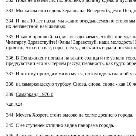
332. Пока не извели лес полностью, а долину сделали пустын
333. Мы катим вниз вдоль Зеравшана. Вечером будем в Пенджи
334. И, как 10 лет назад, мы жадно оглядываемся по сторон
их неизвестной нам жизнью.
335. И как в прошлый раз, мы оглядываемся, чтобы при удач
Чимтаргу. Здравствуйте! Фаны! Здравствуй, наша молодость! 
приятно, что и на вас, горы, нам удалось хоть издали посмотре
336. В Пенджикент попали на закате солнца и не узнали горо
предчувствии его мы теряем рассудительность, как будто обр
337. И потому проходим мимо музея, потом вдоль главной ул
338. на самаркандскую турбазу. Снова, снова, снова - как 10 л
339.
Самарканд 1976 г.
340-343.
344. Мечеть Хозрета стоит высоко на холме древнего города.
345. С ее ступенек отлично видна панорама города.
346. Здесь мы стояли ранним утром и не могли сдвинуться о