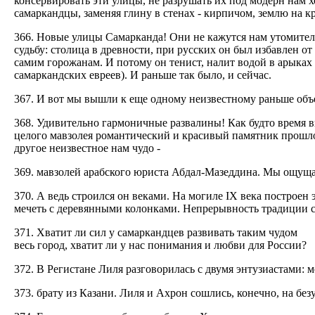
консервировать эти улицы, не разрушать их под модерн нам хо
самаркандцы, заменяя глину в стенах - кирпичом, землю на к
366. Новые улицы Самарканда! Они не кажутся нам утомител
судьбу: столица в древности, при русских он был избавлен о
самим горожанам. И потому он тенист, налит водой в арыках 
самаркандских евреев). И раньше так было, и сейчас.
367. И вот мы вышли к еще одному неизвестному раньше объ
368. Удивительно гармоничные развалины! Как будто время вы
целого мавзолея романтический и красивый памятник прошлом
другое неизвестное нам чудо -
369. мавзолей арабского юриста Абдал-Мазеддина. Мы ощущал
370. А ведь строился он веками. На могиле IX века построен э
мечеть с деревянными колонками. Непрерывность традиции со
371. Хватит ли сил у самаркандцев развивать таким чудом
весь город, хватит ли у нас понимания и любви для России?
372. В Регистане Лиля разговорилась с двумя энтузиастами
373. брату из Казани. Лиля и Ахрон сошлись, конечно, на бе