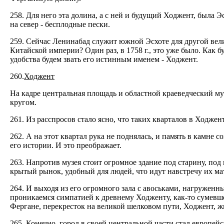
258. Для него эта долина, а с ней и будущий Ходжент, была Э
на север - бесплодные пески.
259. Сейчас Ленинабад служит южной Эсхоте для другой вели
Китайской империи? Один раз, в 1758 г., это уже было. Как бу
удобства будем звать его истинным именем - Ходжент.
260.
Ходжент
На кадре центральная площадь и областной краеведческий му
кругом.
261. Из расспросов стало ясно, что таких кварталов в Ходжен
262. А на этот квартал рука не поднялась, и память в камне
его истории. И это преображает.
263. Напротив музея стоит огромное здание под старину, под 
крытый рынок, удобный для людей, что идут навстречу их м
264. И выходя из его огромного зала с авоськами, нагруженн
проникаемся симпатией к древнему Ходженту, как-то сумевше
Фергане, перекресток на великой шелковом пути, Ходжент, жи
265. Конечно, город в своей центральной части стал европей