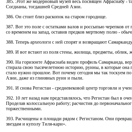
385. Этот же модерновый музей весь посвящен Афрасиабу - т
Согдианы, тогдашней Средней Азии.
386. Он стоит близ раскопок на старом городище.
387. Вот это поле с остатками валов и россыпью черепков о
со временем на запад, оставив предков мертвому полю - обыч
388. Теперь археологи с ней спорят и возвращают Самарканду
389. И вот встают из поля стены, жилища, предметы, облик, 
390. На горизонте Афрасиаба виден профиль Самарканда, ве
стирала свою тысячелетнюю историю, руины, в которые она 
стало нужно прошлое. Вот почему сегодня мы так тоскуем п
Азии, даже из глиняных руин и пыли.
391. И снова Регистан - средневековой центр торговли и уче
392. 10 лет назад нам представлялось, что Регистан был в оч
Проделав колоссальную работу; расчистив до первоначальног
торжественными.
393. Расчищены и площади рядом с Регистаном. Они превра
звездам и куполу Тиля-кари».