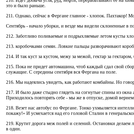
210. Идет добыча угля, руд, нефти, перерабатывают ее на хи
это и было раньше.
211. Однако, сейчас в Фергане главное - хлопок. Пахтакор! 
Сентябрь - начало уборки, и везде мы видели склоненные в п
212. Заботливо поливаемые и подрыхляемые летом кусты хло
213. коробочками семян. Ловкие пальцы разворачивают коро
214. И так куст за кустом, межу за межой, гектар за гектаром,
215. Пока не придет автомашина, чтоб каждый сдал свой сбор
служащие. С середины сентября вся Фергана на поле.
216. Мы надеялись увидеть, как работают комбайны. Но говор
217. И было даже стыдно глядеть на согнутые спины из окна 
Приходилось повторять себе - мы же в отпуске, домой вернем
218. Везет нас автобус по Фергане. Тонко ухмыляется интел
покажу!» И усмехается над его головой Сталин в генеральско
219. Крутит дорога меж полей и селений. Остановки делаем л
в один.