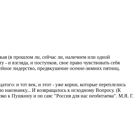
акая (в прошлом ли, сейчас ли, наличием или одной
- и взгляда, и поступков, свое право чувствовать себя
емейное лидерство, предвкушение осенне-зимних пятниц.
того: и тот век, и этот - уже корни, которые переплелись
ло наизнанку... И возвращалось к исходному Вопросу. (К
ко к Пушкину и он сам: "Россия для нас необитаема". М.Я. Г.