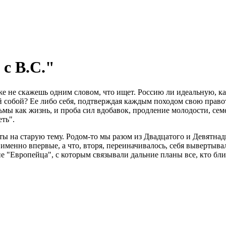
 с В.С."
даже не скажешь одним словом, что ищет. Россию ли идеальную, к
 собой? Ее либо себя, подтверждая каждым походом свою правоту 
ильмы как жизнь, и проба сил вдобавок, продление молодости, с
еть".
 на старую тему. Родом-то мы разом из Двадцатого и Девятнадца
 именно впервые, а что, вторя, переиначивалось, себя вывертыва
 "Европейца", с которым связывали дальние планы все, кто близ