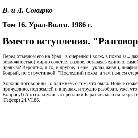
В. и Л. Сокирко
Том 16. Урал-Волга. 1986 г.
Вместо вступления. "Разговор
Перед отъездом его на Урал - в очередной вояж, в поход за... 
возможностью) мирно сочетает разное, оставаясь единою, самой
правым? Вероятно, и то, и другое, и еще - уклад жизни, диаф
Бодрый, но с грустинкой. "Последний поход, а там начнем стар
Хорошо поговорили - о ближнем, о том, что было. Новые сюжеты
причудливо, под землей и в душах, и трудно разобрать уже, что
Вопросу!) А оттолкнулись от реплики Баратынского на закрытие
(Гефтер) 24.VI.86.