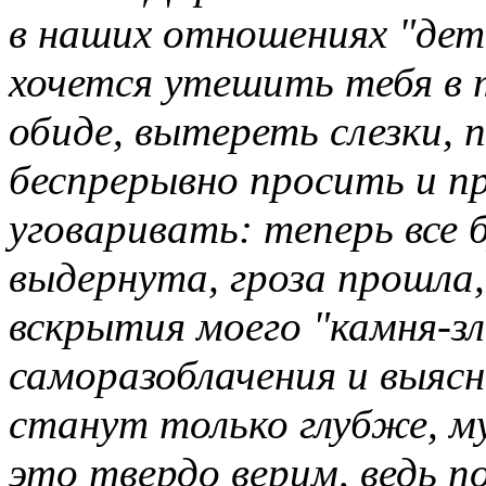
в наших отношениях "дет
хочется утешить тебя в 
обиде, вытереть слезки, п
беспрерывно просить и п
уговаривать: теперь все 
выдернута, гроза прошла,
вскрытия моего "камня-зл
саморазоблачения и выяс
станут только глубже, му
это твердо верим, ведь п