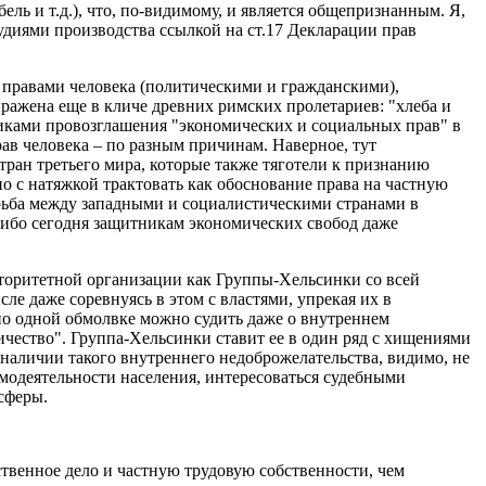
ль и т.д.), что, по-видимому, и является общепризнанным. Я,
рудиями производства ссылкой на ст.17 Декларации прав
 правами человека (политическими и гражданскими),
жена еще в кличе древних римских пролетариев: "хлеба и
иками провозглашения "экономических и социальных прав" в
ав человека – по разным причинам. Наверное, тут
тран третьего мира, которые также тяготели к признанию
о с натяжкой трактовать как обоснование права на частную
Борьба между западными и социалистическими странами в
 ибо сегодня защитникам экономических свобод даже
торитетной организации как Группы-Хельсинки со всей
ле даже соревнуясь в этом с властями, упрекая их в
 по одной обмолвке можно судить даже о внутреннем
чество". Группа-Хельсинки ставит ее в один ряд с хищениями
 наличии такого внутреннего недоброжелательства, видимо, не
амодеятельности населения, интересоваться судебными
сферы.
твенное дело и частную трудовую собственности, чем