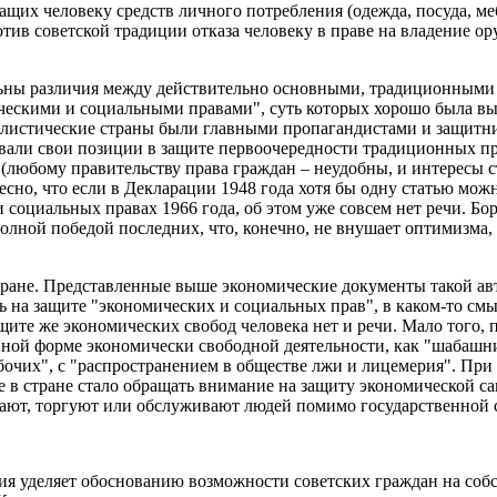
их человеку средств личного потребления (одежда, посуда, мебе
отив советской традиции отказа человеку в праве на владение о
льны различия между действительно основными, традиционными
кими и социальными правами", суть которых хорошо была выра
алистические страны были главными пропагандистами и защитн
авали свои позиции в защите первоочередности традиционных пр
(любому правительству права граждан – неудобны, и интересы с
сно, что если в Декларации 1948 года хотя бы одну статью можн
 и социальных правах 1966 года, об этом уже совсем нет речи. 
олной победой последних, что, конечно, не внушает оптимизма,
тране. Представленные выше экономические документы такой ав
 на защите "экономических и социальных прав", в каком-то смыс
щите же экономических свобод человека нет и речи. Мало того,
нной форме экономически свободной деятельности, как "шабашни
бочих", с "распространением в обществе лжи и лицемерия". При
е в стране стало обращать внимание на защиту экономической с
тают, торгуют или обслуживают людей помимо государственной 
я уделяет обоснованию возможности советских граждан на собс