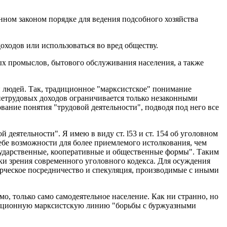
нном законом порядке для ведения подсобного хозяйства
ходов или использоваться во вред обществу.
ых промыслов, бытового обслуживания населения, а также
 людей. Так, традиционное "марксистское" понимание
 нетрудовых доходов ограничивается только незаконными
вание понятия "трудовой деятельности", подводя под него все
деятельности". Я имею в виду ст. l53 и ст. 154 об уголовном
ебе возможности для более приемлемого истолкования, чем
сударственные, кооперативные и общественные формы". Таким
чки зрения современного уголовного кодекса. Для осуждения
ерческое посредничество и спекуляция, производимые с иными
, только само самодеятельное население. Как ни странно, но
радиционную марксистскую линию "борьбы с буржуазными