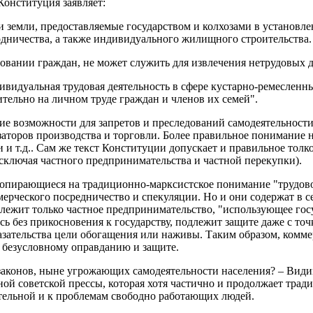
онституция заявляет:
и земли, предоставляемые государством и колхозами в установле
родничества, а также индивидуального жилищного строительства.
овании граждан, не может служить для извлечения нетрудовых до
ивидуальная трудовая деятельность в сфере кустарно-ремесленн
тельно на личном труде граждан и членов их семей".
е возможности для запретов и преследований самодеятельности
изаторов производства и торговли. Более правильное понимание
и т.д.. Сам же текст Конституции допускает и правильное толко
сключая частного предпринимательства и частной перекупки).
опирающиеся на традиционно-марксистское понимание "трудовой 
ерческого посредничество и спекуляции. Но и они содержат в с
длежит только частное предпринимательство, "использующее го
сь без прикосновения к государству, подлежит защите даже с то
казательства цели обогащения или наживы. Таким образом, комм
 безусловному оправданию и защите.
аконов, ныне угрожающих самодеятельности населения? – Видимо
ычной советской прессы, которая хотя частично и продолжает т
ательной и к проблемам свободно работающих людей.