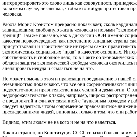
интерпретировать это слово лишь как совокупность принадлежащ
во всяком случае, не слышал, чтобы кто-нибудь протестовал пр
человека.
Работа Морис Крэнстом прекрасно показывает, сколь кардина
защищающими свободную жизнь человека и новыми "экономичес
зрелищ!" Там же показано, как в дискуссии ООН именно соци
качества первоочередных, как постепенно западные страны сд
присутствовали и эгоистические интересы самих правительств 
экономических социальных "прав" в качестве основных. Интере
собственность и свободное дело, то в Пакте об экономических
области защиты экономической свободы человека окончилась п
апеллировать некуда и ссылаться не на что.
Не может помочь в этом и правозащитное движение в нашей с
очевидностью показывают, что все они сосредотачиваются лишь
недостаточности правительственных усилий и демагогии. О за
недоброжелательстве к такой, например, широко распростране
с предприятий и считает связанной с "душевным разладом у ра
следует надеяться, чтобы современное правозащитное движени
преследованиями людей, виновных только в том, что они рабо
Видимо, этим людям не на кого и не на что надеяться.
Как ни странно, но Конституция СССР гораздо больше внимани