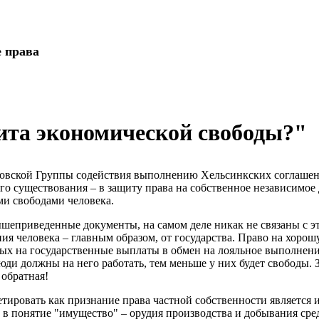
е права
ита экономической свободы?"
ской Группы содействия выполнению Хельсинкских соглашения 
го существования – в защиту права на собственное независимое 
ими свободами человека.
ышеприведенные документы, на самом деле никак не связаны с эт
я человека – главным образом, от государства. Право на хорошу
анных на государственные выплаты в обмен на лояльное выполнен
люди должны на него работать, тем меньше у них будет свободы
 обратная!
ировать как признание права частной собственности является и
и в понятие "имущество" – орудия производства и добывания ср