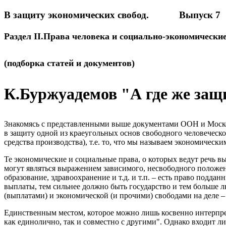
В защиту экономических свобод. Выпуск 7
Раздел II.Права человека и социально-экономически
(подборка статей и документов)
К.Буржуадемов "А где же защ
Знакомясь с представленными выше документами ООН и Москов
в защиту одной из краеугольных основ свободного человеческо
средства производства), т.е. то, что мы называем экономическ
Те экономические и социальные права, о которых ведут речь в
могут являться выражением зависимого, несвободного положени
образование, здравоохранение и т.д. и т.п. – есть право подд
выплаты, тем сильнее должно быть государство и тем больше 
(выплатами) и экономической (и прочими) свободами на деле –
Единственным местом, которое можно лишь косвенно интерпрет
как единолично, так и совместно с другими". Однако входит л