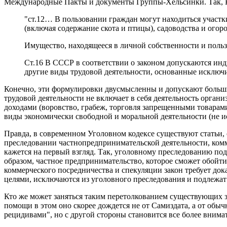
Международные Пакты и документы Группы-Хельсинки. Так, К
"ст.12… В пользовании граждан могут находиться участк
(включая содержание скота и птицы), садоводства и ого
Имущество, находящееся в личной собственности и польз
Ст.16 В СССР в соответствии о законом допускаются инд
другие виды трудовой деятельности, основанные исключи
Конечно, эти формулировки двусмысленны и допускают больши
трудовой деятельности не включает в себя деятельность орган
доходами (воровство, грабеж, торговля запрещенными товарами 
виды экономически свободной и моральной деятельности (не и
Правда, в современном Уголовном кодексе существуют статьи, 
преследовании частнопредпринимательской деятельности, комм
кажется на первый взгляд. Так, уголовному преследованию по
образом, частное предпринимательство, которое сможет обойти
коммерческого посредничества и спекуляции закон требует до
целями, исключаются из уголовного преследования и подлежат
Кто же может заняться таким перетолкованием существующих з
помощи в этом оно скорее дождется не от Самиздата, а от об
рецидивами", но с другой стороны становится все более вним