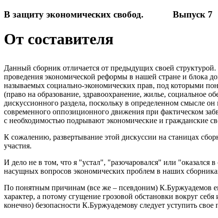
В защиту экономических свобод. Выпуск 7
От составителя
Данный сборник отличается от предыдущих своей структурой. 
проведения экономической реформы в нашей стране и блока док
называемых социально-экономических прав, под которыми пон
(право на образование, здравоохранение, жилье, социальное обе
дискуссионного раздела, поскольку в определенном смысле он
современного оппозиционного движения при фактическом забве
с необходимостью подрывают экономические и гражданские сво
К сожалению, развертывание этой дискуссии на станицах сбор
участия.
И дело не в том, что я "устал", "разочаровался" или "оказалс
насущных вопросов экономических проблем в наших сборниках 
По понятным причинам (все же – псевдоним) К.Буржуадемов еще
характер, а потому сгущение грозовой обстановки вокруг себя
конечно) безопасности К.Буржуадемову следует уступить свое