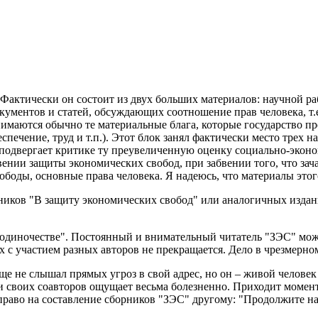
Фактически он состоит из двух больших материалов: научной р
ументов и статей, обсуждающих соотношение прав человека, т.е.
имаются обычно те материальные блага, которые государство п
спечение, труд и т.п.). Этот блок занял фактически место трех 
 подвергает критике ту преувеличенную оценку социально-экон
нии защиты экономических свобод, при забвении того, что зач
боды, основные права человека. Я надеюсь, что материалы этог
ников "В защиту экономических свобод" или аналогичных издан
я в одиночестве". Постоянный и внимательный читатель "ЗЭС" мож
с участием разных авторов не прекращается. Дело в чрезмерно
 не слышал прямых угроз в свой адрес, но он – живой человек 
 и своих соавторов ощущает весьма болезненно. Приходит момент
 право на составление сборников "ЗЭС" другому: "Продолжите н