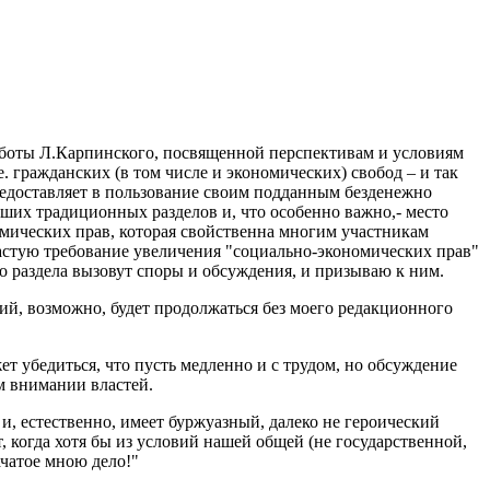
аботы Л.Карпинского, посвященной перспективам и условиям
 гражданских (в том числе и экономических) свобод – и так
редоставляет в пользование своим подданным безденежно
наших традиционных разделов и, что особенно важно,- место
омических прав, которая свойственна многим участникам
астую требование увеличения "социально-экономических прав"
о раздела вызовут споры и обсуждения, и призываю к ним.
ий, возможно, будет продолжаться без моего редакционного
ет убедиться, что пусть медленно и с трудом, но обсуждение
м внимании властей.
и, естественно, имеет буржуазный, далеко не героический
, когда хотя бы из условий нашей общей (не государственной,
ачатое мною дело!"