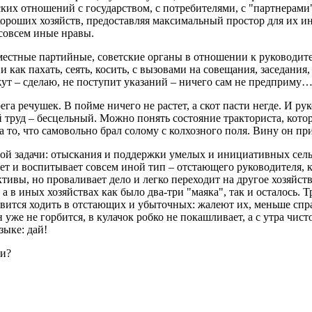
их отношений с государством, с потребителями, с "партнерами"
 хороших хозяйств, предоставляя максимальный простор для их и
 совсем иные нравы.
местные партийные, советские органы в отношении к руководите
 как пахать, сеять, косить, с вызовами на совещания, заседания,
жут – сделаю, не поступит указаний – ничего сам не предприму
ега речушек. В пойме ничего не растет, а скот пасти негде. И р
уд – бесцельный. Можно понять состояние тракториста, которог
за то, что самовольно брал солому с колхозного поля. Вину он п
й задачи: отыскания и поддержки умелых и инициативных сельск
яет и воспитывает совсем иной тип – отстающего руководителя
тивы, но проваливает дело и легко переходит на другое хозяйств
, а в иных хозяйствах как было два-три "маяка", так и осталось.
равится ходить в отстающих и убыточных: жалеют их, меньше с
н уже не горбится, в кулачок робко не покашливает, а с утра ч
зыке: дай!
ли?