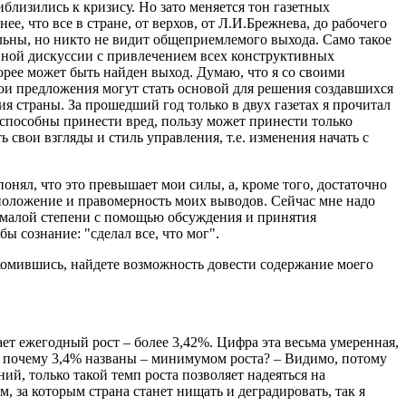
близились к кризису. Но зато меняется тон газетных
е, что все в стране, от верхов, от Л.И.Брежнева, до рабочего
ольны, но никто не видит общеприемлемого выхода. Само такое
вной дискуссии с привлечением всех конструктивных
ее может быть найден выход. Думаю, что я со своими
ои предложения могут стать основой для решения создавшихся
я страны. За прошедший год только в двух газетах я прочитал
способны принести вред, пользу может принести только
свои взгляды и стиль управления, т.е. изменения начать с
понял, что это превышает мои силы, а, кроме того, достаточно
 положение и правомерность моих выводов. Сейчас мне надо
 немалой степени с помощью обсуждения и принятия
ы сознание: "сделал все, что мог".
накомившись, найдете возможность довести содержание моего
ает ежегодный рост – более 3,42%. Цифра эта весьма умеренная,
о почему 3,4% названы – минимумом роста? – Видимо, потому
ий, только такой темп роста позволяет надеяться на
, за которым страна станет нищать и деградировать, так я