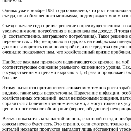
понимаю.
Однако уже в ноябре 1981 года объявлено, что рост национально
съезда, но и объявленного минимума, подтверждает мои мрачн
Съезд в начале года принял решение о преимущественном разв
увеличения доли потребления в национальном доходе. Я тогда
(и, соответственно, завтрашнего потребления). Такое решение
переменится… Но, не прошло и года, как на ноябрьском пленум
должны заморозить свои новостройки, а все средства пущены 
очевидно показывает нам, что хозяйственный кризис приблизилс
Наиболее важным признаком надвигающегося кризиса, на мой в
соответствующее снижение реального жизненного уровня. Так
государственными ценами выросло в 1,53 раза и продолжает быс
больше…
Этому пытаются противостоять снижением темпов роста зарабо
видимо, такие меры недостаточны. Нарастание инфляции, особ
хозяйственных отношений, делая неизбежными хищения, взятки
справиться с болезнями экономическими, а могут только их у
цен и относительное обнищание (вернее, обеднение) нечерноры
Весьма показательна та настойчивость, с которой съезд и нояб
совсем нечего будет есть. Это странно, если смотреть только
жителей нехватка продуктов выглядит лишь абстрактной угрозо