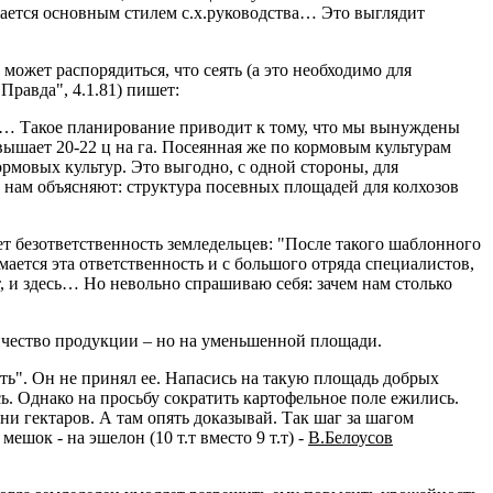
ается основным стилем с.х.руководства… Это выглядит
может распорядиться, что сеять (а это необходимо для
"Правда", 4.1.81) пишет:
дей… Такое планирование приводит к тому, что мы вынуждены
ышает 20-22 ц на га. Посеянная же по кормовым культурам
рмовых культур. Это выгодно, с одной стороны, для
 нам объясняют: структура посевных площадей для колхозов
ет безответственность земледельцев: "После такого шаблонного
ается эта ответственность и с большого отряда специалистов,
т, и здесь… Но невольно спрашиваю себя: зачем нам столько
личество продукции – но на уменьшенной площади.
ть". Он не принял ее. Напасись на такую площадь добрых
ь. Однако на просьбу сократить картофельное поле ежились.
тни гектаров. А там опять доказывай. Так шаг за шагом
ешок - на эшелон (10 т.т вместо 9 т.т) -
В.Белоусов