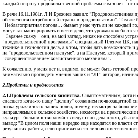
каждый остроту продовольственной проблемы сам знает – от ни
В речи 16.11.1981г.
Л.И.Брежнев
заявил: "Продовольственная п
обеспечения потребностей страны в продовольствии". Там же б
"Неблагоприятная погода… бывает у нас чуть ли не каждый год
могут так маневрировать и вести дело, что урожаи колеблютс
– Заранее скажу – они, на мой взгляд, никак не способны уст
"продовольственной программы" специальный Пленум ЦК, наверн
технике и технологии дела, а в том, чтобы дать возможность 
на "продовольственном пленуме", а на Пленуме, который при
"совершенствованием хозяйственного механизма".
К сожалению, у меня нет и, видимо, не может быть готовой пр
внимательно проглядеть мнения ваших и "ЛГ" авторов, начина
2.Проблемы и предложения
2.1.Проблемы сельского хозяйства.
Симптоматичным, хотя и с
спасшего когда-то нашу "целину" созданием почвозащитной сис
низка урожайность наших полей, почему, несмотря на большие
направляемых в сельское хозяйство, несмотря на практически
культур – большинство хозяйств ведут свои дела плохо, убыточн
вывод: "В целом поля наши нередко еще находятся во власти с
результатах работы, если принижена его личная ответственност