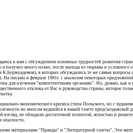
ащаюсь к вам с обсуждением основных трудностей развития стран
о я получил много позже, после выхода из тюрьмы и условного о
 К.Буржуадемов), в которых обсуждались те же самые вопросы 
е). На письмо в феврале 1981г. с анализом некоторых предложен
ны для изучения "компетентными органами". Но, думаю, как и в
существенного отклика от Вас и руководства страны, которое толь
пытку.
циально-экономического кризиса (типа Польского, но с худшими 
олезности во многом ведшейся в вашей газете предсъездовской 
й взгляд, не обладали достаточной полнотой, ясностью и решите
м опасности.
скими материалами "Правды" и "Литературной газеты". Эти матер