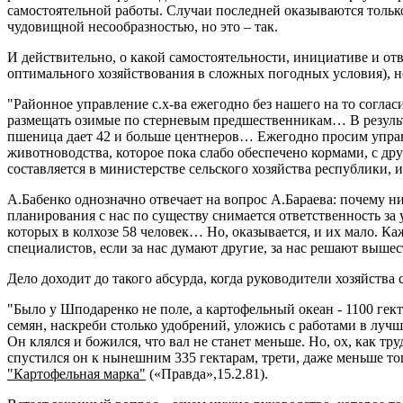
самостоятельной работы. Случаи последней оказываются тольк
чудовищной несообразностью, но это – так.
И действительно, о какой самостоятельности, инициативе и отве
оптимального хозяйствования в сложных погодных условия), но 
"Районное управление с.х-ва ежегодно без нашего на то согл
размещать озимые по стерневым предшественникам… В результ
пшеница дает 42 и больше центнеров… Ежегодно просим управле
животноводства, которое пока слабо обеспечено кормами, с др
составляется в министерстве сельского хозяйства республики, и
А.Бабенко однозначно отвечает на вопрос А.Бараева: почему н
планирования с нас по существу снимается ответственность за
которых в колхозе 58 человек… Но, оказывается, и их мало. К
специалистов, если за нас думают другие, за нас решают выше
Дело доходит до такого абсурда, когда руководители хозяйств
"Было у Шподаренко не поле, а картофельный океан - 1100 гек
семян, наскреби столько удобрений, уложись с работами в лучш
Он клялся и божился, что вал не станет меньше. Но, ох, как т
спустился он к нынешним 335 гектарам, трети, даже меньше того
"Картофельная марка"
(«Правда»,15.2.81).