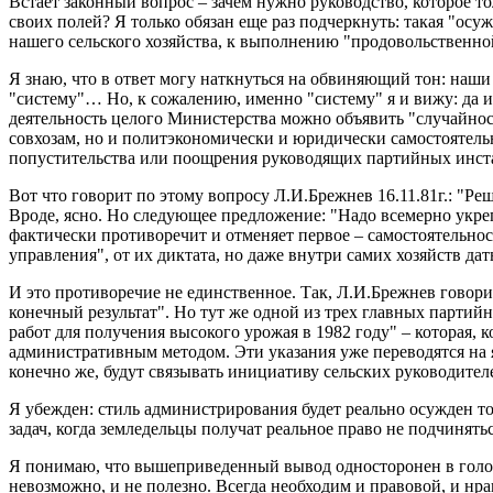
Встает законный вопрос – зачем нужно руководство, которое то
своих полей? Я только обязан еще раз подчеркнуть: такая "ос
нашего сельского хозяйства, к выполнению "продовольственн
Я знаю, что в ответ могу наткнуться на обвиняющий тон: наши
"систему"… Но, к сожалению, именно "систему" я и вижу: да и
деятельность целого Министерства можно объявить "случайно
совхозам, но и политэкономически и юридически самостоятельн
попустительства или поощрения руководящих партийных инста
Вот что говорит по этому вопросу Л.И.Брежнев 16.11.81г.: "Ре
Вроде, ясно. Но следующее предложение: "Надо всемерно укреп
фактически противоречит и отменяет первое – самостоятельност
управления", от их диктата, но даже внутри самих хозяйств да
И это противоречие не единственное. Так, Л.И.Брежнев говорит
конечный результат". Но тут же одной из трех главных партийн
работ для получения высокого урожая в 1982 году" – которая, 
административным методом. Эти указания уже переводятся на
конечно же, будут связывать инициативу сельских руководите
Я убежден: стиль администрирования будет реально осужден т
задач, когда земледельцы получат реальное право не подчинятьс
Я понимаю, что вышеприведенный вывод односторонен в голом в
невозможно, и не полезно. Всегда необходим и правовой, и нр