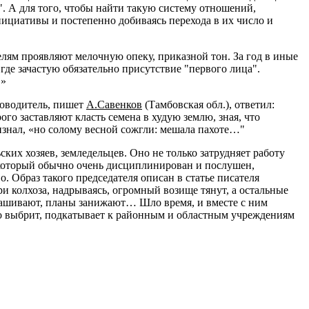
. А для того, чтобы найти такую систему отношений,
нициативы и постепенно добиваясь перехода в их число и
лям проявляют мелочную опеку, приказной тон. За год в иные
 где зачастую обязательно присутствие "первого лица".
…»
уководитель, пишет
А.Савенков
(Тамбовская обл.), ответил:
о заставляют класть семена в худую землю, зная, что
ризнал, «но солому весной сожгли: мешала пахоте…"
их хозяев, земледельцев. Оно не только затрудняет работу
, который обычно очень дисциплинирован и послушен,
о. Образ такого председателя описан в статье писателя
 Три колхоза, надрываясь, огромный возище тянут, а остальные
прашивают, планы занижают… Шло время, и вместе с ним
исто выбрит, подкатывает к районным и областным учреждениям