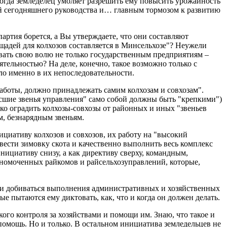
 когда земледелец умоляет разрешить ему повысить урожайность
кой сегодняшнего руководства и… главным тормозом к развитию
артия борется, а Вы утверждаете, что они составляют
ощадей для колхозов составляется в Минсельхозе"? Неужели
ать свою волю не только государственным предприятиям –
ятельностью? На деле, конечно, такое возможно только с
о именно в их непоследовательности.
 работы, должно принадлежать самим колхозам и совхозам".
ысшие звенья управления" само собой должны быть "крепкими")
ько оградить колхозы-совхозы от районных и иных "звеньев
м, безнарядным звеньям.
ициативу колхозов и совхозов, их работу на "высокий
овести зимовку скота и качественно выполнить весь комплекс
нициативу снизу, а как директиву сверху, командным,
лномоченных райкомов и райсельхозуправлений, которые,
ь и добиваться выполнения административных и хозяйственных
ые пытаются ему диктовать, как, что и когда он должен делать.
ого контроля за хозяйствами и помощи им. Знаю, что такое и
помощь. Но и только. В остальном инициатива земледельцев не