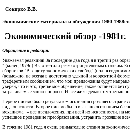
Сокирко В.В.
Экономические материалы и обсуждения 1980-1988гг.
Экономический обзор -1981г.
Обращение к редакции
Уважаемая редакция! За последние два года я в третий раз обр
" (конец 1979г.) Вы ответили резко отрицательным отзывом. Ег
сборников "В защиту экономических свобод" (под псевдонимом
(возможно, не всегда в достаточно удачной и корректной форм
трафаретным сообщением, что мои предложения будут направле
уверен, что и это, третье мое обращение, также останется без 
затрагиваемые мною вопросы. И все же я сделаю эту третью по
Первое письмо было результатом осознания грозящего стране со
вида опасности. Второе письмо было вызвано осознанием бесп
механизма" – все предложения, при всей их искренности, на мо
успешное проведение преобразования, устранить грозящие все
В течение 1981 года я очень внимательно следил за экономиче