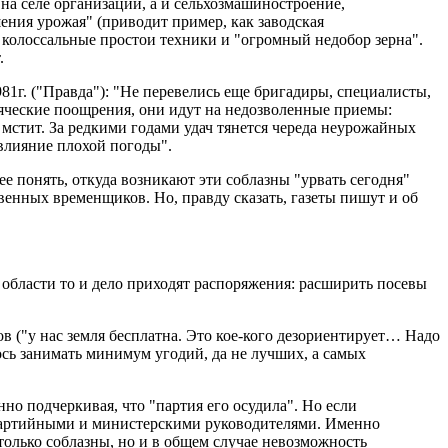
а селе организации, а и сельхозмашиностроение,
ения урожая" (приводит пример, как заводская
 колоссальные простои техники и "огромный недобор зерна".
.
981г. ("Правда"): "Не перевелись еще бригадиры, специалисты,
сяческие поощрения, они идут на недозволенные приемы:
 мстит. За редкими годами удач тянется череда неурожайных
 влияние плохой погоды".
 понять, откуда возникают эти соблазны "урвать сегодня"
венных временщиков. Но, правду сказать, газеты пишут и об
и области то и дело приходят распоряжения: расширить посевы
ов ("у нас земля бесплатна. Это кое-кого дезориентирует… Надо
ось занимать минимум угодий, да не лучших, а самых
но подчеркивая, что "партия его осудила". Но если
и партийными и министерскими руководителями. Именно
 только соблазны, но и в общем случае невозможность