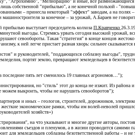
ку", "Агрохимию", "Мелиорацию" и иные, все размножающиеся н
 лишь собственной "прибылью", а не конечной пользой - "повыш
ванными – принесла некоторый "эффект" заводам, а на полях –
и машиностроителя за конечное – за урожай, А.Бараев не говорит
й прибылью выступает председатель колхоза
П.Кравченко
26.3.1
июминутной выгоды. Стремясь урвать сегодня высокий урожай, в
рушают севообороты. Такая "стратегия" в конце концов жестоко
анизму, к ней легче пристает разная хворь: сильнее сказывается
стов" и руководителей, "поддающихся соблазну выгоды", труднее
мледелия, портят землю, превращают земледельцев в безответст
за последние пять лет сменилось 19 главных агрономов…");
инистрирования, но "стиль" этот до конца не изжит. Из района 
е можем выкроить, чтобы не нарушить севооборотов");
партнеров и иных – геологов, строителей, дорожников, электрик
ие жесткие экономические рамки, чтобы им волей-неволей пришл
уководителей хозяйств»)
трирования", на что указывают и многие другие авторы, постоян
становлениями съездов и пленумов, а в жизни проводится самим
роит для земледельцев соблазны безответственной работы – и не