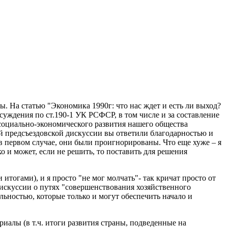
ы. На статью "Экономика 1990г: что нас ждет и есть ли выход?
суждения по ст.190-1 УК РСФСР, в том числе и за составление
социально-экономического развития нашего общества
ий предсъездовской дискуссии вы ответили благодарностью и
 первом случае, они были проигнорированы. Что еще хуже – я
ко и может, если не решить, то поставить для решения
итогами), и я просто "не мог молчать"- так кричат просто от
дискуссии о путях "совершенствования хозяйственного
льностью, которые только и могут обеспечить начало и
иалы (в т.ч. итоги развития страны, подведенные на