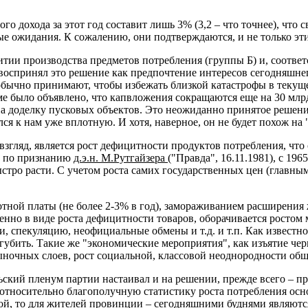
го дохода за этот год составит лишь 3% (3,2 – что точнее), что
ые ожидания. К сожалению, они подтверждаются, и не только эт
итии производства предметов потребления (группы Б) и, соотве
 воспринял это решение как предпочтение интересов сегодняшне
 обычно принимают, чтобы избежать близкой катастрофы в текуще
е было объявлено, что капвложения сокращаются еще на 30 млрд
на доделку пусковых объектов. Это неожиданно принятое решени
я к нам уже вплотную. И хотя, наверное, он не будет похож на "
згляд, является рост дефицитности продуктов потребления, что
, по признанию
д.э.н. М.Рутгайзера
("Правда", 16.11.1981), с 19
тро расти. С учетом роста самих государственных цен (главным 
тной платы (не более 2-3% в год), замораживанием расширения 
енно в виде роста дефицитности товаров, оборачивается росто
, спекуляцию, неофициальные обмены и т.д. и т.п. Как известн
сугубить. Такие же "экономические мероприятия", как изъятие 
ночных слоев, рост социальной, классовой неоднородности обще
рьский пленум партии настаивал и на решении, прежде всего – п
 на относительно благополучную статистику роста потребления о
й, то для жителей провинции – сегодняшними буднями являются 