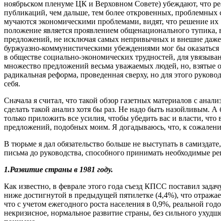
ноябрьском пленуме ЦК и Верховном Совете) убеждают, что реа
публикаций, чем дальше, тем более откровенных, проблемных ст
мучаются экономическими проблемами, видят, что решение их "
положение является проявлением общенационального тупика, в
предложений, не исключая самых непривычных и внешне даже 
буржуазно-коммунистическими убеждениями мог бы оказаться п
в обществе социально-экономических трудностей, для увязыван
множество предложений весьма уважаемых людей, но, взятые о
радикальная реформа, проведенная сверху, но для этого руково
себя.
Сначала я считал, что такой обзор газетных материалов с анали
сделать такой анализ хотя бы раз. Не надо быть назойливым.
только приложить все усилия, чтобы убедить вас и власти, чт
предложений, подобных моим. Я догадываюсь, что, к сожалению, 
В тюрьме я дал обязательство больше не выступать в самиздат
письма до руководства, способного принимать необходимые ре
1.Развитие страны в 1981 году.
Как известно, в феврале этого года съезд КПСС поставил задач
ниже достигнутой в предыдущей пятилетке (4,4%), что отража
что с учетом ежегодного роста населения в 0,9%, реальной год
некризисное, нормальное развитие страны, без сильного ухудше