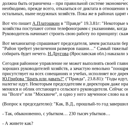
должна быть ограничена – при правильной системе экономическ
необходимо, прежде всего, отказаться от диктата в отношении
остальных, ныне недужных хозяйств. Пока же в районах царят
Вот что пишет
А.Платошкин
в "Правде" 19.3.81г: "Некоторые 
хозяйства поступают сотни телефонограмм с указаниями, когда и
Руководитель начинает строить свою работу по принципу: ска
Вот механизатор спрашивает председателя, зачем распахали бер
"Район требует увеличения размеров пашни…" Самый тяжелый тр
собирать будет нечего.
Н.Другова
(Ярославская обл.) наказали 
Сегодня районное управление не может выполнять своей главно
хороших руководителей хозяйств, а зачастую невольно "поощр
присутствует на всех совещаниях и учебах, исполняет все дирек
Ю.Грибова "Брать или давать?"
("Правда", 23.8.81): "Годы идут
налегке идут. Некоторым председателям и директорам даже н
менялся и облик отстающего сельского руководителя. Сейчас о
на "Волге" или "Москвиче", и одно у него заученное слово на я
(Вопрос к председателю): "Как, В.Д., прошлый-то год заверши
- Так, обыкновенно, с убытком… 230 тысяч убытков…
- А живете как?