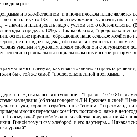
зов до верхов.
рограмма и в хозяйственном, и в политическом плане является 
ыло признано, что 1981 год был неурожайным, значит, планы не
" – значит, и планировать надо с учетом этого обстоятельства. 
я от погоды в пределах 10%)… Таким образом, "продовольствен
ранить основные причины, обрекающие наше сельское хозяйство н
ое, не оправдает надежд, ибо главная трудность в нашем сельск
и условия умелым и трудовым людям свободно и с энтузиазмом дел
мет решение о радикальной социально-экономической реформе, 
ограммы такого пленума, как и заготовленного проекта решений,
я хотя бы с той же самой "продовольственной программы".
держанным, оказалось выступление в "Правде" 10.10.81г. знам
темы земледелия (об этом говорит и Л.И.Брежнев в своей "Цели
 успехи науки, хорошо разработанные "системы" и рекомендаци
е примеры многих передовых хозяйств постоянно, даже в непог
о. Почему такой разнобой: одни хозяйства получают по 44 ц пшен
тихии. Виной тому и сам хлебороб, и его партнеры… Никакая сис
ь за урожай".