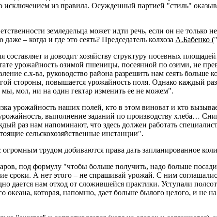
о исключением из правила. Осужденный партией "стиль" оказыв
тственности земледельца может идти речь, если он не только не 
даже – когда и где это сеять? Председатель колхоза
А.Бабенко
(
асия составляет и доводит хозяйству структуру посевных площа
ате урожайность озимой пшеницы, посеянной по озими, не прев
ние с.х-ва, руководство района разрешить нам сеять больше ко
угой стороны, повышается урожайность поля. Однако каждый раз
 мы, мол, ни на один гектар изменить ее не можем".
изка урожайность наших полей, кто в этом виноват и кто вызыва
 урожайность, выполнение заданий по производству хлеба… Сним
аждый раз нам напоминают, что здесь должен работать специалис
стоящие сельскохозяйственные инстанции".
а с огромным трудом добиваются права дать запланированное ко
таров, под формулу "чтобы больше получить, надо больше посади
ие сроки. А нет этого – не спрашивай урожай. С ним соглашалис
рудно дается нам отход от сложившейся практики. Уступали полсо
 океана, которая, напомню, дает больше былого целого, и не на м