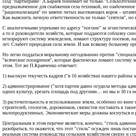
Под "партнерами" А.Бараев понимает не только "Сельхозтехни
предназначенное для снабжения села техникой, но озабоченное
"рационализация" по замене литых высевающих корок – штампо
Как выяснить личную ответственность не только "сеятеля", но 
С аналогичными упреками по адресу "погони" за эгоистическо
а то и руководители хозяйств, которые поддаются соблазну с
игнорируют систему земледелия, ломают структуру посевов, на
лет. Слабеет природная сила земли. И как всякому больному орг
Но легко поддаться моральному негодованию против "специали
"всяческие поощрения", которые фактически ломают систему зе
этом. Тот же П.Кравченко отмечает:
1) высокую текучесть кадров ("в 16 хозяйствах нашего района 
2) администрирование ("хотя партия давно осудила методы адм
одних культур, урезать площадь под другими… но мы и 30 га н
3) расточительность в использовании земли, особенно по вине 
строителей, геологов, дорожников, связистов поставить в так
малопродуктивных. Экономические меры должны коснуться и р
Центральным в этом перечне является, конечно, "стиль админис
разобраться, то окажется, что этот "стиль" осужден лишь по
реальная система руководства сельским хозяйством сверху и ст