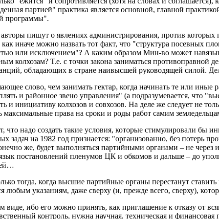
лько "ежится" и сопротивляется (хотя на словах и соглашается),
ужденная партией" практика является основной, главной практи
ой программы".
 авторы пишут о явлениях администрирования, против которых п
 как иначе можно назвать тот факт, что "структура посевных пл
стью или исключением"? А каким образом Мин-во может навязыв
ым колхозам? Т.е. с точки закона заниматься противоправной де
нций, обладающих в стране наивысшей руководящей силой. Дел
шающее слово, чем занимать гектар, когда начинать те или иные
лять и районное звено управления" (а подразумевается, что "в
ь и инициативу колхозов и совхозов. На деле же следует не тол
ть максимальные права на сроки и роды работ самим земледельца
, что надо создать такие условия, которые стимулировали бы ин
ых задач на 1982 год признается: "организованно, без потерь пр
конечно же, будет выполняться партийными органами – не через и
 язык постановлений пленумов ЦК и обкомов и дальше – до упо
лей…
олько тогда, когда высшие партийные органы перестанут ставит
я любым указаниям, даже сверху (и, прежде всего, сверху), котор
иде, ибо его можно принять, как приглашение к отказу от всяк
авственный контроль, нужна научная, техническая и финансовая 