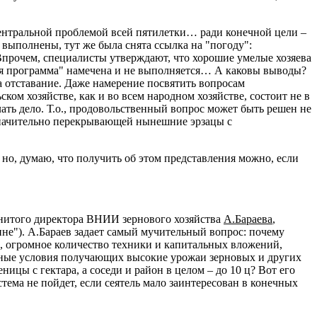
центральной проблемой всей пятилетки… ради конечной цели –
 выполнены, тут же была снята ссылка на "погоду":
(Впрочем, специалисты утверждают, что хорошие умелые хозяева
ная программа" намечена и не выполняется… А каковы выводы?
а отставание. Даже намерение посвятить вопросам
ом хозяйстве, как и во всем народном хозяйстве, состоит не в
ать дело. Т.о., продовольственный вопрос может быть решен не
значительно перекрывающей нынешние эрзацы с
 но, думаю, что получить об этом представления можно, если
енитого директора ВНИИ зернового хозяйства
А.Бараева
,
не"). А.Бараев задает самый мучительный вопрос: почему
и, огромное количество техники и капитальных вложений,
одные условия получающих высокие урожаи зерновых и других
ицы с гектара, а соседи и район в целом – до 10 ц? Вот его
тема не пойдет, если сеятель мало заинтересован в конечных