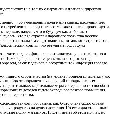
 свидетельствует не только о нарушении планов и директив
им.
тственно, – об уменьшении доли капитальных вложений для
го потребления – перед интересами завтрашнего производства
м периоде, надеясь, что в будущем как-либо само
. рублей, что ряд отраслей народного хозяйства вообще
е о почти тотальном свертывании капитального строительства
классический кризис", но результаты будут хуже.
 означает на деле официально отрицаемую у нас инфляцию и
65 по 1980 год превышение цен колхозного рынка над
образом, за счет сдвигов в ассортименте), инфляция гораздо
жилищного строительства (на уровне прошлой пятилетки), но,
м масштабов чернорыночных операций и подрывом всех
о, запретительные, карательные меры совершенно не способны
чернорыночных доходов путем очередного резкого повышения
ства, неравенства.
родовольственной программы, как будто очень скоро стране
сновных продуктов на душу населения. Но если для столичных
пустые полки магазинов. И хотя газеты об этом молчат, но