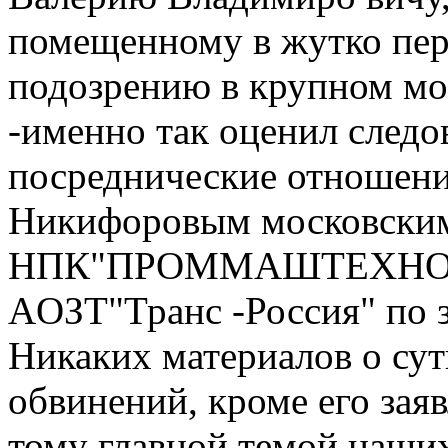
помещенному в жутко пер
подозрению в крупном мо
-именно так оценил следо
посреднические отношени
Никифоровым московски
НПК"ПРОММAШТEХНОЛОГ
AОЗТ"Транс -Россия" по з
Никаких материалов о су
обвинений, кроме его заяв
тому главной темой наши