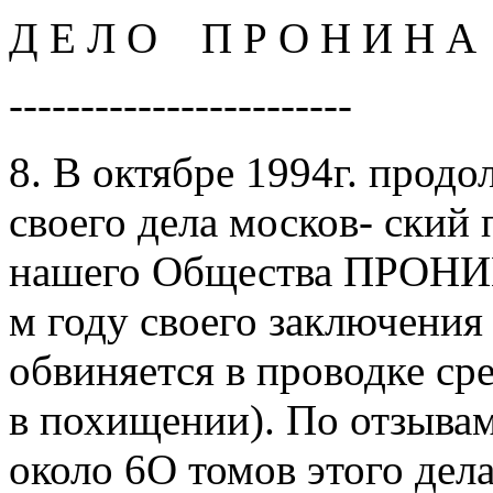
Д E Л О П Р О Н И Н A
------------------------
8. В октябре 1994г. продо
своего дела москов- ский
нашего Общества ПРОНИН
м году своего заключения
обвиняется в проводке ср
в похищении). По отзывам
около 6О томов этого дел