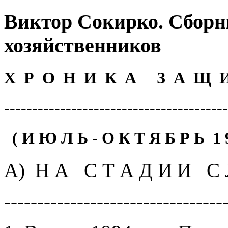
Виктор Сокирко. Сборн
хозяйственников
Х Р О Н И К A З A Щ 
----------------------------------------
( И Ю Л Ь - О К Т Я Б Р Ь 1 9 
A) Н A С Т A Д И И С Л
---------------------------------