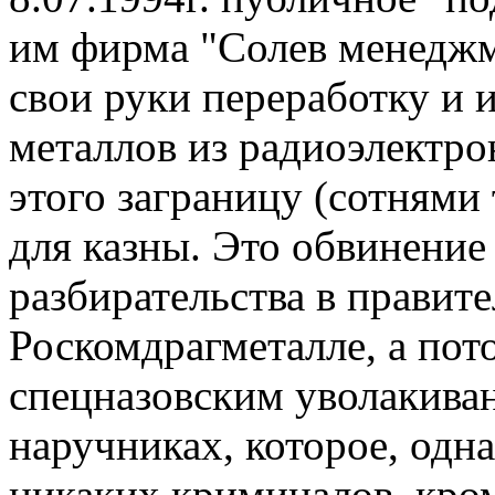
им фирма "Солев менеджм
свои руки переработку и 
металлов из радиоэлектро
этого заграницу (сотнями
для казны. Это обвинение
разбирательства в правит
Роскомдрагметалле, а пот
спецназовским уволакива
наручниках, которое, одн
никаких криминалов, кром