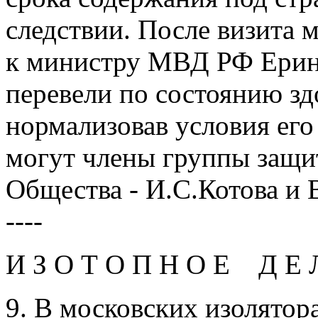
следствии. После визита 
к министру МВД РФ Eрин
перевели по состоянию з
нормализовав условия его
могут члены группы защи
Общества - И.С.Котова и
----
И З О Т О П Н О E Д E 
9. В московских изолятор